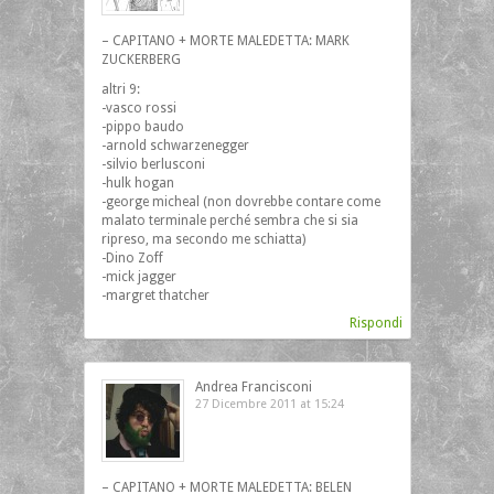
– CAPITANO + MORTE MALEDETTA: MARK
ZUCKERBERG
altri 9:
-vasco rossi
-pippo baudo
-arnold schwarzenegger
-silvio berlusconi
-hulk hogan
-george micheal (non dovrebbe contare come
malato terminale perché sembra che si sia
ripreso, ma secondo me schiatta)
-Dino Zoff
-mick jagger
-margret thatcher
Rispondi
Andrea Francisconi
27 Dicembre 2011 at 15:24
– CAPITANO + MORTE MALEDETTA: BELEN