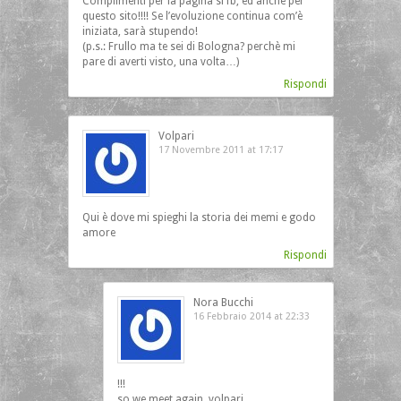
Complimenti per la pagina si fb, ed anche per
questo sito!!!! Se l’evoluzione continua com’è
iniziata, sarà stupendo!
(p.s.: Frullo ma te sei di Bologna? perchè mi
pare di averti visto, una volta…)
Rispondi
Volpari
17 Novembre 2011 at 17:17
Qui è dove mi spieghi la storia dei memi e godo
amore
Rispondi
Nora Bucchi
16 Febbraio 2014 at 22:33
!!!
so we meet again, volpari…