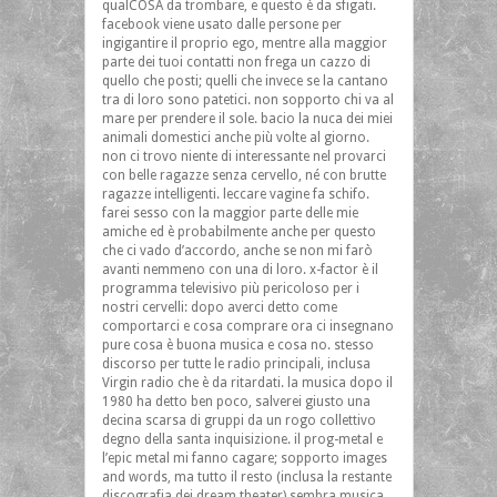
qualCOSA da trombare, e questo è da sfigati.
facebook viene usato dalle persone per
ingigantire il proprio ego, mentre alla maggior
parte dei tuoi contatti non frega un cazzo di
quello che posti; quelli che invece se la cantano
tra di loro sono patetici. non sopporto chi va al
mare per prendere il sole. bacio la nuca dei miei
animali domestici anche più volte al giorno.
non ci trovo niente di interessante nel provarci
con belle ragazze senza cervello, né con brutte
ragazze intelligenti. leccare vagine fa schifo.
farei sesso con la maggior parte delle mie
amiche ed è probabilmente anche per questo
che ci vado d’accordo, anche se non mi farò
avanti nemmeno con una di loro. x-factor è il
programma televisivo più pericoloso per i
nostri cervelli: dopo averci detto come
comportarci e cosa comprare ora ci insegnano
pure cosa è buona musica e cosa no. stesso
discorso per tutte le radio principali, inclusa
Virgin radio che è da ritardati. la musica dopo il
1980 ha detto ben poco, salverei giusto una
decina scarsa di gruppi da un rogo collettivo
degno della santa inquisizione. il prog-metal e
l’epic metal mi fanno cagare; sopporto images
and words, ma tutto il resto (inclusa la restante
discografia dei dream theater) sembra musica