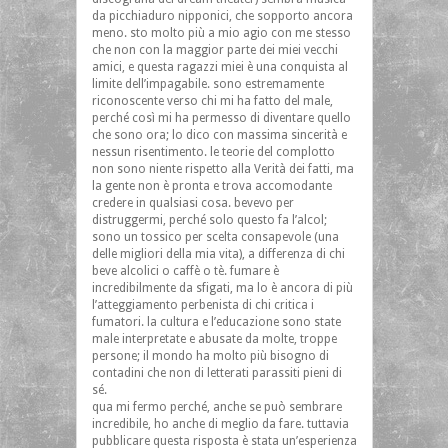
da picchiaduro nipponici, che sopporto ancora
meno. sto molto più a mio agio con me stesso
che non con la maggior parte dei miei vecchi
amici, e questa ragazzi miei è una conquista al
limite dell’impagabile. sono estremamente
riconoscente verso chi mi ha fatto del male,
perché così mi ha permesso di diventare quello
che sono ora; lo dico con massima sincerità e
nessun risentimento. le teorie del complotto
non sono niente rispetto alla Verità dei fatti, ma
la gente non è pronta e trova accomodante
credere in qualsiasi cosa. bevevo per
distruggermi, perché solo questo fa l’alcol;
sono un tossico per scelta consapevole (una
delle migliori della mia vita), a differenza di chi
beve alcolici o caffè o tè. fumare è
incredibilmente da sfigati, ma lo è ancora di più
l’atteggiamento perbenista di chi critica i
fumatori. la cultura e l’educazione sono state
male interpretate e abusate da molte, troppe
persone; il mondo ha molto più bisogno di
contadini che non di letterati parassiti pieni di
sé.
qua mi fermo perché, anche se può sembrare
incredibile, ho anche di meglio da fare. tuttavia
pubblicare questa risposta è stata un’esperienza