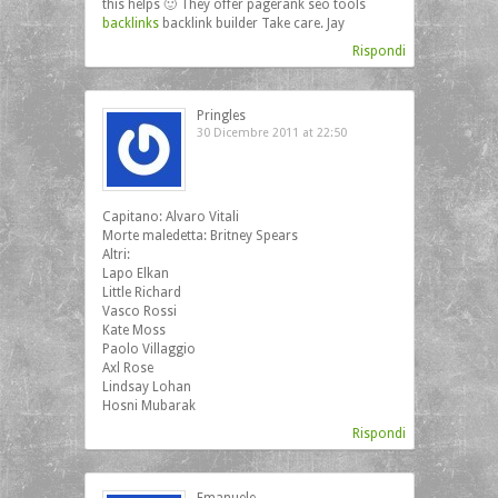
this helps 🙂 They offer pagerank seo tools
backlinks
backlink builder Take care. Jay
Rispondi
Pringles
30 Dicembre 2011 at 22:50
Capitano: Alvaro Vitali
Morte maledetta: Britney Spears
Altri:
Lapo Elkan
Little Richard
Vasco Rossi
Kate Moss
Paolo Villaggio
Axl Rose
Lindsay Lohan
Hosni Mubarak
Rispondi