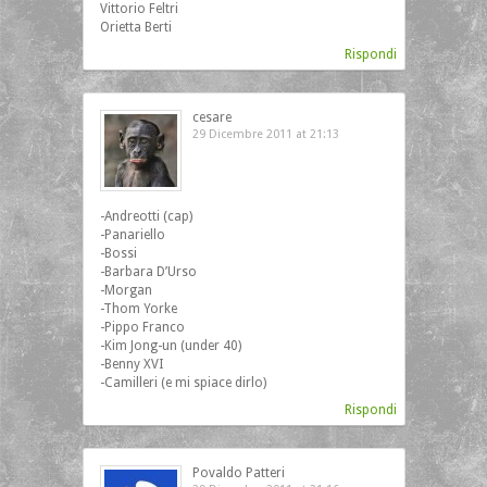
Vittorio Feltri
Orietta Berti
Rispondi
cesare
29 Dicembre 2011 at 21:13
‎-Andreotti (cap)
-Panariello
-Bossi
-Barbara D’Urso
-Morgan
-Thom Yorke
-Pippo Franco
-Kim Jong-un (under 40)
-Benny XVI
-Camilleri (e mi spiace dirlo)
Rispondi
Povaldo Patteri