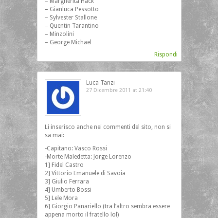
– Margherita Hack
– Gianluca Pessotto
– Sylvester Stallone
– Quentin Tarantino
– Minzolini
– George Michael
Rispondi
Luca Tanzi
27 Dicembre 2011 at 21:40
Li inserisco anche nei commenti del sito, non si
sa mai:
-Capitano: Vasco Rossi
-Morte Maledetta: Jorge Lorenzo
1] Fidel Castro
2] Vittorio Emanuele di Savoia
3] Giulio Ferrara
4] Umberto Bossi
5] Lele Mora
6] Giorgio Panariello (tra l’altro sembra essere
appena morto il fratello lol)