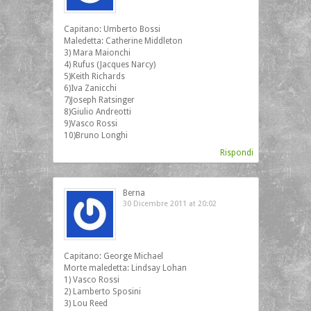
Capitano: Umberto Bossi
Maledetta: Catherine Middleton
3) Mara Maionchi
4) Rufus (Jacques Narcy)
5)Keith Richards
6)Iva Zanicchi
7)Joseph Ratsinger
8)Giulio Andreotti
9)Vasco Rossi
10)Bruno Longhi
Rispondi
Berna
30 Dicembre 2011 at 20:02
Capitano: George Michael
Morte maledetta: Lindsay Lohan
1) Vasco Rossi
2) Lamberto Sposini
3) Lou Reed