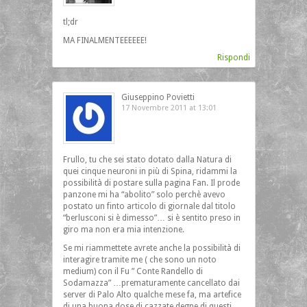
tl;dr
MA FINALMENTEEEEEE!
Rispondi
Giuseppino Povietti
17 Novembre 2011 at 13:01
Frullo, tu che sei stato dotato dalla Natura di
quei cinque neuroni in più di Spina, ridammi la
possibilità di postare sulla pagina Fan. Il prode
panzone mi ha “abolito” solo perchè avevo
postato un finto articolo di giornale dal titolo
“berlusconi si è dimesso”… si è sentito preso in
giro ma non era mia intenzione.
Se mi riammettete avrete anche la possibilità di
interagire tramite me ( che sono un noto
medium) con il Fu ” Conte Randello di
Sodamazza” …prematuramente cancellato dai
server di Palo Alto qualche mese fa, ma artefice
di una buona dose di cazzate degne di questi