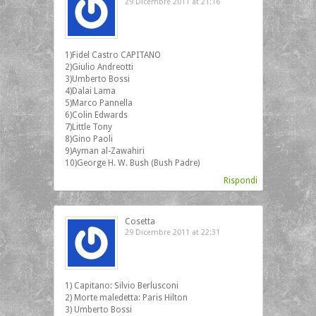
29 Dicembre 2011 at 21:16
1)Fidel Castro CAPITANO
2)Giulio Andreotti
3)Umberto Bossi
4)Dalai Lama
5)Marco Pannella
6)Colin Edwards
7)Little Tony
8)Gino Paoli
9)Ayman al-Zawahiri
10)George H. W. Bush (Bush Padre)
Rispondi
Cosetta
29 Dicembre 2011 at 22:31
1) Capitano: Silvio Berlusconi
2) Morte maledetta: Paris Hilton
3) Umberto Bossi