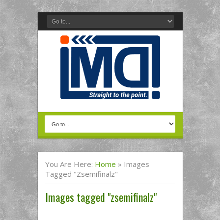
You Are Here:
Home
»
Images
Tagged "zsemifinalz"
Images tagged "zsemifinalz"