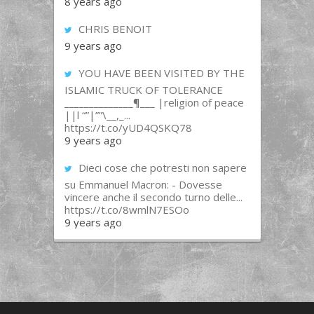
8 years ago
CHRIS BENOIT
9 years ago
YOU HAVE BEEN VISITED BY THE
ISLAMIC TRUCK OF TOLERANCE
______________¶___ |religion of peace
||l “”|””\__,_...
https://t.co/yUD4QSKQ78
9 years ago
Dieci cose che potresti non sapere
su Emmanuel Macron: - Dovesse
vincere anche il secondo turno delle...
https://t.co/8wmlN7ESOo
9 years ago