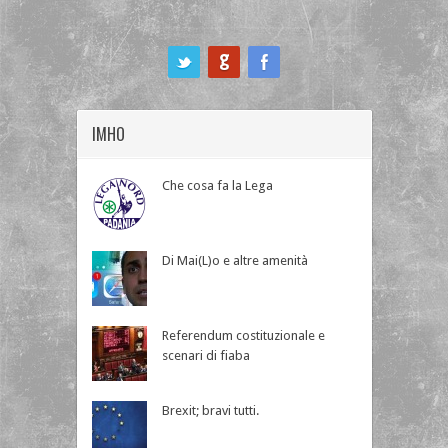
ook
IMHO
Che cosa fa la Lega
Di Mai(L)o e altre amenità
Referendum costituzionale e
scenari di fiaba
Brexit; bravi tutti.