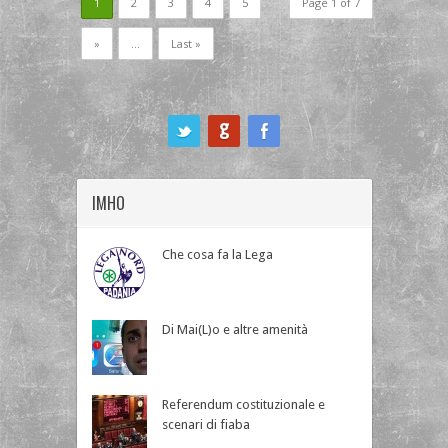
1
2
3
4
5
Page 1 of 7
»
...
Last »
ook
IMHO
Che cosa fa la Lega
Di Mai(L)o e altre amenità
Referendum costituzionale e
scenari di fiaba