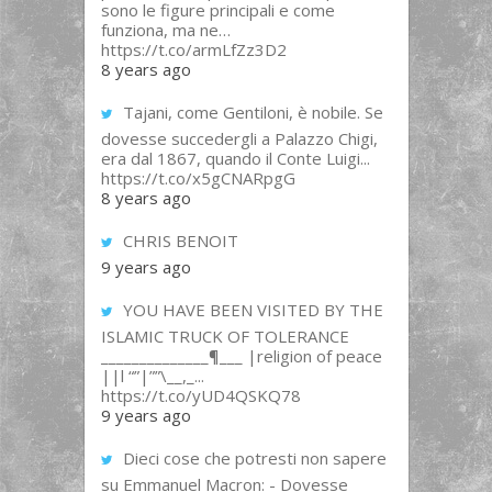
sono le figure principali e come
funziona, ma ne…
https://t.co/armLfZz3D2
8 years ago
Tajani, come Gentiloni, è nobile. Se
dovesse succedergli a Palazzo Chigi,
era dal 1867, quando il Conte Luigi...
https://t.co/x5gCNARpgG
8 years ago
CHRIS BENOIT
9 years ago
YOU HAVE BEEN VISITED BY THE
ISLAMIC TRUCK OF TOLERANCE
______________¶___ |religion of peace
||l “”|””\__,_...
https://t.co/yUD4QSKQ78
9 years ago
Dieci cose che potresti non sapere
su Emmanuel Macron: - Dovesse