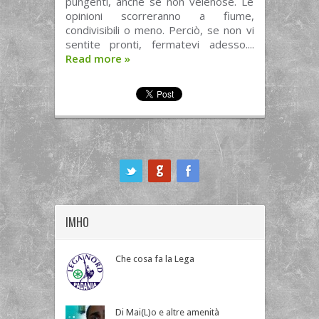
pungenti, anche se non velenose. Le
opinioni scorreranno a fiume,
condivisibili o meno. Perciò, se non vi
sentite pronti, fermatevi adesso....
Read more
»
ook
IMHO
Che cosa fa la Lega
Di Mai(L)o e altre amenità