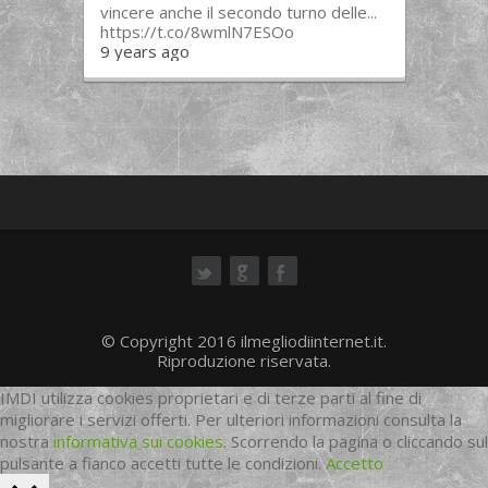
vincere anche il secondo turno delle...
https://t.co/8wmlN7ESOo
9 years ago
ok
© Copyright 2016 ilmegliodiinternet.it.
Riproduzione riservata.
IMDI utilizza cookies proprietari e di terze parti al fine di
migliorare i servizi offerti. Per ulteriori informazioni consulta la
nostra
informativa sui cookies
. Scorrendo la pagina o cliccando sul
pulsante a fianco accetti tutte le condizioni.
Accetto