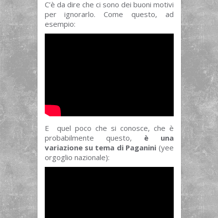
C’è da dire che ci sono dei buoni motivi
per ignorarlo. Come questo, ad
esempio:
E quel poco che si conosce, che è
probabilmente questo,
è una
variazione su tema di Paganini
(yee
orgoglio nazionale):