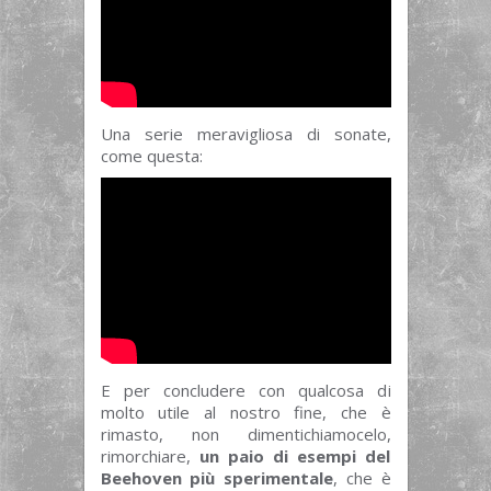
Una serie meravigliosa di sonate,
come questa:
E per concludere con qualcosa di
molto utile al nostro fine, che è
rimasto, non dimentichiamocelo,
rimorchiare,
un paio di esempi del
Beehoven più sperimentale
, che è