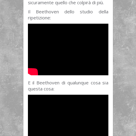
sicuramente quello che colpirà di più.
Il Beethoven dello studio della
ripetizione:
E il Beethoven di qualunque cosa sia
questa cosa: