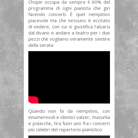
Chopin occupa da sempre il 60% del
programma di ogni pianista che giri
facendo concerti. È quel riempitivo
piacevole ma che nessuno è eccitato
di vedere, con cui si giustifica l’alzarsi
dal divano e andare a teatro per i due
pezzi che vogliamo veramente sentire
della serata.
Quando non fa da riempitivo, con
innumerevoli e identici valzer, mazurka
e polacche, tira fuori uno fra i concerti
più celebri del repertorio pianistico: