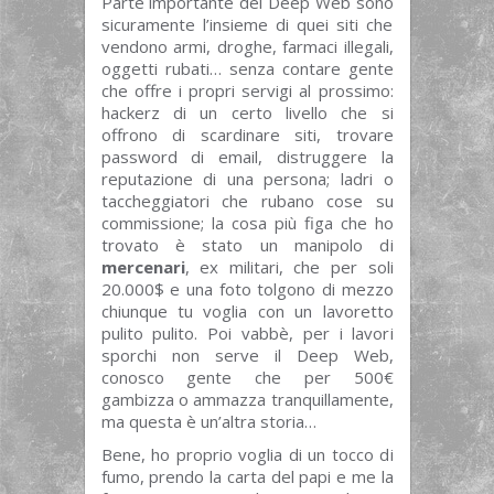
Parte importante del Deep Web sono
sicuramente l’insieme di quei siti che
vendono armi, droghe, farmaci illegali,
oggetti rubati… senza contare gente
che offre i propri servigi al prossimo:
hackerz di un certo livello che si
offrono di scardinare siti, trovare
password di email, distruggere la
reputazione di una persona; ladri o
taccheggiatori che rubano cose su
commissione; la cosa più figa che ho
trovato è stato un manipolo di
mercenari
, ex militari, che per soli
20.000$ e una foto tolgono di mezzo
chiunque tu voglia con un lavoretto
pulito pulito. Poi vabbè, per i lavori
sporchi non serve il Deep Web,
conosco gente che per 500€
gambizza o ammazza tranquillamente,
ma questa è un’altra storia…
Bene, ho proprio voglia di un tocco di
fumo, prendo la carta del papi e me la