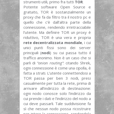
strumenti utili, primo fra tutti
TOR
.
Potente software Open Source e
gratuito, TOR è sostanzialmente un
proxy che fa da filtro tra il nostro pc e
quello che c’è dall’altra parte della
connessione, rendendo irrintracciabile
l’utente. Ma definire TOR un proxy è
riduttivo, TOR è una vera e propria
rete decentralizzata mondiale
, i cui
unici punti fissi sono dei server
principali (
nodi
) su cui passa tutto il
traffico anonimo. Non è un caso che si
parli di
“onion routing”
: citando Shrek,
ogni connessione è come una cipolla, è
fatta a strati. L’utente connettendosi a
TOR passa per ben 3 nodi, presi
casualmente per tutta la rete, prima di
arrivare all’indirizzo di destinazione:
ogni nodo conosce solo l’indirizzo da
cui prende i dati e l’indirizzo del nodo a
cui deve passarli. Tale suddivisione fa
sì che nessun nodo possa ricostruire
per intero la connessione, rendendola