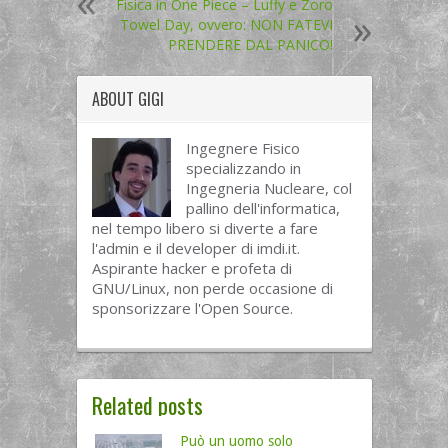
Fisica in One Piece – Luffy e Zoro
Towel Day, ovvero: NON FATEVI
PRENDERE DAL PANICO!
ABOUT
GIGI
Ingegnere Fisico
specializzando in
Ingegneria Nucleare, col
pallino dell'informatica,
nel tempo libero si diverte a fare
l'admin e il developer di imdi.it.
Aspirante hacker e profeta di
GNU/Linux, non perde occasione di
sponsorizzare l'Open Source.
Related posts
Può un uomo solo