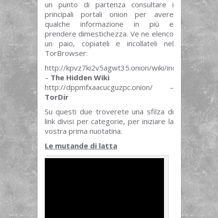
un punto di partenza consultare i
principali portali onion per avere
qualche informazione in più e
prendere dimestichezza. Ve ne elenco
un paio, copiateli e incollateli nel
TorBrowser:
http://kpvz7ki2v5agwt35.onion/wiki/index.php/Mai
–
The Hidden Wiki
http://dppmfxaacucguzpc.onion/ –
TorDir
Su questi due troverete una sfilza di
link divisi per categorie, per iniziare la
vostra prima nuotatina.
Le mutande di latta