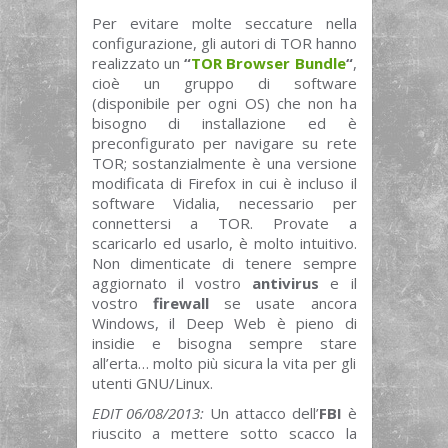
Per evitare molte seccature nella
configurazione, gli autori di TOR hanno
realizzato un
“
TOR Browser Bundle
“
,
cioè un gruppo di software
(disponibile per ogni OS) che non ha
bisogno di installazione ed è
preconfigurato per navigare su rete
TOR; sostanzialmente è una versione
modificata di Firefox in cui è incluso il
software Vidalia, necessario per
connettersi a TOR. Provate a
scaricarlo ed usarlo, è molto intuitivo.
Non dimenticate di tenere sempre
aggiornato il vostro
antivirus
e il
vostro
firewall
se usate ancora
Windows, il Deep Web è pieno di
insidie e bisogna sempre stare
all’erta… molto più sicura la vita per gli
utenti GNU/Linux.
EDIT 06/08/2013:
Un attacco dell’
FBI
è
riuscito a mettere sotto scacco la