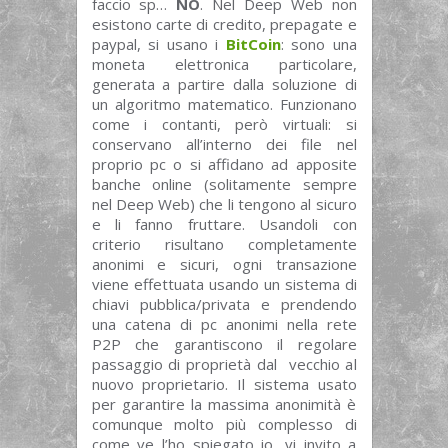
faccio sp…
NO
. Nel Deep Web non
esistono carte di credito, prepagate e
paypal, si usano i
BitCoin
: sono una
moneta elettronica particolare,
generata a partire dalla soluzione di
un algoritmo matematico. Funzionano
come i contanti, però virtuali: si
conservano all’interno dei file nel
proprio pc o si affidano ad apposite
banche online (solitamente sempre
nel Deep Web) che li tengono al sicuro
e li fanno fruttare. Usandoli con
criterio risultano completamente
anonimi e sicuri, ogni transazione
viene effettuata usando un sistema di
chiavi pubblica/privata e prendendo
una catena di pc anonimi nella rete
P2P che garantiscono il regolare
passaggio di proprietà dal vecchio al
nuovo proprietario. Il sistema usato
per garantire la massima anonimità è
comunque molto più complesso di
come ve l’ho spiegato io, vi invito a