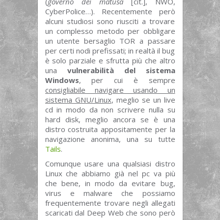
(
governo dei matusa
[cit.], NWO,
CyberPolice…). Recentemente però
alcuni studiosi sono riusciti a trovare
un complesso metodo per obbligare
un utente bersaglio TOR a passare
per certi nodi prefissati; in realtà il bug
è solo parziale e sfrutta più che altro
una
vulnerabilità del sistema
Windows
, per cui è sempre
consigliabile navigare usando un
sistema GNU/Linux
, meglio se un live
cd in modo da non scrivere nulla su
hard disk, meglio ancora se è una
distro costruita appositamente per la
navigazione anonima, una su tutte
Tails
.
Comunque usare una qualsiasi distro
Linux che abbiamo già nel pc va più
che bene, in modo da evitare bug,
virus e malware che possiamo
frequentemente trovare negli allegati
scaricati dal Deep Web che sono però