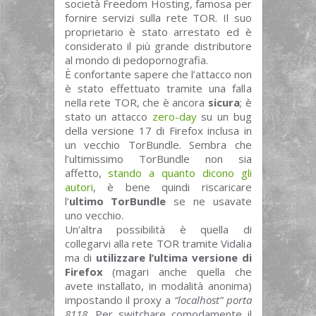
società Freedom Hosting, famosa per
fornire servizi sulla rete TOR. Il suo
proprietario è stato arrestato ed è
considerato il più grande distributore
al mondo di pedopornografia.
È confortante sapere che l’attacco non
è stato effettuato tramite una falla
nella rete TOR, che è ancora
sicura
; è
stato un attacco
zero-day
su un bug
della versione 17 di Firefox inclusa in
un vecchio TorBundle. Sembra che
l’ultimissimo TorBundle non sia
affetto,
stando a quanto dicono gli
autori
, è bene quindi riscaricare
l’
ultimo TorBundle
se ne usavate
uno vecchio.
Un’altra possibilità è quella di
collegarvi alla rete TOR tramite Vidalia
ma di
utilizzare l’ultima versione di
Firefox
(magari anche quella che
avete installato, in modalità anonima)
impostando il proxy a
“localhost” porta
8118
. Per switchare comodamente il