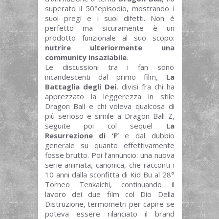
superato il 50°episodio, mostrando i
suoi pregi e i suoi difetti. Non è
perfetto ma sicuramente è un
prodotto funzionale al suo scopo:
nutrire ulteriormente una
community insaziabile
.
Le discussioni tra i fan sono
incandescenti dal primo film,
La
Battaglia degli Dei
, divisi fra chi ha
apprezzato la leggerezza in stile
Dragon Ball e chi voleva qualcosa di
più serioso e simile a Dragon Ball Z,
seguite poi col sequel
La
Resurrezione di ‘F’
e dal dubbio
generale su quanto effettivamente
fosse brutto. Poi l’annuncio: una nuova
serie animata, canonica, che racconti i
10 anni dalla sconfitta di Kid Bu al 28°
Torneo Tenkaichi, continuando il
lavoro dei due film col Dio Della
Distruzione, termometri per capire se
poteva essere rilanciato il brand