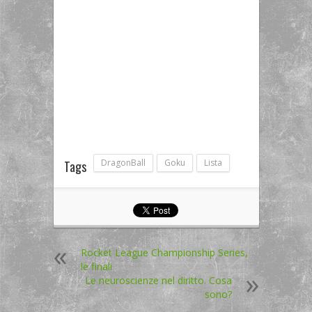
DragonBall
Goku
Lista
Tags
Rocket League Championship Series,
le finali
Le neuroscienze nel diritto. Cosa
sono?