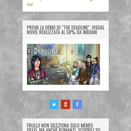
noi
PROVA LA DEMO DI “THE DEADLINE”, VISUAL
NOVEL REALIZZATA AL 58% DA IMDIANI
ook
FRULLO NON SELEZIONA SOLO MEMES
PAXXI, MA ANCHE ROMANZI. SCOPRILI SU