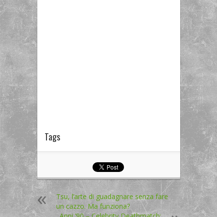
Tags
Tsu, l’arte di guadagnare senza fare
un cazzo. Ma funziona?
Anni ’90 – Celebrity Deathmatch: