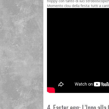
floppy con tanto di luci stroboscopic
Momento clou della festa: tutti a can
4. Easter egg: L’Inno alla 