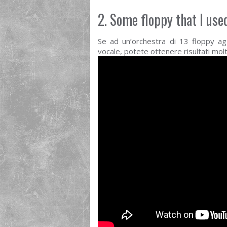
2. Some floppy that I use
Se ad un’orchestra di 13 floppy ag
vocale, potete ottenere risultati molto