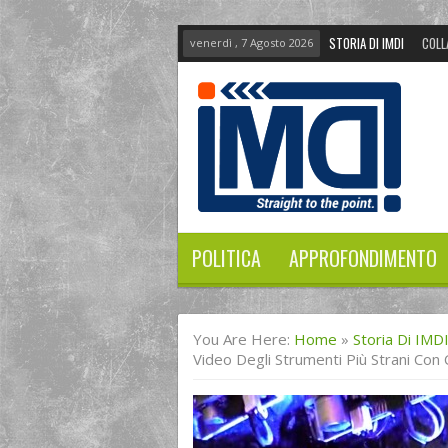
STORIA DI IMDI
COLL
venerdì , 7 Agosto 2026
POLITICA
APPROFONDIMENTO
You Are Here:
Home
»
Storia Di IMD
Video Degli Strumenti Più Strani Con