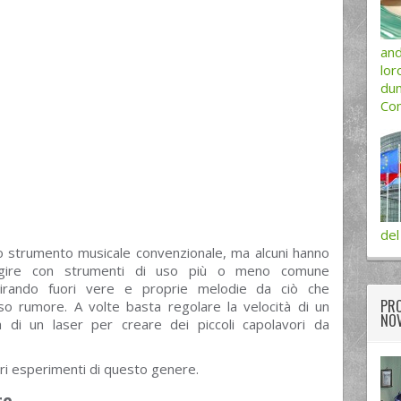
and
lor
dum
Com
del
o strumento musicale convenzionale, ma alcuni hanno
ragire con strumenti di uso più o meno comune
 tirando fuori vere e proprie melodie da ciò che
PRO
o rumore. A volte basta regolare la velocità di un
NOV
di un laser per creare dei piccoli capolavori da
arri esperimenti di questo genere.