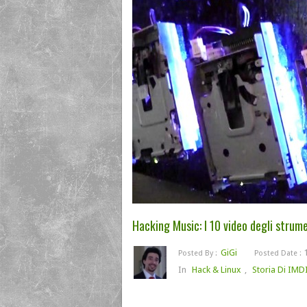
Hacking Music: I 10 video degli strume
GiGi
1
Posted By :
Posted Date :
In
Hack & Linux
,
Storia Di IMD