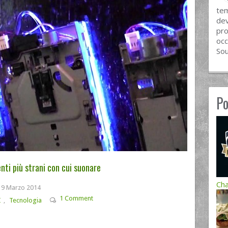
tem
dev
pro
occ
Sou
Po
nti più strani con cui suonare
Cha
9 Marzo 2014
1 Comment
I
,
Tecnologia