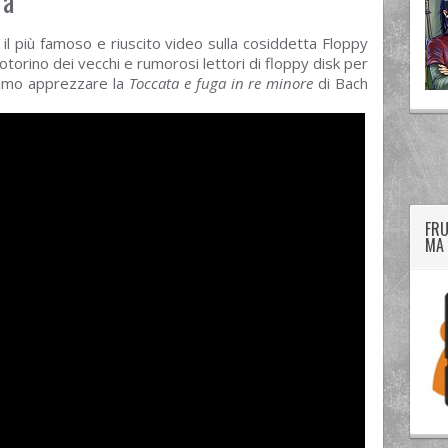
ra
il più famoso e riuscito video sulla cosiddetta Floppy
motorino dei vecchi e rumorosi lettori di floppy disk per
iamo apprezzare la
Toccata e fuga in re minore
di Bach
twitter
googleplus
facebook
FRU
MA 