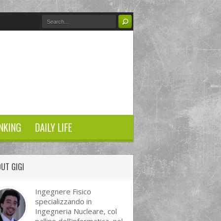
NKING
DAILY LIFE
UT GIGI
Ingegnere Fisico
specializzando in
Ingegneria Nucleare, col