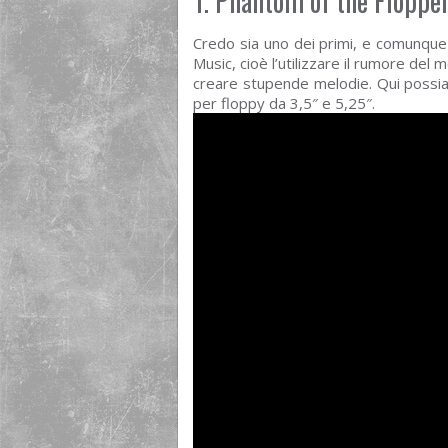
1. Phantom of the Floppe
Credo sia uno dei primi, e comunque 
Music, cioè l’utilizzare il rumore del 
creare stupende melodie. Qui poss
per floppy da 3,5″ e 5,25″.