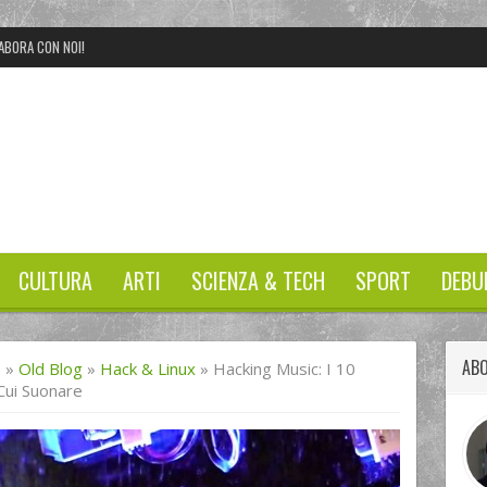
ABORA CON NOI!
CULTURA
ARTI
SCIENZA & TECH
SPORT
DEBU
ABO
I
»
Old Blog
»
Hack & Linux
»
Hacking Music: I 10
 Cui Suonare