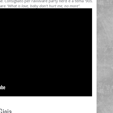
he. Consigliato per ravvivare party nerd e a tema ’90s.
tare
“What is love, baby don’t hurt me, no more”
.
Gioia