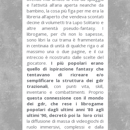
e l’attività all’aria aperta neanche da
bambino, la cosa più figa per me era la
libreria all’aperto che vendeva scontati
decine di volumetti tra Lupo Solitario e
altre amenità pseudo-fantasy. I
librogame, per chi non lo sapesse,
sono libri la cui trama è frammentata
in centinaia di unità di qualche riga o al
massimo una o due pagine, e il cui
intreccio è ricostruito dalle scelte del
giocatore.
I più popolari erano
quello di ispirazione fantasy che
tentavano di ricreare e/o
semplificare la struttura dei gdr
trazionali
, con punti vita, skill,
inventario e combattimenti. Proprio
questa connessione con il mondo
dei gdr, che rese i librogame
popolari dagli ultimi anni ’80 agli
ultimi ’90, decretò poi la loro crisi
:
la diffusione di massa di videogiochi di
ruolo immersivi, complessi e dalla