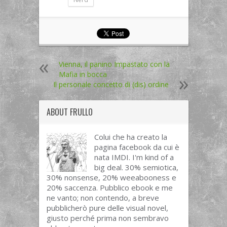
Vienna, il panino Impastato con la
Mafia in bocca
Il personale concetto di (dis) ordine
ABOUT
FRULLO
Colui che ha creato la
pagina facebook da cui è
nata IMDI. I'm kind of a
big deal. 30% semiotica,
30% nonsense, 20% weeabooness e
20% saccenza. Pubblico ebook e me
ne vanto; non contendo, a breve
pubblicherò pure delle visual novel,
giusto perché prima non sembravo