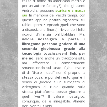
cazzo di nome da americano medio è
per un autore fantasy?), che gli utenti
Android si possono
scaricare a macca
qui
. In memoria dei vecchi tempi, con
questa app ho potuto rigiocarmi sul
tablet i primi 5 episodi (quelli che sono
a disposizione finora), rivivendo i felici
ricordi d’infanzia blahblahblah. Ma,
valore nostalgico a parte, i
librogame possono godere di una
seconda giovinezza grazie alla
tecnologia touchscreen? Beh, per
me no
, sarò anche un tradizionalista,
ma affrontare i combattimenti
smanacciando sul tasto “fight” invece
di di “tirare i dadi” non è proprio la
stessa cosa, e poi del resto qual è il
senso di giocare a un surrogato di
videogioco di ruolo quando sulla
stessa piattaforma posso giocare a
quelli “veri”? Il valore nostalgico,
comunque, c’è e innegabile. Almeno
per i veri ’90s kids.