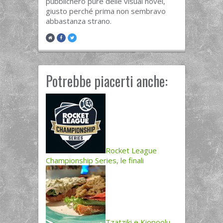
pubblicherò pure delle visual novel,
giusto perché prima non sembravo
abbastanza strano.
Potrebbe piacerti anche:
Rocket League
Championship Series, le finali
Tzatziki e Kiopoolu,