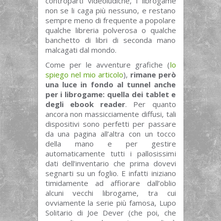
controparti videoludiche, i librogame
non se li caga più nessuno, e restano
sempre meno di frequente a popolare
qualche libreria polverosa o qualche
banchetto di libri di seconda mano
malcagati dal mondo.
Come per le avventure grafiche (
lo
spiego nel mio articolo
),
rimane però
una luce in fondo al tunnel anche
per i librogame: quella dei tablet e
degli ebook reader
. Per quanto
ancora non massicciamente diffusi, tali
dispositivi sono perfetti per passare
da una pagina all’altra con un tocco
della mano e per gestire
automaticamente tutti i pallosissimi
dati dell’inventario che prima dovevi
segnarti su un foglio. E infatti iniziano
timidamente ad affiorare dall’oblio
alcuni vecchi librogame, tra cui
ovviamente la serie più famosa, Lupo
Solitario di Joe Dever (che poi, che