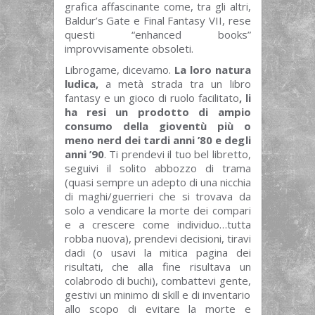
grafica affascinante come, tra gli altri,
Baldur’s Gate e Final Fantasy VII, rese
questi “enhanced books”
improvvisamente obsoleti.
Librogame, dicevamo.
La loro natura
ludica,
a metà strada tra un libro
fantasy e un gioco di ruolo facilitato
, li
ha resi un prodotto di ampio
consumo della gioventù più o
meno nerd dei tardi anni ’80 e degli
anni ’90
. Ti prendevi il tuo bel libretto,
seguivi il solito abbozzo di trama
(quasi sempre un adepto di una nicchia
di maghi/guerrieri che si trovava da
solo a vendicare la morte dei compari
e a crescere come individuo…tutta
robba nuova), prendevi decisioni, tiravi
dadi (o usavi la mitica pagina dei
risultati, che alla fine risultava un
colabrodo di buchi), combattevi gente,
gestivi un minimo di skill e di inventario
allo scopo di evitare la morte e