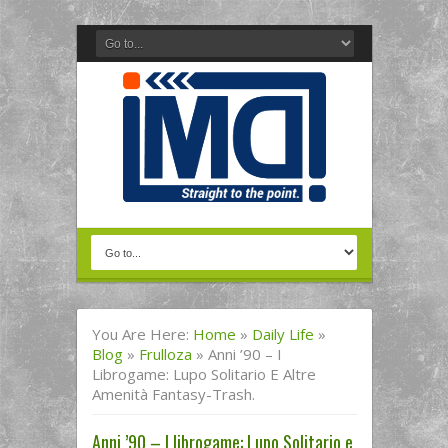
You Are Here:
Home
»
Daily Life
»
Blog
»
Frulloza
»
Anni ’90 – I
Librogame: Lupo Solitario E Altre
Amenità Fantasy-Trash.
Anni ’90 – I librogame: Lupo Solitario e