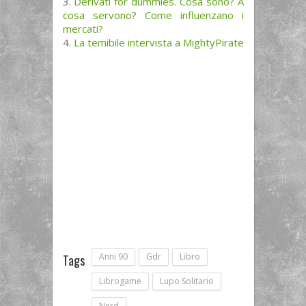
Derivati for dummies. Cosa sono? A
cosa servono? Come influenzano i
mercati?
La temibile intervista a MightyPirate
Anni 90
Gdr
Libro
Tags
Librogame
Lupo Solitario
Nerd