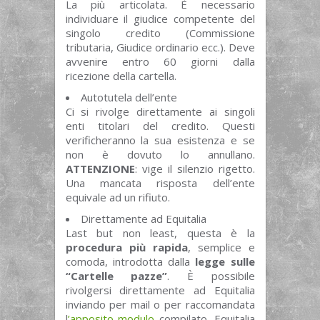
La più articolata. È necessario
individuare il giudice competente del
singolo credito (Commissione
tributaria, Giudice ordinario ecc.). Deve
avvenire entro 60 giorni dalla
ricezione della cartella.
Autotutela dell’ente
Ci si rivolge direttamente ai singoli
enti titolari del credito. Questi
verificheranno la sua esistenza e se
non è dovuto lo annullano.
ATTENZIONE
: vige il silenzio rigetto.
Una mancata risposta dell’ente
equivale ad un rifiuto.
Direttamente ad Equitalia
Last but non least, questa è la
procedura più rapida
, semplice e
comoda, introdotta dalla
legge sulle
“Cartelle pazze”
. È possibile
rivolgersi direttamente ad Equitalia
inviando per mail o per raccomandata
l
’apposito modulo
compilato. Equitalia