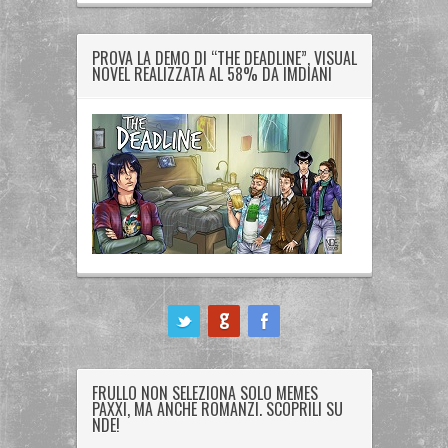
PROVA LA DEMO DI “THE DEADLINE”, VISUAL
NOVEL REALIZZATA AL 58% DA IMDIANI
ook
FRULLO NON SELEZIONA SOLO MEMES
PAXXI, MA ANCHE ROMANZI. SCOPRILI SU
NDE!