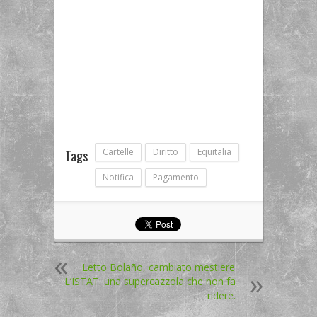
Cartelle
Diritto
Equitalia
Tags
Notifica
Pagamento
Letto Bolaño, cambiato mestiere
L’ISTAT: una supercazzola che non fa
ridere.