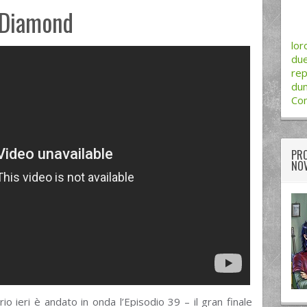
 Diamond
lor
due
rep
dum
Com
PRO
NOV
io ieri è andato in onda l’Episodio 39 – il gran finale