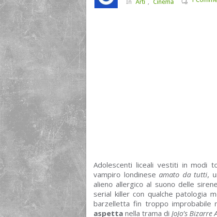
In
Arti
,
Cinema
Adolescenti liceali vestiti in modi 
vampiro londinese
amato da tutti
, 
alieno allergico al suono delle sire
serial killer con qualche patologia
barzelletta fin troppo improbabil
aspetta
nella trama di
JoJo’s Bizarre