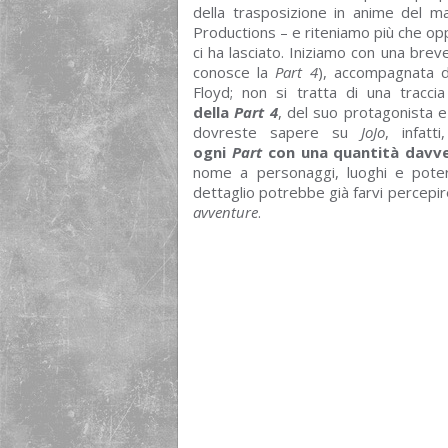
della trasposizione in anime del 
Productions – e riteniamo più che op
ci ha lasciato. Iniziamo con una breve
conosce la
Part 4
), accompagnata d
Floyd; non si tratta di una tracci
della
Part 4
, del suo protagonista 
dovreste sapere su
JoJo
, infat
ogni
Part
con una quantità davv
nome a personaggi, luoghi e poteri
dettaglio potrebbe già farvi percepir
avventure
.