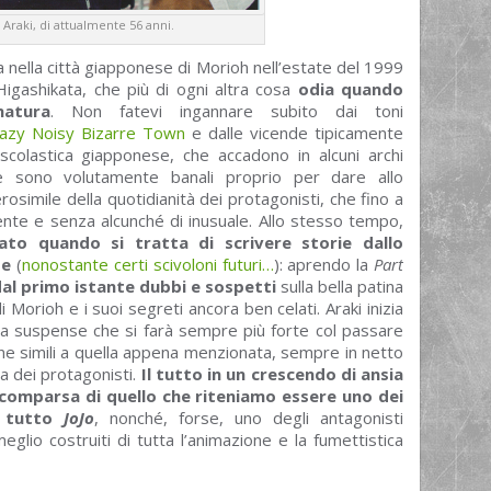
 Araki, di attualmente 56 anni.
nella città giapponese di Morioh nell’estate del 1999
 Higashikata, che più di ogni altra cosa
odia quando
natura
. Non fatevi ingannare subito dai toni
azy Noisy Bizarre Town
e dalle vicende tipicamente
scolastica giapponese, che accadono in alcuni archi
se sono volutamente banali proprio per dare allo
simile della quotidianità dei protagonisti, che fino a
te e senza alcunché di inusuale. Allo stesso tempo,
vato quando si tratta di scrivere storie dallo
te
(
nonostante certi scivoloni futuri…
): aprendo la
Part
 dal primo istante dubbi e sospetti
sulla bella patina
di Morioh e i suoi segreti ancora ben celati. Araki inizia
a suspense che si farà sempre più forte col passare
ene simili a quella appena menzionata, sempre in netto
da dei protagonisti.
Il tutto in un crescendo di ansia
a comparsa di quello che riteniamo essere uno dei
i tutto
JoJo
, nonché, forse, uno degli antagonisti
glio costruiti di tutta l’animazione e la fumettistica