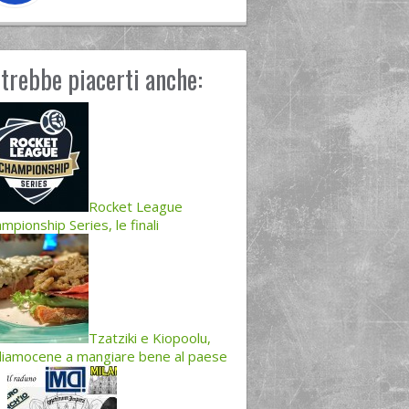
trebbe piacerti anche:
Rocket League
mpionship Series, le finali
Tzatziki e Kiopoolu,
iamocene a mangiare bene al paese