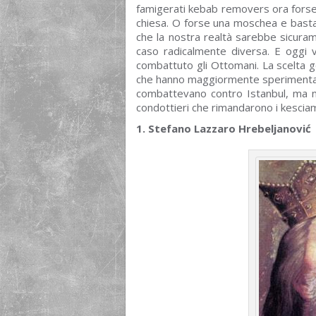
famigerati kebab removers ora fors
chiesa. O forse una moschea e basta.
che la nostra realtà sarebbe sicuram
caso radicalmente diversa. E oggi vo
combattuto gli Ottomani. La scelta g
che hanno maggiormente sperimentato s
combattevano contro Istanbul, ma n
condottieri che rimandarono i kescia
1.
Stefano Lazzaro Hrebeljanović