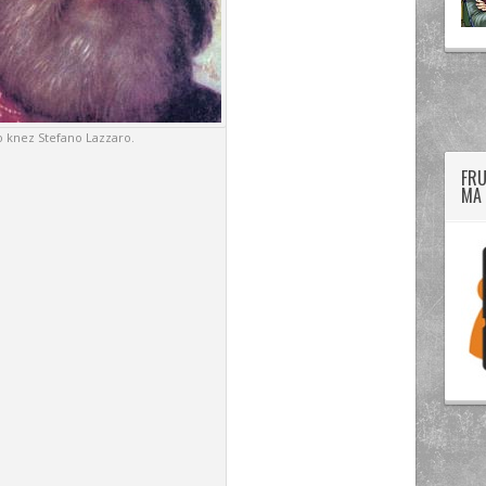
twitter
googleplus
facebook
o knez Stefano Lazzaro.
FRU
MA 