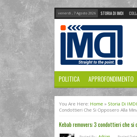
STORIA DI IMDI
COLL
venerdì , 7 Agosto 2026
POLITICA
APPROFONDIMENTO
You Are Here:
Home
»
Storia Di IMD
Condottieri Che Si Opposero Alla Min
Kebab removers: 3 condottieri che si 
Adrian
Posted By :
Posted Date