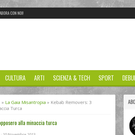
ABORA CON NOI!
CULTURA
ARTI
SCIENZA & TECH
SPORT
DEBU
AB
I
»
La Gaia Misantropia
»
Kebab Removers: 3
accia Turca
opposero alla minaccia turca
20 Novembre 2013
 :