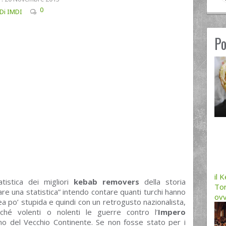
0
 Di IMDI
Po
il 
istica dei migliori
kebab removers
della storia
Tor
are una statistica” intendo contare quanti turchi hanno
ovv
ea po’ stupida e quindi con un retrogusto nazionalista,
ché volenti o nolenti le guerre contro l’
Impero
no del Vecchio Continente. Se non fosse stato per i