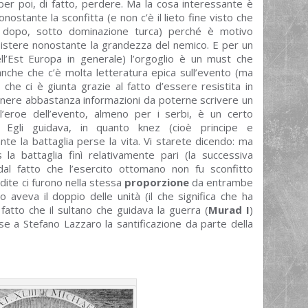
er poi, di fatto, perdere. Ma la cosa interessante è
nostante la sconfitta (e non c’è il lieto fine visto che
o dopo, sotto dominazione turca) perché è motivo
sistere nonostante la grandezza del nemico. E per un
ll’Est Europa in generale) l’orgoglio è un must che
nche che c’è molta letteratura epica sull’evento (ma
) che ci è giunta grazie al fatto d’essere resistita in
enere abbastanza informazioni da poterne scrivere un
l’eroe dell’evento, almeno per i serbi, è un certo
. Egli guidava, in quanto knez (cioè principe e
nte la battaglia perse la vita. Vi starete dicendo: ma
 la battaglia finì relativamente pari (la successiva
al fatto che l’esercito ottomano non fu sconfitto
ite ci furono nella stessa
proporzione
da entrambe
o aveva il doppio delle unità (il che significa che ha
l fatto che il sultano che guidava la guerra (
Murad I
)
lse a Stefano Lazzaro la santificazione da parte della