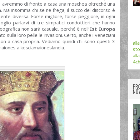
e avremmo di fronte a casa una moschea oltreché una
 Ma insomma chi se ne frega, il succo del discorso è
ente diversa. Forse migliore, forse peggiore, in ogni
glio parlarvi di tre simpatici condottieri che hanno
eografica non sarà casuale, perché è nell’
Est Europa
ulla loro pelle le invasioni. Certo, anche i Veneziani
on a casa propria. Vediamo quindi chi sono questi 3
all
maiones a kesciamaioneslandia.
sto
all
4c
PRO
NOV