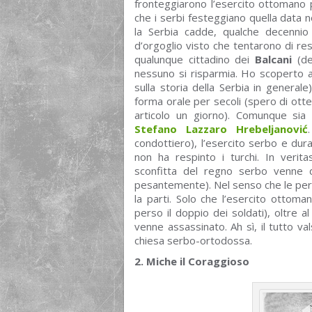
fronteggiarono l’esercito ottomano p
che i serbi festeggiano quella data no
la Serbia cadde, qualche decenni
d’orgoglio visto che tentarono di re
qualunque cittadino dei
Balcani
(de
nessuno si risparmia. Ho scoperto a
sulla storia della Serbia in generale
forma orale per secoli (spero di ott
articolo un giorno). Comunque sia 
Stefano Lazzaro Hrebeljanović
condottiero), l’esercito serbo e dura
non ha respinto i turchi. In veritas
sconfitta del regno serbo venne d
pesantemente). Nel senso che le perd
la parti. Solo che l’esercito ottoman
perso il doppio dei soldati), oltre a
venne assassinato. Ah sì, il tutto va
chiesa serbo-ortodossa.
2. Miche il Coraggioso