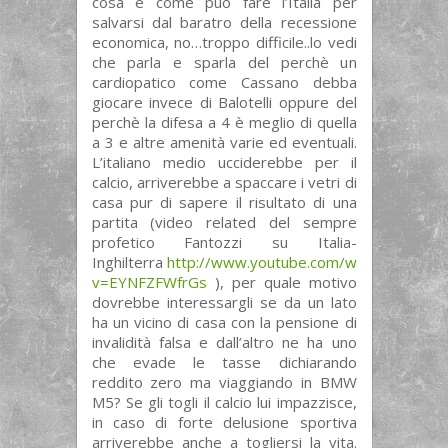
cosa e come può fare l’Italia per
salvarsi dal baratro della recessione
economica, no…troppo difficile..lo vedi
che parla e sparla del perchè un
cardiopatico come Cassano debba
giocare invece di Balotelli oppure del
perchè la difesa a 4 è meglio di quella
a 3 e altre amenità varie ed eventuali.
L’italiano medio ucciderebbe per il
calcio, arriverebbe a spaccare i vetri di
casa pur di sapere il risultato di una
partita (video related del sempre
profetico Fantozzi su Italia-
Inghilterra
http://www.youtube.com/watch?
v=EYNFZFWfrGs
), per quale motivo
dovrebbe interessargli se da un lato
ha un vicino di casa con la pensione di
invalidità falsa e dall’altro ne ha uno
che evade le tasse dichiarando
reddito zero ma viaggiando in BMW
M5? Se gli togli il calcio lui impazzisce,
in caso di forte delusione sportiva
arriverebbe anche a togliersi la vita.