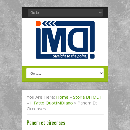
You Are Here:
Home
»
Storia Di IMDI
»
Il Fatto QuotIMDIano
»
Panem Et
Circenses
Panem et circenses