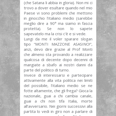
(che Satana li abbia in gloria). Non mi ci
trovo a dover esultare quando nel mio
Paese vi sono problemi che mettono
in ginocchio l’italiano medio (sarebbe
meglio dire a 90° ma siamo in fascia
protetta). Se non lo sapete
sapevatelo ma la crisi c’è e si vede.
Lungi da me il voler sparare slogan
tipo “MONTI MAZZONE ASASINO!”,
anzi, devo dire grazie al Prof Monti
che almeno sta provando a realizzare
qualcosa di decente dopo decenni di
mangiate a sbafo ai nostri danni da
parte del politico di turno.
Invece di interessarsi e partecipare
attivamente alla vita politica nei limiti
del possibile, l’italiano medio se ne
fotte altamente, che gli frega? Gioca la
nazionale, guai a chi cambia canale,
guai a chi non tifa Italia, morte
all’avversario. Nei giorni successivi alla
partita lo vedi in giro non a parlare di