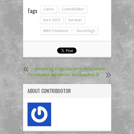
Calcio
Contrib00tor
Tags
Euro 2012
Europei
IMDI Freelance
Soccerfags
#Hashtag e riproduzione delle lontre
Personalità del Meow: mastinofele ©
ABOUT
CONTRIB00TOR