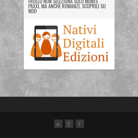
FRULLO NON SELEZIONA SOLO MEMES
PAXXI, MA ANCHE ROMANZI. SCOPRILI SU
NDE!
ok