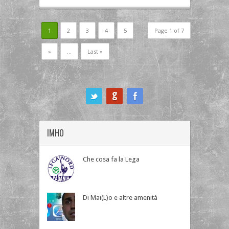
1
2
3
4
5
Page 1 of 7
»
...
Last »
ook
IMHO
Che cosa fa la Lega
Di Mai(L)o e altre amenità