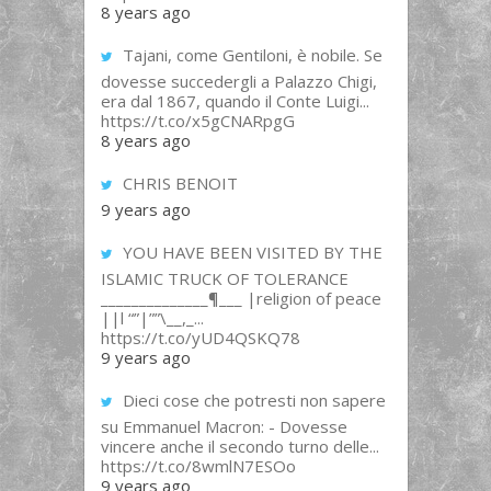
8 years ago
Tajani, come Gentiloni, è nobile. Se
dovesse succedergli a Palazzo Chigi,
era dal 1867, quando il Conte Luigi...
https://t.co/x5gCNARpgG
8 years ago
CHRIS BENOIT
9 years ago
YOU HAVE BEEN VISITED BY THE
ISLAMIC TRUCK OF TOLERANCE
______________¶___ |religion of peace
||l “”|””\__,_...
https://t.co/yUD4QSKQ78
9 years ago
Dieci cose che potresti non sapere
su Emmanuel Macron: - Dovesse
vincere anche il secondo turno delle...
https://t.co/8wmlN7ESOo
9 years ago