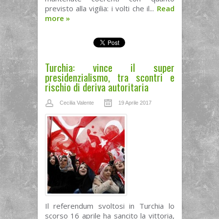
previsto alla vigilia: i volti che il...
Read
more
»
Turchia: vince il super
presidenzialismo, tra scontri e
rischio di deriva autoritaria
Cecilia Valente
19 Aprile 2017
Il referendum svoltosi in Turchia lo
scorso 16 aprile ha sancito la vittoria,