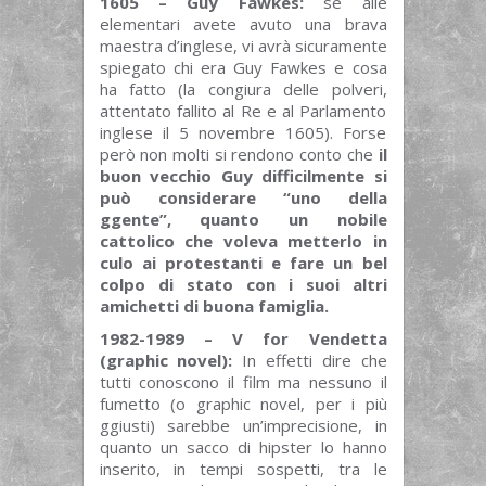
1605 – Guy Fawkes:
se alle
elementari avete avuto una brava
maestra d’inglese, vi avrà sicuramente
spiegato chi era Guy Fawkes e cosa
ha fatto (la congiura delle polveri,
attentato fallito al Re e al Parlamento
inglese il 5 novembre 1605). Forse
però non molti si rendono conto che
il
buon vecchio Guy difficilmente si
può considerare “uno della
ggente”, quanto un nobile
cattolico che voleva metterlo in
culo ai protestanti e fare un bel
colpo di stato con i suoi altri
amichetti di buona famiglia.
1982-1989 – V for Vendetta
(graphic novel):
In effetti dire che
tutti conoscono il film ma nessuno il
fumetto (o graphic novel, per i più
ggiusti) sarebbe un’imprecisione, in
quanto un sacco di hipster lo hanno
inserito, in tempi sospetti, tra le