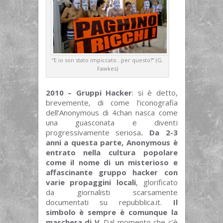
“E io son stato impiccato…per questo?” (G.
Fawkes)
2010 – Gruppi Hacker
: si è detto,
brevemente, di come l’iconografia
dell’Anonymous di 4chan nasca come
una guasconata e diventi
progressivamente seriosa
. Da 2-3
anni a questa parte, Anonymous è
entrato nella cultura popolare
come il nome di un misterioso e
affascinante gruppo hacker con
varie propaggini locali
, glorificato
da giornalisti scarsamente
documentati su repubblica.it.
Il
simbolo è sempre è comunque la
maschera di V
. Dal momento che c’è