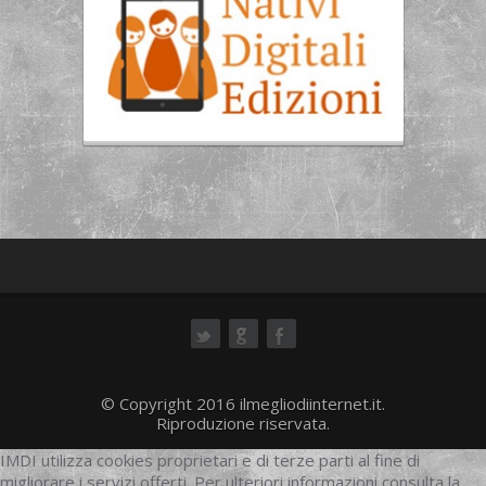
ok
© Copyright 2016 ilmegliodiinternet.it.
Riproduzione riservata.
IMDI utilizza cookies proprietari e di terze parti al fine di
migliorare i servizi offerti. Per ulteriori informazioni consulta la