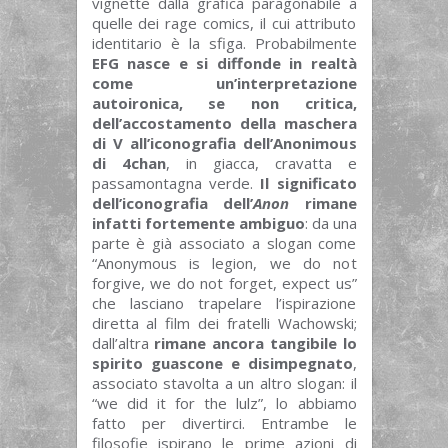
vignette dalla grafica paragonabile a
quelle dei rage comics, il cui attributo
identitario è la sfiga. Probabilmente
EFG nasce e si diffonde in realtà
come un’interpretazione
autoironica, se non critica,
dell’accostamento della maschera
di V all’iconografia dell’Anonimous
di 4chan
, in giacca, cravatta e
passamontagna verde.
Il significato
dell’iconografia dell’
Anon
rimane
infatti fortemente ambiguo
: da una
parte è già associato a slogan come
“Anonymous is legion, we do not
forgive, we do not forget, expect us”
che lasciano trapelare l’ispirazione
diretta al film dei fratelli Wachowski;
dall’altra
rimane ancora tangibile lo
spirito guascone e disimpegnato
,
associato stavolta a un altro slogan: il
“we did it for the lulz”, lo abbiamo
fatto per divertirci. Entrambe le
filosofie ispirano le prime azioni di