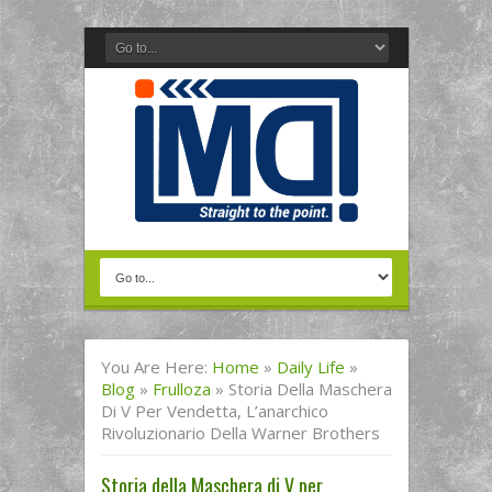
You Are Here:
Home
»
Daily Life
»
Blog
»
Frulloza
»
Storia Della Maschera
Di V Per Vendetta, L’anarchico
Rivoluzionario Della Warner Brothers
Storia della Maschera di V per