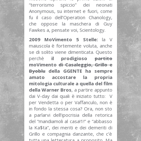
“terrorismo spiccio” dei neonati
Anonymous, su internet e fuori, come
fu il caso dell’Operation Chanology,
che oppose la maschera di Guy
Fawkes a, pensate voi, Scientology.
2009 MoVimento 5 Stelle:
la V
maiuscola è fortemente voluta, anche
se di solito viene dimenticata. Questo
perchè
il prodigioso
partito
moVimento
di Casaleggio, Grillo e
Byoblu
della GGENTE ha sempre
amato accostare la propria
mitologia culturale a quella del film
della Warner Bros
, a partire appunto
dai V-day dai quali è iniziato tutto: V
per Vendetta o per Vaffanculo, non è
in fondo la stessa cosa? Ora, non sto
a parlarvi dell’ipocrisia della retorica
del “mandiamoli al casa!1!” e “abbasso
la Ka$ta”, dei meriti e dei demeriti di
Grillo e compagnia danzante, che c’è
tutta una letteratura a proposito. Ma