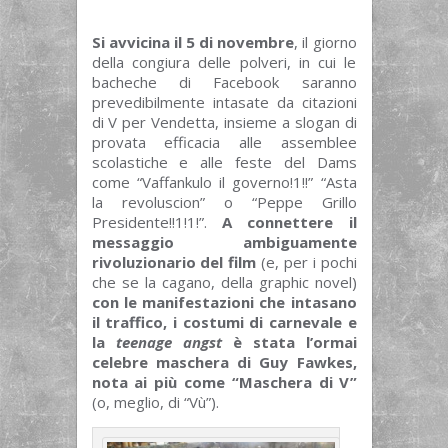
Si avvicina il 5 di novembre
, il giorno
della congiura delle polveri, in cui le
bacheche di Facebook saranno
prevedibilmente intasate da citazioni
di V per Vendetta, insieme a slogan di
provata efficacia alle assemblee
scolastiche e alle feste del Dams
come “Vaffankulo il governo!1!!” “Asta
la revoluscion” o “Peppe Grillo
Presidente!!1!1!”.
A connettere il
messaggio ambiguamente
rivoluzionario del film
(e, per i pochi
che se la cagano, della graphic novel)
con le manifestazioni che intasano
il traffico, i costumi di carnevale e
la
teenage angst
è stata l’ormai
celebre maschera di Guy Fawkes,
nota ai più come “Maschera di V”
(o, meglio, di “Vù”).