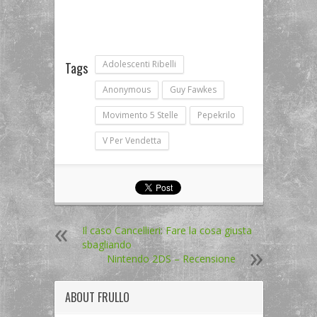
Adolescenti Ribelli
Tags
Anonymous
Guy Fawkes
Movimento 5 Stelle
Pepekrilo
V Per Vendetta
Il caso Cancellieri: Fare la cosa giusta
sbagliando
Nintendo 2DS – Recensione
ABOUT
FRULLO