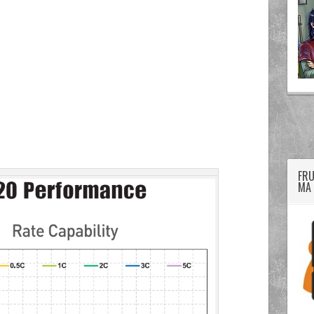
twitter
googleplus
facebook
FRU
MA 