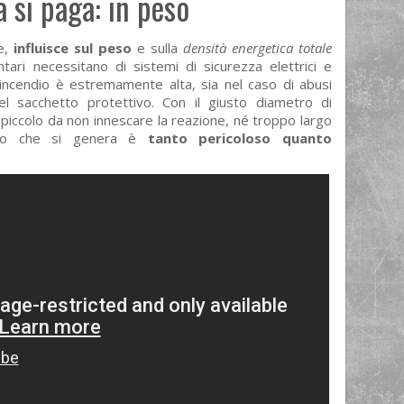
a si paga: in peso
e,
influisce sul peso
e sulla
densità energetica totale
tari necessitano di sistemi di sicurezza elettrici e
’incendio è estremamente alta, sia nel caso di abusi
del sacchetto protettivo. Con il giusto diametro di
piccolo da non innescare la reazione, né troppo largo
fetto che si genera è
tanto pericoloso quanto