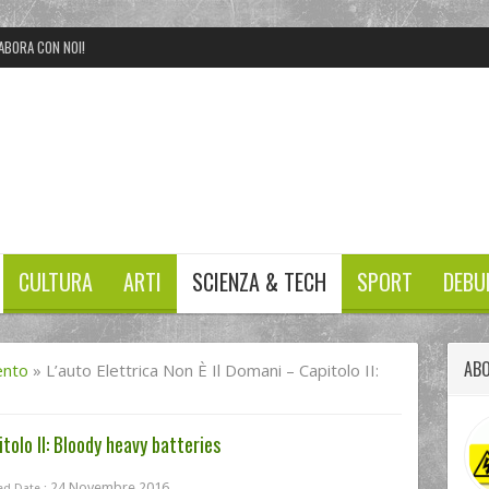
ABORA CON NOI!
CULTURA
ARTI
SCIENZA & TECH
SPORT
DEBU
ABO
ento
»
L’auto Elettrica Non È Il Domani – Capitolo II:
tolo II: Bloody heavy batteries
24 Novembre 2016
ed Date :