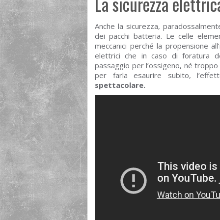
La sicurezza elettric
Anche la sicurezza, paradossalment
dei pacchi batteria. Le celle elemen
meccanici perché la propensione all
elettrici che in caso di foratura 
passaggio per l’ossigeno, né troppo 
per farla esaurire subito, l’ef
spettacolare.