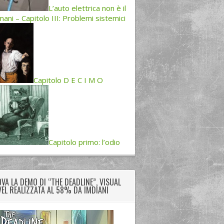
L’auto elettrica non è il
ani – Capitolo III: Problemi sistemici
Capitolo D E C I M O
Capitolo primo: l’odio
VA LA DEMO DI “THE DEADLINE”, VISUAL
EL REALIZZATA AL 58% DA IMDIANI