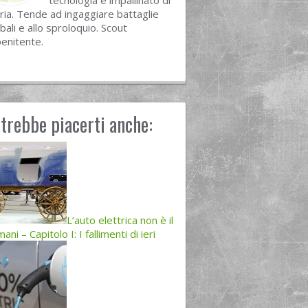
tecnologia e impallinato di
ria. Tende ad ingaggiare battaglie
bali e allo sproloquio. Scout
enitente.
trebbe piacerti anche:
L’auto elettrica non è il
ani – Capitolo I: I fallimenti di ieri