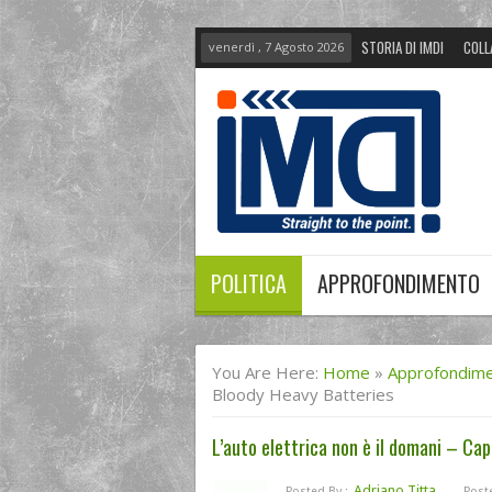
STORIA DI IMDI
COLL
venerdì , 7 Agosto 2026
POLITICA
APPROFONDIMENTO
You Are Here:
Home
»
Approfondim
Bloody Heavy Batteries
L’auto elettrica non è il domani – Capi
Adriano Titta
Posted By :
Post