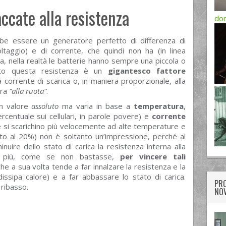
accate alla resistenza
dom
be essere un generatore perfetto di differenza di
taggio) e di corrente, che quindi non ha (in linea
ia, nella realtà le batterie hanno sempre una piccola o
atto questa resistenza è un
gigantesco fattore
la corrente di scarica o, in maniera proporzionale, alla
rra
“alla ruota”
.
un valore
assoluto
ma varia in base a
temperatura
,
ercentuale sui cellulari, in parole povere) e
corrente
ne si scarichino più velocemente ad alte temperature e
tto al 20%) non è soltanto un’impressione, perché al
nuire dello stato di carica la resistenza interna alla
n più, come se non bastasse,
per vincere tali
che a sua volta tende a far innalzare la resistenza e la
issipa calore) e a far abbassare lo stato di carica.
PRO
 ribasso.
NOV