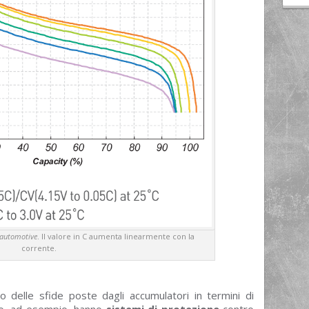
automotive
. Il valore in C aumenta linearmente con la
corrente.
 delle sfide poste dagli accumulatori in termini di
to, ad esempio, hanno
sistemi di protezione
contro