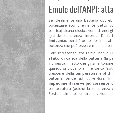
Emule dell’ANPI: att
Se idealmente una batteria dovreb
potenziale (comunemente detto vol
teorica) alcuna dissipazione di energ
grande resistenza interna. Di f
limitante
, perché pone dei limiti al
potenza che può essere messa a te
Tale resistenza, tra l’altro, non è 
stato di carica
della batteria (la p
richiesta
. Il fatto che gli smartpho
quando si trovano a fine carica (so
crescere della temperatura e al dimi
batteria tende ad
aumentare
. I
impedimenti serve più corrente
, 
temperatura (poiché la resistenza d
Sostanzialmente, un circolo vizioso al