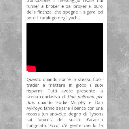
transazione: il messaggio risale dal
runner al broker e dal broker al duro
della finanza, che spegne il sigaro ed
apre il catalogo degli yacht.
Questo quando non è lo stesso floor
trader a mettere in gioco i suoi
risparmi. Tutti avete presente la
scena conclusiva di
Una poltrona per
due
, quando Eddie Murphy e Dan
Aykroyd fanno saltare il banco con una
mossa (un uno-due degno di Tyson)
sui futures del succo d’arancia
congelato. Ecco,
c’è gente che lo fa