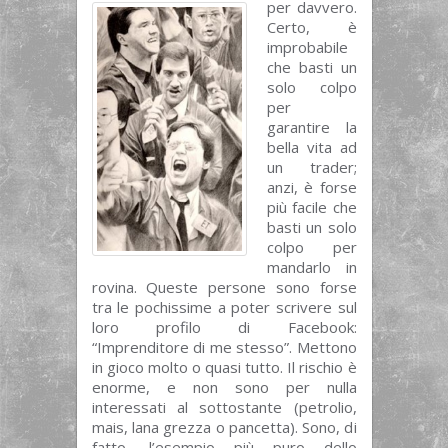
per davvero.
Certo, è
improbabile
che basti un
solo colpo
per
garantire la
bella vita ad
un trader;
anzi, è forse
più facile che
basti un solo
colpo per
mandarlo in
rovina. Queste persone sono forse
tra le pochissime a poter scrivere sul
loro profilo di Facebook:
“Imprenditore di me stesso”. Mettono
in gioco molto o quasi tutto. Il rischio è
enorme, e non sono per nulla
interessati al sottostante (petrolio,
mais, lana grezza o pancetta). Sono, di
fatto, l’esempio più puro dello