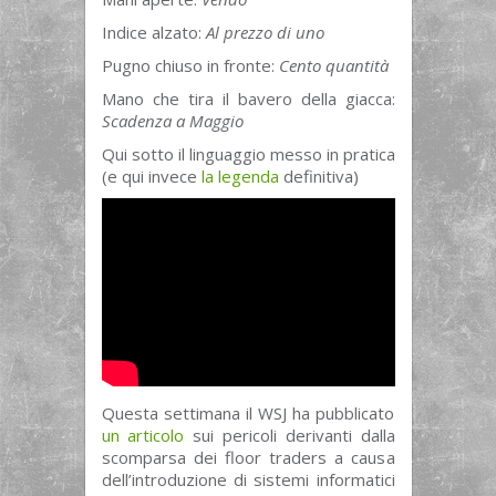
Indice alzato:
Al prezzo di uno
Pugno chiuso in fronte:
Cento quantità
Mano che tira il bavero della giacca:
Scadenza a Maggio
Qui sotto il linguaggio messo in pratica
(e qui invece
la legenda
definitiva)
Questa settimana il WSJ ha pubblicato
un articolo
sui pericoli derivanti dalla
scomparsa dei floor traders a causa
dell’introduzione di sistemi informatici