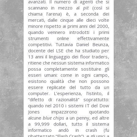
avanzati. Il numero di agenti che si
scannano in mezzo al
pit
(così si
chiama l’arena) è, a seconda dei
mercati, dalle cinque alle dieci volte
minore rispetto ai primi anni del 2000,
quando vennero introdotti i primi
strumenti online effettivamente
competitivi. Tuttavia Daniel Beunza,
docente del LSE che ha studiato per
13 anni il linguaggio dei floor traders,
ritiene che nessun sistema informatico
possa completamente sostituire gli
esseri umani: come in ogni campo,
esistono qualità che non possono
essere replicate del tutto da un
computer. L’esperienza, l’istinto, il
“difetto di razionalità” soprattutto:
quando nel 2010 i sistemi IT del Dow
Jones impazzirono quotando
alcune
blue chips
a un penny, ed altre
a 99,999 dollari, tutto il sistema
informatico andò in crash (fu
ribattezzato “Flash Crash”), e gli unici a