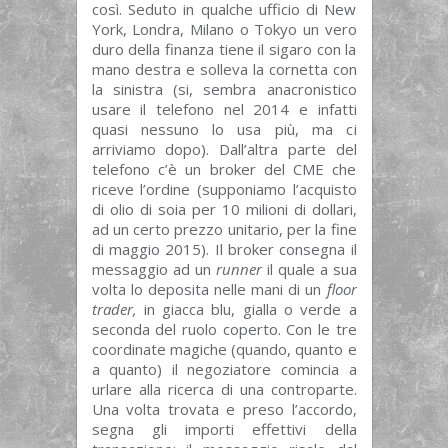
così. Seduto in qualche ufficio di New
York, Londra, Milano o Tokyo un vero
duro della finanza tiene il sigaro con la
mano destra e solleva la cornetta con
la sinistra (si, sembra anacronistico
usare il telefono nel 2014 e infatti
quasi nessuno lo usa più, ma ci
arriviamo dopo). Dall’altra parte del
telefono c’è un broker del CME che
riceve l’ordine (supponiamo l’acquisto
di olio di soia per 10 milioni di dollari,
ad un certo prezzo unitario, per la fine
di maggio 2015). Il broker consegna il
messaggio ad un
runner
il quale a sua
volta lo deposita nelle mani di un
floor
trader,
in giacca blu, gialla o verde a
seconda del ruolo coperto. Con le tre
coordinate magiche (quando, quanto e
a quanto) il negoziatore comincia a
urlare alla ricerca di una controparte.
Una volta trovata e preso l’accordo,
segna gli importi effettivi della