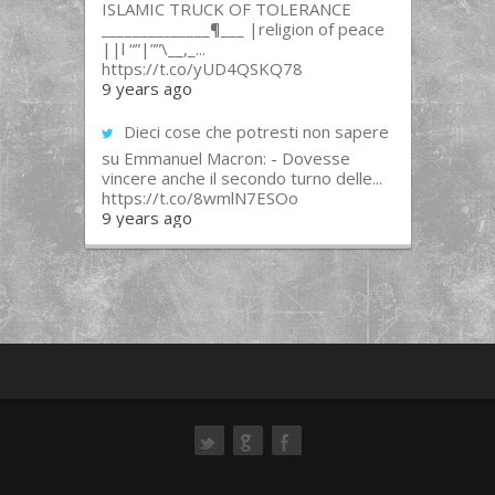
ISLAMIC TRUCK OF TOLERANCE
______________¶___ |religion of peace
||l “”|””\__,_...
https://t.co/yUD4QSKQ78
9 years ago
Dieci cose che potresti non sapere
su Emmanuel Macron: - Dovesse
vincere anche il secondo turno delle...
https://t.co/8wmlN7ESOo
9 years ago
ok