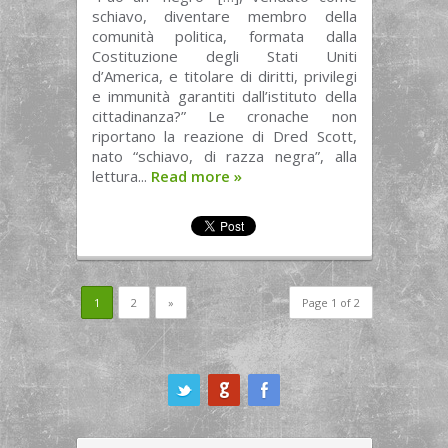
schiavo, diventare membro della
comunità politica, formata dalla
Costituzione degli Stati Uniti
d’America, e titolare di diritti, privilegi
e immunità garantiti dall’istituto della
cittadinanza?” Le cronache non
riportano la reazione di Dred Scott,
nato “schiavo, di razza negra”, alla
lettura...
Read more
»
1
2
»
Page 1 of 2
ook