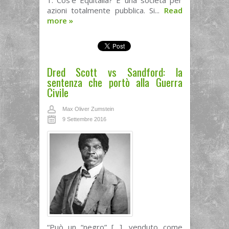
1. Cos’è Equitalia? È una società per
azioni totalmente pubblica. Si...
Read
more
»
Dred Scott vs Sandford: la
sentenza che portò alla Guerra
Civile
Max Oliver Zumstein
9 Settembre 2016
“Può un “negro” […], venduto come