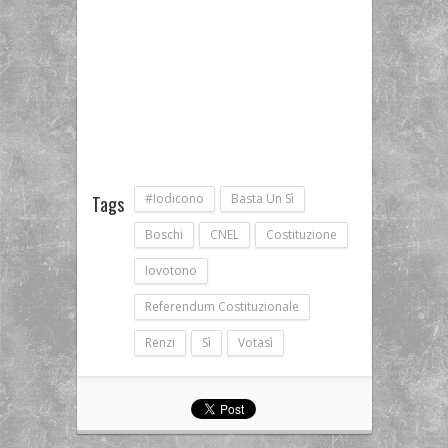
#iodicono
Basta Un Sì
Tags
Boschi
CNEL
Costituzione
Iovotono
Referendum Costituzionale
Renzi
Sì
Votasì