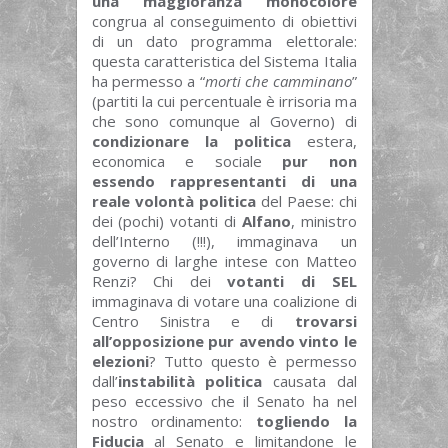
una maggioranza monocolore
congrua al conseguimento di obiettivi
di un dato programma elettorale:
questa caratteristica del Sistema Italia
ha permesso a “
morti che camminano
”
(partiti la cui percentuale è irrisoria ma
che sono comunque al Governo) di
condizionare la politica
estera,
economica e sociale
pur non
essendo rappresentanti di una
reale volontà politica
del Paese: chi
dei (pochi) votanti di
Alfano
, ministro
dell’Interno (!!!), immaginava un
governo di larghe intese con Matteo
Renzi? Chi dei
votanti di SEL
immaginava di votare una coalizione di
Centro Sinistra e di
trovarsi
all’opposizione pur avendo vinto le
elezioni
? Tutto questo è permesso
dall’
instabilità politica
causata dal
peso eccessivo che il Senato ha nel
nostro ordinamento:
togliendo la
Fiducia
al Senato e limitandone le