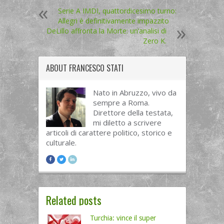
Serie A IMDI, quattordicesimo turno:
Allegri è definitivamente impazzito
DeLillo affronta la Morte: un’analisi di
Zero K.
ABOUT
FRANCESCO STATI
Nato in Abruzzo, vivo da
sempre a Roma.
Direttore della testata,
mi diletto a scrivere
articoli di carattere politico, storico e
culturale.
Related posts
Turchia: vince il super