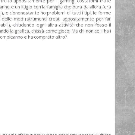
ruito appositamente per il gaming, costatomi tra le
nno e un litigio con la famiglia che dura da allora (era
), e ciononostante ho problemi di tutti i tipi, le forme
le delle mod (strumenti creati appositamente per far
bili), chiudendo ogni altra attività che non fosse il
 la grafica, chissà come gioco. Ma chi non ce li ha i
mo compleanno e ha comprato altro?