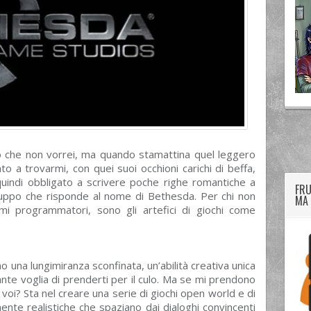
twitter
googleplus
facebook
 che non vorrei, ma quando stamattina quel leggero
to a trovarmi, con quei suoi occhioni carichi di beffa,
uindi obbligato a scrivere poche righe romantiche a
FRU
luppo che risponde al nome di Bethesda. Per chi non
MA 
mi programmatori, sono gli artefici di giochi come
una lungimiranza sconfinata, un’abilità creativa unica
nte voglia di prenderti per il culo. Ma se mi prendono
e voi? Sta nel creare una serie di giochi open world e di
mente realistiche che spaziano dai dialoghi convincenti