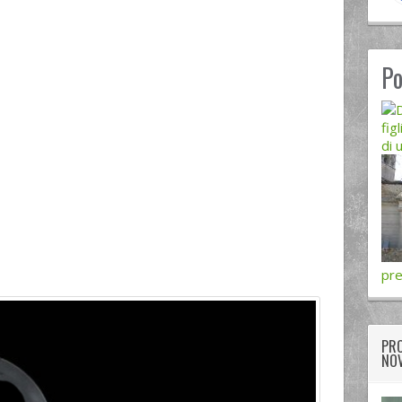
Po
figl
di 
pre
PRO
NOV