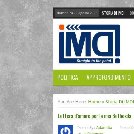
STORIA DI IMDI
CO
domenica , 9 Agosto 2026
POLITICA
APPROFONDIMENTO
You Are Here:
Home
»
Storia Di IMD
Lettera d’amore per la mia Bethesda
Adamska
Posted By :
Posted Da
1 Comment