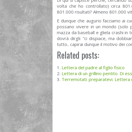
Di qui si capisce perché, cercando s
volta che ho controllato) circa 801
801.000 risultati? Almeno 801.000 vi
E dunque che augurio facciamo ai cucc
possano vivere in un mondo (solo 
mazza da baseball e gliela crashi in 
dovrà dirgli: “ci dispiace, ma dobbi
tutto.. capirai dunque il motivo dei co
Related posts:
Lettera del padre al figlio fisico
Lettera di un grillino pentito. Di ess
Terremotati: preparatevi. Lettera 