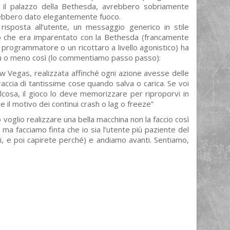
il palazzo della Bethesda, avrebbero sobriamente
avrebbero dato elegantemente fuoco.
risposta all’utente, un messaggio generico in stile
zio che era imparentato con la Bethesda (francamente
rogrammatore o un ricottaro a livello agonistico) ha
ù o meno così (lo commentiamo passo passo):
New Vegas, realizzata affinché ogni azione avesse delle
accia di tantissime cose quando salva o carica. Se voi
cosa, il gioco lo deve memorizzare per riproporvi in
e il motivo dei continui crash o lag o freeze”
voglio realizzare una bella macchina non la faccio così
 ma facciamo finta che io sia l’utente più paziente del
i, e poi capirete perché) e andiamo avanti. Sentiamo,