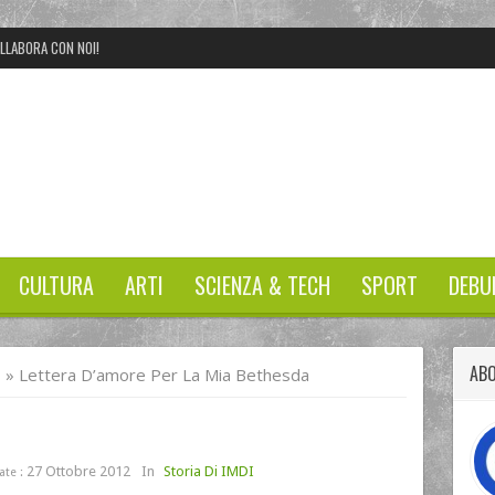
LLABORA CON NOI!
CULTURA
ARTI
SCIENZA & TECH
SPORT
DEBU
AB
I
»
Lettera D’amore Per La Mia Bethesda
27 Ottobre 2012
In
Storia Di IMDI
te :