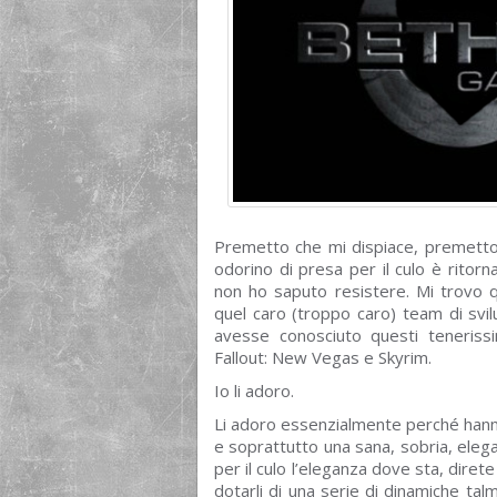
Premetto che mi dispiace, premetto
odorino di presa per il culo è ritorna
non ho saputo resistere. Mi trovo q
quel caro (troppo caro) team di svi
avesse conosciuto questi tenerissi
Fallout: New Vegas e Skyrim.
Io li adoro.
Li adoro essenzialmente perché hanno 
e soprattutto una sana, sobria, elega
per il culo l’eleganza dove sta, diret
dotarli di una serie di dinamiche tal