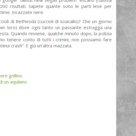
u google “fallout new vegas problem” escano (l’ultima
.000 risultati. Sapete quante sono le parti lese per
ttime. Incazzate nere.
ioli di Bethesda (cuccioli di sciacallo)? Che un giorno
per loro) dove ogni tanto un passante estragga una
testa. Quando rinviene, qualche minuto dopo, la polizia
amo tenere conto di tutti i crimini, non possiamo fare
ntinui crash”. E giù un’altra mazzata.
ere grillino.
di un aquilano