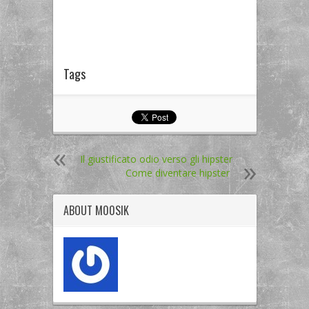
Tags
Il giustificato odio verso gli hipster
Come diventare hipster
ABOUT
M00SIK