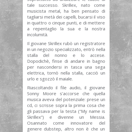
tale successo. Skrillex, nato come
musicista metal, ha ben pensato di
tagliarsi metà dei capelli, bucarsi il viso
in quattro o cinque punti, e di mettere
a repentaglio la sua e la nostra
incolumità.
Il giovane Skrillex rubò un registratore
in un negozio specializzato, entrò nella
stalla del nonno e lo accese.
Dopodichè, finse di andare in bagno
per nascondersi in tasca una sega
elettrica, tornò nella stalla, cacciò un
urlo e sgozzò il maiale.
Riascoltando il file audio, il giovane
Sonny Moore s’accorse che quella
musica aveva del potenziale: prese un
cd, ci scrisse sopra la prima cosa che
gli passava per la testa (“My name is
Skrillex”) e divenne un Messia.
Osannato come innovatore del
genere dubstep, altro non è che un