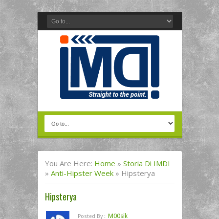
You Are Here:
Home
»
Storia Di IMDI
»
Anti-Hipster Week
»
Hipsterya
Hipsterya
M00sik
Posted By :