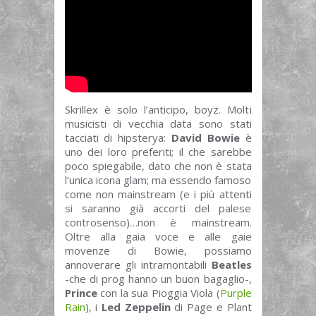
Skrillex è solo l’anticipo, boyz. Molti
musicisti di vecchia data sono stati
tacciati di hipsterya:
David Bowie
è
uno dei loro preferiti; il che sarebbe
poco spiegabile, dato che non è stata
l’unica icona glam; ma essendo famoso
come non mainstream (e i più attenti
si saranno già accorti del palese
controsenso)…non è mainstream.
Oltre alla gaia voce e alle gaie
movenze di Bowie, possiamo
annoverare gli intramontabili
Beatles
-che di prog hanno un buon bagaglio-,
Prince
con la sua Pioggia Viola (
Purple
Rain
), i
Led Zeppelin
di Page e Plant