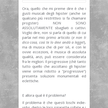
Ora, quello che mi preme dire è che i
gusti musicali degli hipster (anche se
qualcuno più restrittivo si fa chiamare
progster) NON SONO
ASSOLUTAMENTE sbagliati o cattivi.
Voglio dire, non si parla di quello di cui
parlai nel mio primo articolo (
e non ti
dico cosa, così te lo devi andà a legge!
),
ma di musica che di per sè, e con le
ovvie eccezioni, è musica di assoluta
qualità, anzi, può essere considerata
fra le migliori. Il progressive (chè tanto
tutto quello che ascoltano gli hipster
viene ormai ridotto a “progressive”)
presenta soluzioni monumentali ed
eclettiche.
E allora qual è il problema?
Il problema è che questi loschi indie-
vidui, dietro le loro sigarette rollate e i