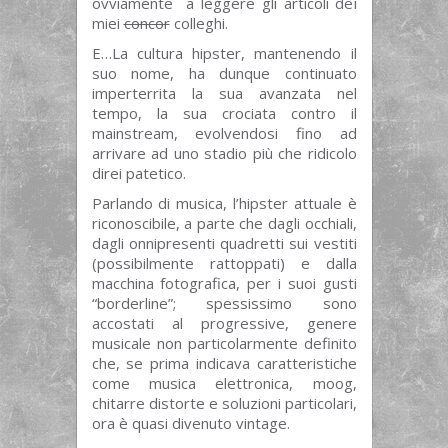
ovviamente a leggere gli articoli dei
miei
concor
colleghi.
E…La cultura hipster, mantenendo il
suo nome, ha dunque continuato
imperterrita la sua avanzata nel
tempo, la sua crociata contro il
mainstream, evolvendosi fino ad
arrivare ad uno stadio più che ridicolo
direi patetico.
Parlando di musica, l’hipster attuale è
riconoscibile, a parte che dagli occhiali,
dagli onnipresenti quadretti sui vestiti
(possibilmente rattoppati) e dalla
macchina fotografica, per i suoi gusti
“borderline”; spessissimo sono
accostati al progressive, genere
musicale non particolarmente definito
che, se prima indicava caratteristiche
come musica elettronica, moog,
chitarre distorte e soluzioni particolari,
ora è quasi divenuto vintage.