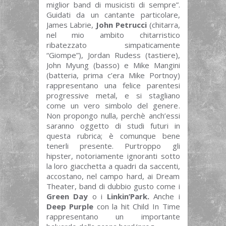
miglior band di musicisti di sempre”.
Guidati da un cantante particolare,
James Labrie,
John Petrucci
(chitarra,
nel mio ambito chitarristico
ribatezzato simpaticamente
“Giompe”), Jordan Rudess (tastiere),
John Myung (basso) e Mike Mangini
(batteria, prima c’era Mike Portnoy)
rappresentano una felice parentesi
progressive metal, e si stagliano
come un vero simbolo del genere.
Non propongo nulla, perchè anch’essi
saranno oggetto di studi futuri in
questa rubrica; è comunque bene
tenerli presente. Purtroppo gli
hipster, notoriamente ignoranti sotto
la loro giacchetta a quadri da saccenti,
accostano, nel campo hard, ai Dream
Theater, band di dubbio gusto come i
Green Day
o i
Linkin’Park.
Anche i
Deep Purple
con la hit Child In Time
rappresentano un importante