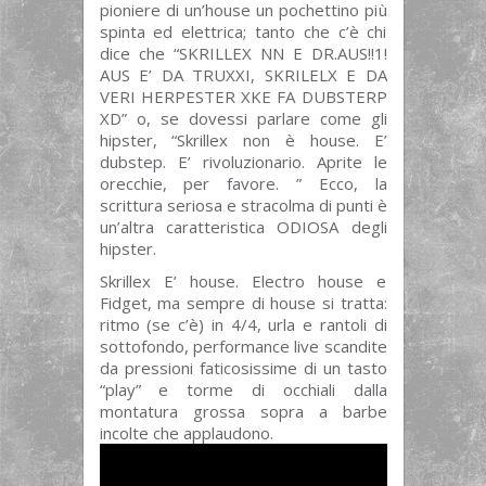
pioniere di un’house un pochettino più
spinta ed elettrica; tanto che c’è chi
dice che “SKRILLEX NN E DR.AUS!!1!
AUS E’ DA TRUXXI, SKRILELX E DA
VERI HERPESTER XKE FA DUBSTERP
XD” o, se dovessi parlare come gli
hipster, “Skrillex non è house. E’
dubstep. E’ rivoluzionario. Aprite le
orecchie, per favore. ” Ecco, la
scrittura seriosa e stracolma di punti è
un’altra caratteristica ODIOSA degli
hipster.
Skrillex E’ house. Electro house e
Fidget, ma sempre di house si tratta:
ritmo (se c’è) in 4/4, urla e rantoli di
sottofondo, performance live scandite
da pressioni faticosissime di un tasto
“play” e torme di occhiali dalla
montatura grossa sopra a barbe
incolte che applaudono.