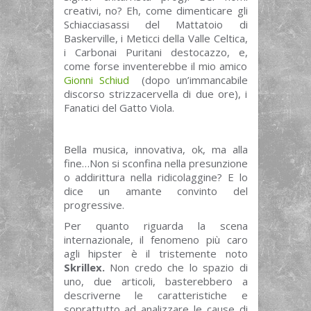
creativi, no? Eh, come dimenticare gli
Schiacciasassi del Mattatoio di
Baskerville, i Meticci della Valle Celtica,
i Carbonai Puritani destocazzo, e,
come forse inventerebbe il mio amico
Gionni Schiud
(dopo un’immancabile
discorso strizzacervella di due ore), i
Fanatici del Gatto Viola.
Bella musica, innovativa, ok, ma alla
fine…Non si sconfina nella presunzione
o addirittura nella ridicolaggine? E lo
dice un amante convinto del
progressive.
Per quanto riguarda la scena
internazionale, il fenomeno più caro
agli hipster è il tristemente noto
Skrillex.
Non credo che lo spazio di
uno, due articoli, basterebbero a
descriverne le caratteristiche e
soprattutto ad analizzare le cause di