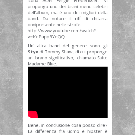
icona AOR Fergie Frederiksen. Vi
propongo uno dei brani meno celebri
dell’album, ma è uno dei migliori della
band. Da notare il riff di chitarra
onnipresente nelle strofe.
http://www.youtube.com/watch?
v=KePupp5YqQQ
Un’ altra band del genere sono gli
Styx
di Tommy Shaw, di cui propongo
un brano significativo, chiamato Suite
Madame Blue.
Bene, in conclusione cosa posso dire?
La differenza fra uomo e hipster è