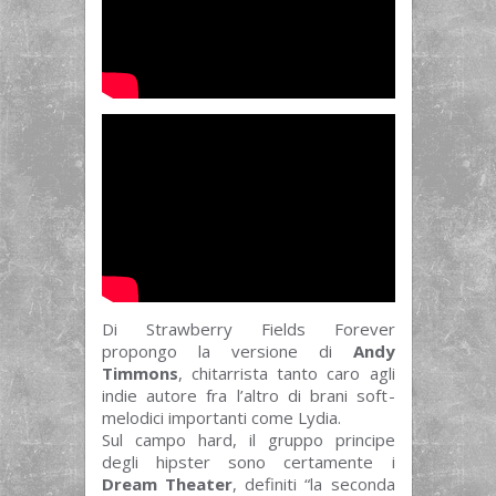
Di Strawberry Fields Forever
propongo la versione di
Andy
Timmons
, chitarrista tanto caro agli
indie autore fra l’altro di brani soft-
melodici importanti come Lydia.
Sul campo hard, il gruppo principe
degli hipster sono certamente i
Dream Theater
, definiti “la seconda