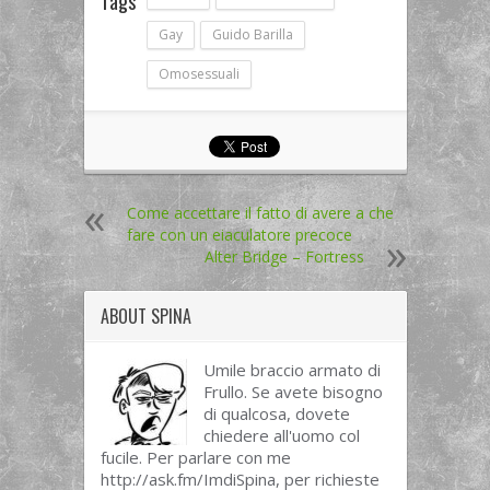
Tags
Gay
Guido Barilla
Omosessuali
Come accettare il fatto di avere a che
fare con un eiaculatore precoce
Alter Bridge – Fortress
ABOUT
SPINA
Umile braccio armato di
Frullo. Se avete bisogno
di qualcosa, dovete
chiedere all'uomo col
fucile. Per parlare con me
http://ask.fm/ImdiSpina, per richieste