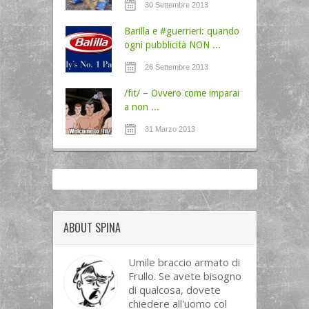
30 Settembre 2013
Barilla e #guerrieri: quando
ogni pubblicità NON ...
26 Settembre 2013
/fit/ – Ovvero come imparai
a non ...
31 Marzo 2013
ABOUT SPINA
Umile braccio armato di
Frullo. Se avete bisogno
di qualcosa, dovete
chiedere all'uomo col