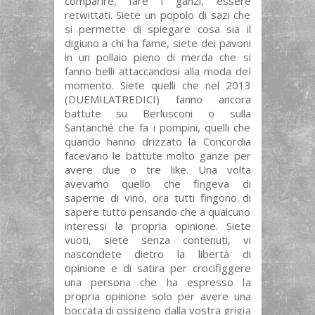
comparire, fare i ganzi, essere
retwittati. Siete un popolo di sazi che
si permette di spiegare cosa sia il
digiuno a chi ha fame, siete dei pavoni
in un pollaio pieno di merda che si
fanno belli attaccandosi alla moda del
momento. Siete quelli che nel 2013
(DUEMILATREDICI) fanno ancora
battute su Berlusconi o sulla
Santanché che fa i pompini, quelli che
quando hanno drizzato la Concordia
facevano le battute molto ganze per
avere due o tre like. Una volta
avevamo quello che fingeva di
saperne di vino, ora tutti fingono di
sapere tutto pensando che a qualcuno
interessi la propria opinione. Siete
vuoti, siete senza contenuti, vi
nascondete dietro la libertà di
opinione e di satira per crocifiggere
una persona che ha espresso la
propria opinione solo per avere una
boccata di ossigeno dalla vostra grigia