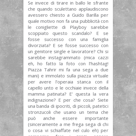
Se invece di tirare in ballo le sfrante
che quando sculettano applaudiscono
avessero chiesto a Guido Barilla per
quale motivo non fa una pubblicità con
le conigliette di Playboy sarebbe
scoppiato questo scandalo? E se
fosse successo con una famiglia
divorziata? E se fosse successo con
un genitore single e lavoratore? Chi si
sarebbe instagrammato (mica cazzi
eh, ho fatto la foto con l’hashtag!
Piazza Tahrir mi fa una sega a due
mani) e immolato sulla piazza virtuale
per avere l’operaia stanca con il
capello unto e le occhiaie invece della
mamma patinata? E’ questa la vera
indignazione? E per che cosa? Siete
una banda di ipocriti, di piccoli, patetici
stronzucoli che usano un tema che
può anche essere importante
(sinceramente a me frega sega di chi
o cosa vi schiaffate nel culo eh) per