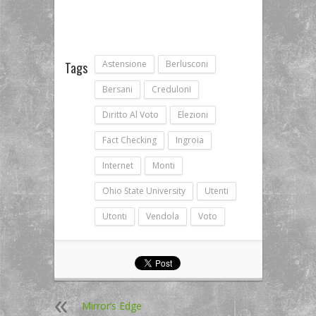
Astensione
Berlusconi
Tags
Bersani
Creduloni
Diritto Al Voto
Elezioni
Fact Checking
Ingroia
Internet
Monti
Ohio State University
Utenti
Utonti
Vendola
Voto
Mirror’s Edge