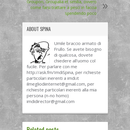
Groupon, Groupalia et similia, ovvero
come farsi trattare a pesci in faccia
spendendo poco
ABOUT
SPINA
Umile braccio armato di
Frullo. Se avete bisogno
di qualcosa, dovete
chiedere all'uomo col
fucile. Per parlare con me
http://ask.fm/ImdiSpina, per richieste
particolari inerenti a imdi.it
ilmegliodiinternet@gmail.com
, per
richieste particolari inerenti alla mia
persona (n-no homo)
imdidirector@gmail.com
Related posts