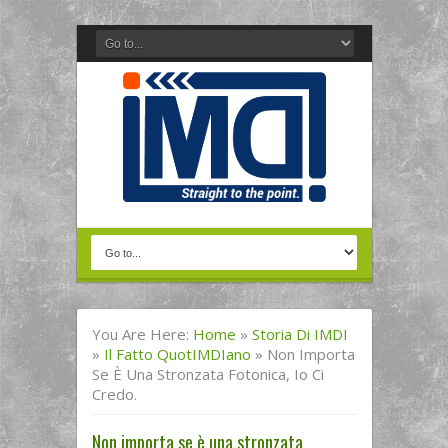
You Are Here:
Home
»
Storia Di IMDI
»
Il Fatto QuotIMDIano
»
Non Importa
Se È Una Stronzata Fotonica, Io Ci
Credo.
Non importa se è una stronzata