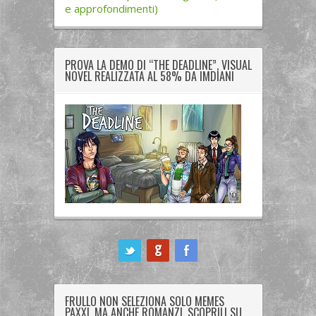
e approfondimenti)
PROVA LA DEMO DI “THE DEADLINE”, VISUAL
NOVEL REALIZZATA AL 58% DA IMDIANI
ook
FRULLO NON SELEZIONA SOLO MEMES
PAXXI, MA ANCHE ROMANZI. SCOPRILI SU