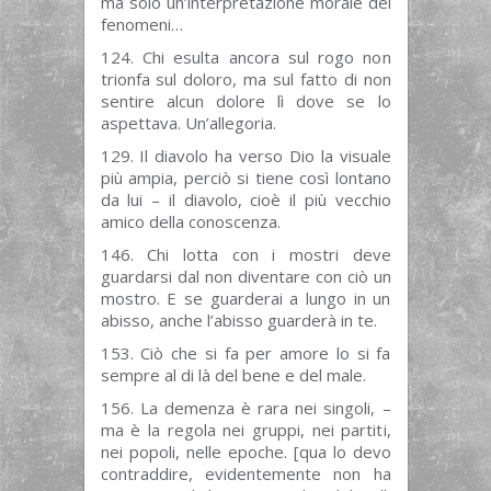
ma solo un’interpretazione morale dei
fenomeni…
124. Chi esulta ancora sul rogo non
trionfa sul doloro, ma sul fatto di non
sentire alcun dolore lì dove se lo
aspettava. Un’allegoria.
129. Il diavolo ha verso Dio la visuale
più ampia, perciò si tiene così lontano
da lui – il diavolo, cioè il più vecchio
amico della conoscenza.
146. Chi lotta con i mostri deve
guardarsi dal non diventare con ciò un
mostro. E se guarderai a lungo in un
abisso, anche l’abisso guarderà in te.
153. Ciò che si fa per amore lo si fa
sempre al di là del bene e del male.
156. La demenza è rara nei singoli, –
ma è la regola nei gruppi, nei partiti,
nei popoli, nelle epoche. [qua lo devo
contraddire, evidentemente non ha