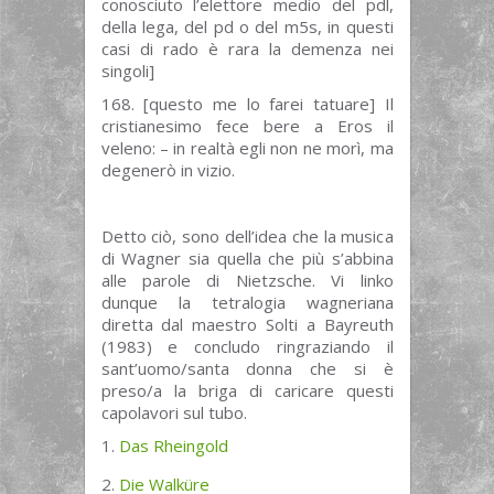
conosciuto l’elettore medio del pdl,
della lega, del pd o del m5s, in questi
casi di rado è rara la demenza nei
singoli]
168. [questo me lo farei tatuare] Il
cristianesimo fece bere a Eros il
veleno: – in realtà egli non ne morì, ma
degenerò in vizio.
Detto ciò, sono dell’idea che la musica
di Wagner sia quella che più s’abbina
alle parole di Nietzsche. Vi linko
dunque la tetralogia wagneriana
diretta dal maestro Solti a Bayreuth
(1983) e concludo ringraziando il
sant’uomo/santa donna che si è
preso/a la briga di caricare questi
capolavori sul tubo.
1.
Das Rheingold
2.
Die Walküre