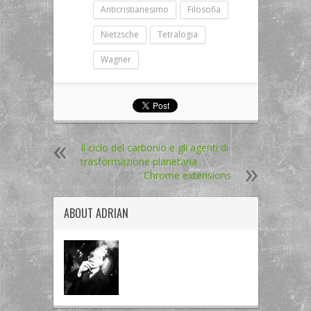
Anticristianesimo
Filosofia
Nietzsche
Tetralogia
Wagner
Il ciclo del carbonio e gli agenti di
trasformazione planetaria
Chrome extensions
ABOUT
ADRIAN