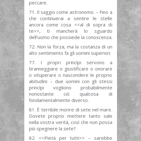
peccare.
71. Il saggio come astronomo. – Fino a
che continuerai a sentire le stelle
ancora come cosa <<al di sopra di
te>>, ti mancherà lo sguardo
dell’uomo che possiede la conoscenza.
72. Non la forza, ma la costanza di un
alto sentimento fa gli uomini superiori.
77. I propri princìpi servono a
tiranneggiare o giustificare o onorare
o vituperare o nascondere le proprio
abitudini: – due uomini con gli stessi
princìpi vogliono probabilmente
nonostante ciò qualcosa di
fondamentalmente diverso.
81. È terribile morire di sete nel mare.
Dovete proprio mettere tanto sale
nella vostra verità, così che non possa
più spegnere la sete?
82. <<Pietà per tutti>> – sarebbe