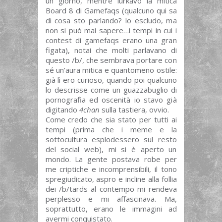
un giorno, mentre lurkavo la mitica
Board 8 di Gamefaqs (qualcuno qui sa
di cosa sto parlando? lo escludo, ma
non si può mai sapere…i tempi in cui i
contest di gamefaqs erano una gran
figata), notai che molti parlavano di
questo /b/, che sembrava portare con
sé un’aura mitica e quantomeno ostile:
già lì ero curioso, quando poi qualcuno
lo descrisse come un guazzabuglio di
pornografia ed oscenità io stavo già
digitando
4chan
sulla tastiera, ovvio.
Come credo che sia stato per tutti ai
tempi (prima che i meme e la
sottocultura esplodessero sul resto
del social web), mi si è aperto un
mondo. La gente postava robe per
me criptiche e incomprensibili, il tono
spregiudicato, aspro e incline alla follia
dei /b/tards al contempo mi rendeva
perplesso e mi affascinava. Ma,
soprattutto, erano le immagini ad
avermi conquistato.