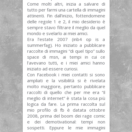
Come molti altri, inizia a salvare di
tutto per farmi una cartella di immagini
attinenti. Fin dall’inizio, fottendomene
delle regole 1 e 2, il mio desiderio è
sempre stavo filtrare il meglio da quel
mondo e svelarlo ai miei amici.
Era l’estate 2007 (inb4 op is a
summerfag). Ho iniziato a pubblicare
raccolte di immagini “di quel tipo” sullo
space di msn, ai tempi in cui ce
l’avevano tutti, e i miei amici hanno
iniziato ad essere curiosi.
Con Facebook i miei contatti si sono
ampliati e la visibilità si è rivelata
molto maggiore, pertanto pubblicare
raccolti di quello che per me era “il
meglio di internet” è stata la cosa più
logica da fare. La prima raccolta sul
mio profilo di fb è datata ottobre
2008, prima del boom dei rage comic
e dei demotivational: tempi non
sospetti. Eppure le mie immagini