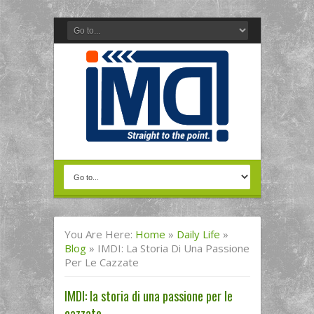
You Are Here:
Home
»
Daily Life
»
Blog
»
IMDI: La Storia Di Una Passione
Per Le Cazzate
IMDI: la storia di una passione per le
cazzate