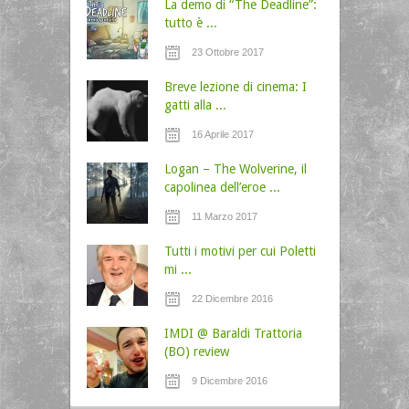
La demo di “The Deadline”:
tutto è ...
23 Ottobre 2017
Breve lezione di cinema: I
gatti alla ...
16 Aprile 2017
Logan – The Wolverine, il
capolinea dell’eroe ...
11 Marzo 2017
Tutti i motivi per cui Poletti
mi ...
22 Dicembre 2016
IMDI @ Baraldi Trattoria
(BO) review
9 Dicembre 2016