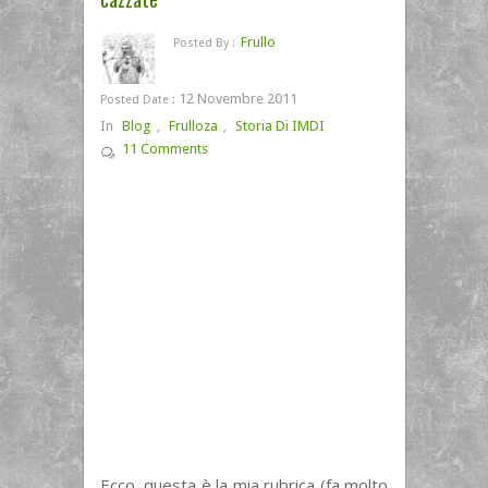
Frullo
Posted By :
12 Novembre 2011
Posted Date :
In
Blog
,
Frulloza
,
Storia Di IMDI
11 Comments
Ecco, questa è la mia rubrica (fa molto