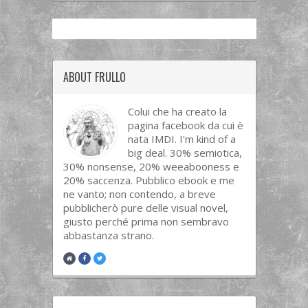
ABOUT FRULLO
Colui che ha creato la
pagina facebook da cui è
nata IMDI. I'm kind of a
big deal. 30% semiotica,
30% nonsense, 20% weeabooness e
20% saccenza. Pubblico ebook e me
ne vanto; non contendo, a breve
pubblicherò pure delle visual novel,
giusto perché prima non sembravo
abbastanza strano.