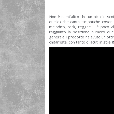
Non è nient’altro che un piccolo scoi
quello) che canta simpatiche cover d
melodico, rock, reggae. C’è poco a
raggiunto la posizione numero due n
generale il prodotto ha avuto un ottim
chitarrista, con tanto di acuti in stile
R