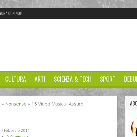
BORA CON NOI!
CULTURA
ARTI
SCIENZA & TECH
SPORT
DEBU
AB
I
»
Nonsense
»
15 Video Musicali Assurdi
7 Febbraio 2014
3 Comments