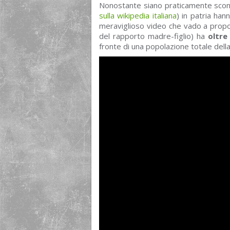
Nonostante siano praticamente scono
sulla wikipedia italiana
) in patria ha
meraviglioso video che vado a propor
del rapporto madre-figlio) ha
oltre 
fronte di una popolazione totale dell