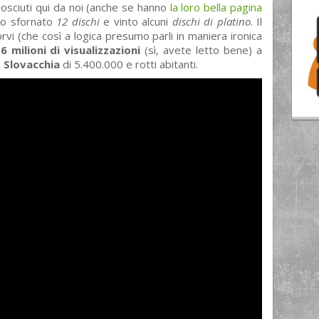
sciuti qui da noi (anche se hanno
la loro bella pagina
nno sfornato
12 dischi
e vinto alcuni
dischi di platino
. Il
vi (che così a logica presumo parli in maniera ironica
6 milioni di visualizzazioni
(sì, avete letto bene) a
a
Slovacchia
di 5.400.000 e rotti abitanti.