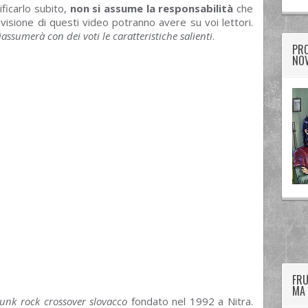
ificarlo subito,
non si assume la responsabilità
che
 visione di questi video potranno avere su voi lettori.
ssumerà con dei voti le caratteristiche salienti
.
PRO
NOV
twitter
googleplus
facebook
FRU
MA 
unk rock crossover slovacco
fondato nel 1992 a Nitra.