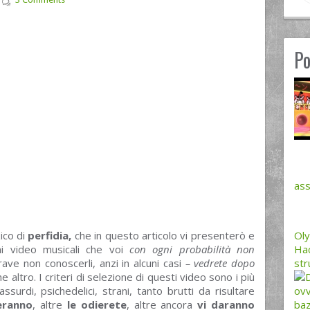
Po
ass
ico di
perfidia,
che in questo articolo vi presenterò e
Oly
ni video musicali che voi
con ogni probabilità non
Hac
ave non conoscerli, anzi in alcuni casi
– vedrete dopo
str
 altro. I criteri di selezione di questi video sono i più
ssurdi, psichedelici, strani, tanto brutti da risultare
ovv
eranno
, altre
le odierete
, altre ancora
vi daranno
baz