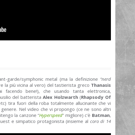
ant-garde/symphonic metal (ma la definizione
“nerd
la più vicina al vero) del tastierista greco
Thanasis
i facendo bene!), che usando tanta elettronica,
ausilio del batterista
Alex Holzwarth
(
Rhapsody Of
etc) tira fuori della roba totalmente allucinante che vi
 genere. Nel video che vi propongo (ce ne sono altri
itengo la canzone “
Hyperspeed
” migliore) c’è
Batman
,
 guest e simpatico protagonista (insieme al
coro di 14