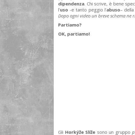
dipendenza
. Chi scrive, è bene spec
l’
uso
-e tanto peggio l’
abuso
– della
Dopo ogni video un breve schema ne ria
Partiamo?
OK, partiamo!
Gli
Horkýže Slíže
sono un gruppo
p