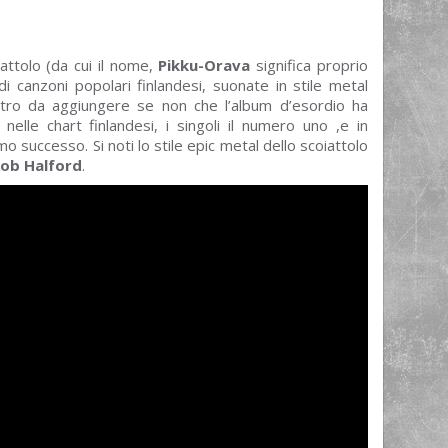
attolo (da cui il nome,
Pikku-Orava
significa proprio
i canzoni popolari finlandesi, suonate in stile metal
ltro da aggiungere se non che l’album d’esordio ha
elle chart finlandesi, i singoli il numero uno ,e in
o successo. Si noti lo stile epic metal dello scoiattolo
ob Halford
.