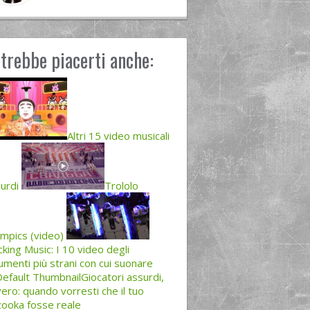
trebbe piacerti anche:
Altri 15 video musicali
urdi
Trololo
mpics (video)
king Music: I 10 video degli
umenti più strani con cui suonare
Giocatori assurdi,
ero: quando vorresti che il tuo
ooka fosse reale