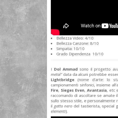
Bellezza Video: 4/10
Bellezza Canzone: 8/10
Simpatia: 10/10
Grado Dipendenza 10/10
I
Dol Ammad
sono il progetto av
metal”
data da alcuni potrebbe essere 
Lightbridge
(nome d’arte: lo sta
campionamenti sinfonici, insieme all’
Fire
,
Sieges Even
,
Avantasia
, etc 
raccomando di ascoltare se amate il
sullo stesso stile, e personalmente r
il
gatto nero
del tastierista, special
elementi
).