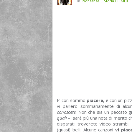
In
Nonsense
,
Storia Di IMDI
E’ con sommo
piacere,
e con un pizz
vi parlerò sommariamente di alcu
conoscete
. Non che sia un peccato gr
quali –
sarà più una nota di merito che
disparati: troverete video strambi, a
(quasi) belli. Alcune canzoni
vi piac