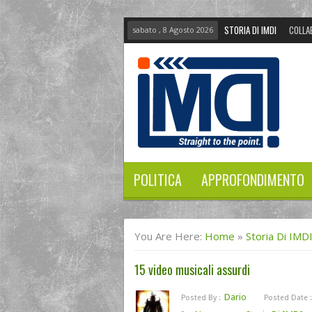
STORIA DI IMDI
COLLA
sabato , 8 Agosto 2026
POLITICA
APPROFONDIMENTO
You Are Here:
Home
»
Storia Di IMD
15 video musicali assurdi
Dario
Posted By :
Posted Date :