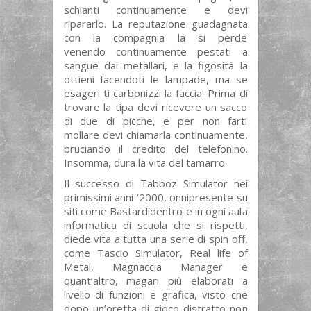
schianti continuamente e devi
ripararlo. La reputazione guadagnata
con la compagnia la si perde
venendo continuamente pestati a
sangue dai metallari, e la figosità la
ottieni facendoti le lampade, ma se
esageri ti carbonizzi la faccia. Prima di
trovare la tipa devi ricevere un sacco
di due di picche, e per non farti
mollare devi chiamarla continuamente,
bruciando il credito del telefonino.
Insomma, dura la vita del tamarro.
Il successo di Tabboz Simulator nei
primissimi anni ‘2000, onnipresente su
siti come Bastardidentro e in ogni aula
informatica di scuola che si rispetti,
diede vita a tutta una serie di spin off,
come Tascio Simulator, Real life of
Metal, Magnaccia Manager e
quant’altro, magari più elaborati a
livello di funzioni e grafica, visto che
dopo un’oretta di gioco distratto non