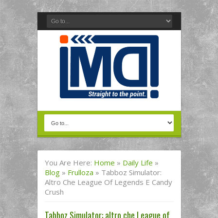
You Are Here:
Home
»
Daily Life
»
Blog
»
Frulloza
»
Tabboz Simulator:
Altro Che League Of Legends E Candy
Crush
Tabboz Simulator: altro che League of