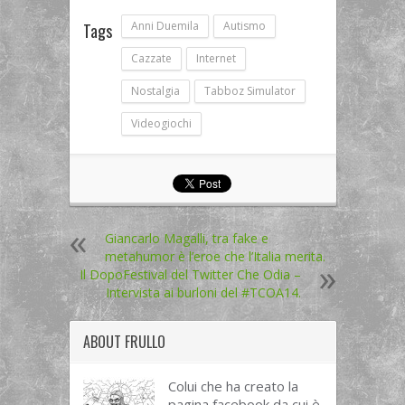
Anni Duemila
Autismo
Tags
Cazzate
Internet
Nostalgia
Tabboz Simulator
Videogiochi
Giancarlo Magalli, tra fake e
metahumor è l’eroe che l’Italia merita.
Il DopoFestival del Twitter Che Odia –
Intervista ai burloni del #TCOA14.
ABOUT
FRULLO
Colui che ha creato la
pagina facebook da cui è