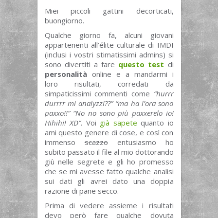
Miei piccoli gattini decorticati,
buongiorno.
Qualche giorno fa, alcuni giovani
appartenenti all’élite culturale di IMDI
(inclusi i vostri stimatissimi admins) si
sono divertiti a fare
questo test
di
personalità
online e a mandarmi i
loro risultati, corredati da
simpaticissimi commenti come
“hurrr
durrrr mi analyzzi??” “ma ha l’ora sono
paxxo!!” “No no sono più paxxerelo io!
Hihihi! XD”
. Voi
già sapete
quanto io
ami questo genere di cose, e così con
immenso
scazzo
entusiasmo ho
subito passato il file al mio dottorando
giù nelle segrete e gli ho promesso
che se mi avesse fatto qualche analisi
sui dati gli avrei dato una doppia
razione di pane secco.
Prima di vedere assieme i risultati
devo però fare qualche dovuta