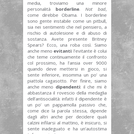
media, troviamo una minore
personalità
borderline
.
Not bad
,
come direbbe Obama. I borderline
sono gente instabile come un pitbull,
sia nei sentimenti che nel pensiero, a
rischio di autolesione e di abuso di
sostanza. Avete presente Britney
Spears? Ecco, una roba così. Siamo
anche meno
evitanti
: l’evitante è colui
che teme continuamente il confronto
col prossimo, ha l’ansia over 9000
quando deve mettersi in gioco, si
sente inferiore, insomma un po’ una
piattola cagasotto. Per finire, siamo
anche meno
dipendenti
: il che mi è
abbastanza il rovescio della medaglia
dell’antisocialità: infatti il dipendente è
un po’ un pappamolla passivo che,
come dice la parola stessa, dipende
dagli altri anche per decidere quali
calzini infilarsi al mattino, è insicuro, si
sente inadeguato e ha un’autostima