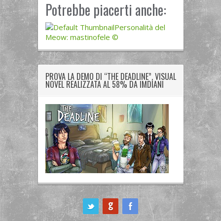
Potrebbe piacerti anche:
Personalità del
Meow: mastinofele ©
PROVA LA DEMO DI “THE DEADLINE”, VISUAL
NOVEL REALIZZATA AL 58% DA IMDIANI
ook