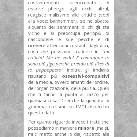
costantemente preoccupato di
essere pheego agli occhi altrui,
reagisce malissimo alle critiche (vedi
alla voce: banhammer), se ne sbatte
alquanto dei sentimenti di chi gli sta
vicino e si preoccupa perlopiù di
nascondere le sue pecche e di
ricevere attenzioni costanti dagli altri,
cosa che possiamo tradurre in:
“mi
critichi? Me ne vado! E comunque io
sono più figo perché prendo più likes di
te, pappappero”
! Inoltre, gli Imdians
risultano più
ossessivi-compulsivi
della media, ovvero amanti dell’ordine,
dell’organizzazione, della pulizia. Quelli
che ti fanno la punta al cazzo per
qualsiasi cosa. Direi che la quantità di
grammar nazismo su IMDI rispecchia
questo dato.
Per quanto riguarda invece i tratti che
possediamo in maniera
minore
(ma sì,
mi ci metto anche io dai) rispetto alla