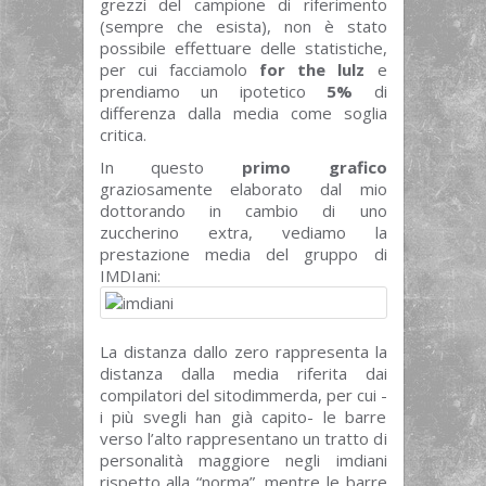
grezzi del campione di riferimento
(sempre che esista), non è stato
possibile effettuare delle statistiche,
per cui facciamolo
for the lulz
e
prendiamo un ipotetico
5%
di
differenza dalla media come soglia
critica.
In questo
primo grafico
graziosamente elaborato dal mio
dottorando in cambio di uno
zuccherino extra, vediamo la
prestazione media del gruppo di
IMDIani:
La distanza dallo zero rappresenta la
distanza dalla media riferita dai
compilatori del sitodimmerda, per cui -
i più svegli han già capito- le barre
verso l’alto rappresentano un tratto di
personalità maggiore negli imdiani
rispetto alla “norma”, mentre le barre