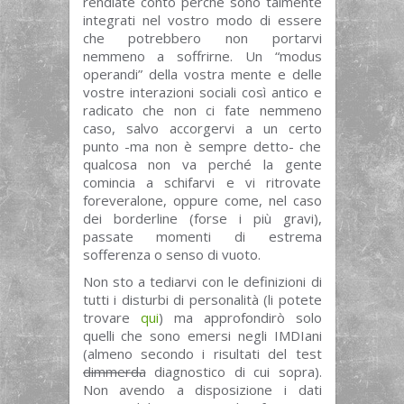
rendiate conto perché sono talmente
integrati nel vostro modo di essere
che potrebbero non portarvi
nemmeno a soffrirne. Un “modus
operandi” della vostra mente e delle
vostre interazioni sociali così antico e
radicato che non ci fate nemmeno
caso, salvo accorgervi a un certo
punto -ma non è sempre detto- che
qualcosa non va perché la gente
comincia a schifarvi e vi ritrovate
foreveralone, oppure come, nel caso
dei borderline (forse i più gravi),
passate momenti di estrema
sofferenza o senso di vuoto.
Non sto a tediarvi con le definizioni di
tutti i disturbi di personalità (li potete
trovare
qui
) ma approfondirò solo
quelli che sono emersi negli IMDIani
(almeno secondo i risultati del test
dimmerda
diagnostico di cui sopra).
Non avendo a disposizione i dati