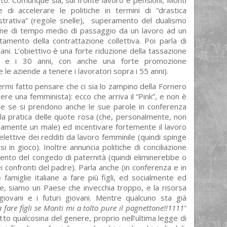
o. Comunque sia, sul fronte lavoro e pensioni, Monti
 di accelerare le politiche in termini di “drastica
strativa” (regole snelle), superamento del dualismo
zione di tempo medio di passaggio da un lavoro ad un
mento della contrattazione collettiva. Poi parla di
iani. L’obiettivo è una forte riduzione della tassazione
8 e i 30 anni, con anche una forte promozione
 le aziende a tenere i lavoratori sopra i 55 anni).
ermi fatto pensare che ci sia lo zampino della Fornero
e una femminista): ecco che arriva il “Pink”, e non è
te se si prendono anche le sue parole in conferenza
la pratica delle quote rosa (che, personalmente, non
amente un male) ed incentivare fortemente il lavoro
lettive dei redditi da lavoro femminile (quindi spinge
in gioco). Inoltre annuncia politiche di conciliazione
mento del congedo di paternità (quindi eliminerebbe o
 confronti del padre). Parla anche (in conferenza e in
le famiglie italiane a fare più figli, ed socialmente ed
, siamo un Paese che invecchia troppo, e la risorsa
iovani e i futuri giovani. Mentre qualcuno sta già
 fare figli se Monti mi a tolto pure il pagnettone!!1111”
tto qualcosina del genere, proprio nell’ultima legge di