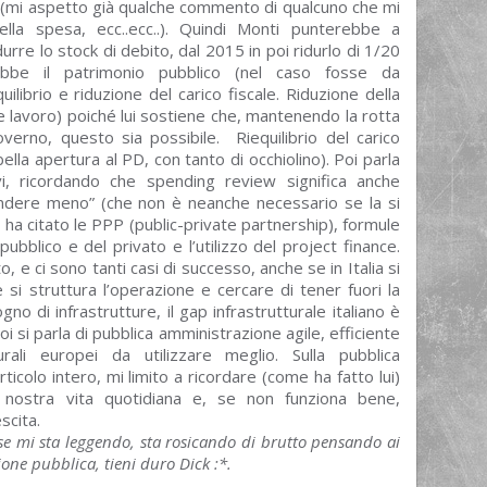
figli (mi aspetto già qualche commento di qualcuno che mi
 della spesa, ecc..ecc..). Quindi Monti punterebbe a
durre lo stock di debito, dal 2015 in poi ridurlo di 1/20
erebbe il patrimonio pubblico (nel caso fosse da
quilibrio e riduzione del carico fiscale. Riduzione della
 lavoro) poiché lui sostiene che, mantenendo la rotta
verno, questo sia possibile. Riequilibrio del carico
lla apertura al PD, con tanto di occhiolino). Poi parla
vi, ricordando che spending review significa anche
ndere meno” (che non è neanche necessario se la si
 ha citato le PPP (public-private partnership), formule
blico e del privato e l’utilizzo del project finance.
 e ci sono tanti casi di successo, anche se in Italia si
i struttura l’operazione e cercare di tener fuori la
o di infrastrutture, il gap infrastrutturale italiano è
oi si parla di pubblica amministrazione agile, efficiente
ali europei da utilizzare meglio. Sulla pubblica
icolo intero, mi limito a ricordare (come ha fatto lui)
 nostra vita quotidiana e, se non funziona bene,
scita.
se mi sta leggendo, sta rosicando di brutto pensando ai
one pubblica, tieni duro Dick :*.