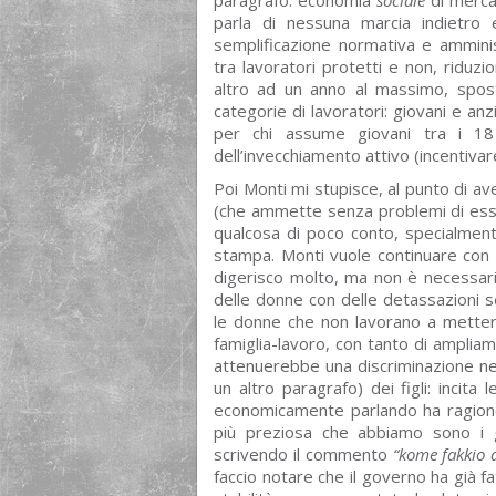
paragrafo: economia
sociale
di mercat
parla di nessuna marcia indietro e
semplificazione normativa e ammini
tra lavoratori protetti e non, ridu
altro ad un anno al massimo, sposta
categorie di lavoratori: giovani e anz
per chi assume giovani tra i 1
dell’invecchiamento attivo (incentivare
Poi Monti mi stupisce, al punto di av
(che ammette senza problemi di esser
qualcosa di poco conto, specialmen
stampa. Monti vuole continuare con 
digerisco molto, ma non è necessari
delle donne con delle detassazioni se
le donne che non lavorano a mettersi 
famiglia-lavoro, con tanto di amplia
attenuerebbe una discriminazione nei
un altro paragrafo) dei figli: incita 
economicamente parlando ha ragione
più preziosa che abbiamo sono i g
scrivendo il commento
“kome fakkio a
faccio notare che il governo ha già fa