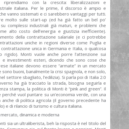
 riprendiamo con la crescita: liberalizzazioni e
ustriale italiana. Per le prime, il discorso è ampio e
che vanno sistemati e ci sarebbero vantaggi per tutti.
e molto sulle start-up (ed ha già fatto un bel po’
u complessi industriali già maturi, e problemi che
e alto costo dell’energia e giustizia inefficiente).
mento della contrattazione salariale (e ci potrebbe
trattazioni uniche in regioni diverse come Puglia e
ntrattazione unica in Germania e Italia, o qualcosa
 rigido). Monti vuole anche porre l’attenzione sui
se e investimenti esteri, dicendo che sono cose che
prese italiane devono essere “armate” in un mercato
se sono buoni, banalmente la crisi spagnola, e non solo,
l settore sbagliato, l’edilizia). Si parla poi di Italia 2.0
overno ha già tracciato la strada, bisogna seguirla e
nza stampa, la politica di Monti è “pink and green”. Il
en è perché vuol puntare su un’economia verde, con una
a anche di politica agricola (il governo precedente ha
) e di rilancio di turismo e cultura italiana.
i mercato, dinamica e moderna
 sia un ultraliberista, beh la risposta è nel titolo del