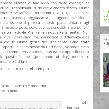
onferenza stampa di fine anno con tanto coraggio da
 individui responsabili di ciò che è andato storto l’ultimo
mi
edente. Schiaffoni a Berlusconi, PDL, PD, CGIL e altro
Edi
lora qualcuno appoggiasse la sua agenda, a “salire in
ape
 una lezione di politica ai nostri parlamentari e agli
ani è rimasto poco: sono così qualunquisti e altristi (cit.)
nza tra l’attuale Premier e i nostri Parlamentari. Non
, viva il pluralismo, ma non notare la differenza è da
PRO
a che le ultime gesta del Presidente siano state
NOV
e. Aperte le scommesse su Berlusconi, secondo me si
di meno come pensano molti, non date troppo fiducia ai
erò queste “stime” (per modo di dire) mentre ci
entano più chiare.
 di quattro capitoli principali:
mercato, dinamica e moderna;
portamenti.
twitter
googleplus
facebook
Italia,
Europa
a alle prossime elezioni, uno statista guarda