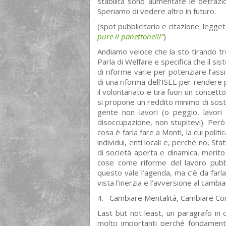
stabilità sono aumentate le detrazion
Speriamo di vedere altro in futuro.
(spot pubblicitario e citazione: legget
pure il panettone!!!”
)
Andiamo veloce che la sto tirando tr
Parla di Welfare e specifica che il si
di riforme varie per potenziare l’assi
di una riforma dell’ISEE per rendere 
il volontariato e tira fuori un concett
si propone un reddito minimo di sos
gente non lavori (o peggio, lavori
disoccupazione, non stupitevi). Però
cosa è farla fare a Monti, la cui poli
individui, enti locali e, perché no, S
di società aperta e dinamica, merito
cose come riforme del lavoro pubbl
questo vale l’agenda, ma c’è da farla 
vista l’inerzia e l’avversione al cambia
4. Cambiare Mentalità, Cambiare C
Last but not least, un paragrafo in 
molto importanti perché fondamento 