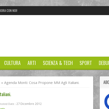
BORA CON NOI!
CULTURA
ARTI
SCIENZA & TECH
SPORT
DEBU
AB
I
»
Agenda Monti: Cosa Propone MM Agli Italiani.
aliani.
27 Dicembre 2012
Posted Date :
nts