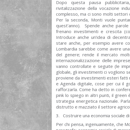
Dopo questa pausa pubblicitaria,
rivitalizzazione della vocazione ind
complesso, ma ci sono molti settori 
Per la seconda, Monti vuole puntar
quest’anno). Spende anche parole s
frenano investimenti e crescita (com
Introduce anche un’idea di decentra
stare anche, per esempio avere con
Lombardia sarebbe come avere una co
del genere; rende il mercato molto
internazionalizzazione delle impre
vanno controllate e seguite (le im
globale, gli investimenti ci vogliono 
proviene da investimenti esteri fatti ne
e Agenda digitale, cose per cui il g
rafforzarla. Come ha detto in confere
pink lo spiego in altri punti, il gre
strategia energetica nazionale. Parl
distrutto e mazziato il settore agricolo
3. Costruire una economia sociale d
Per chi pensa, ingenuamente, che Monti