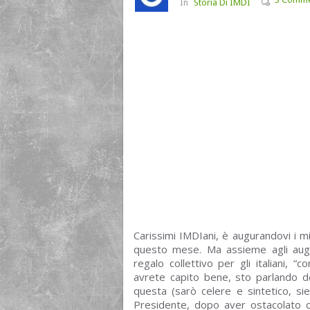
In
Storia Di IMDI
Carissimi IMDIani, è augurandovi i mig
questo mese. Ma assieme agli augu
regalo collettivo per gli italiani, 
avrete capito bene, sto parlando d
questa (sarò celere e sintetico, sie
Presidente, dopo aver ostacolato co