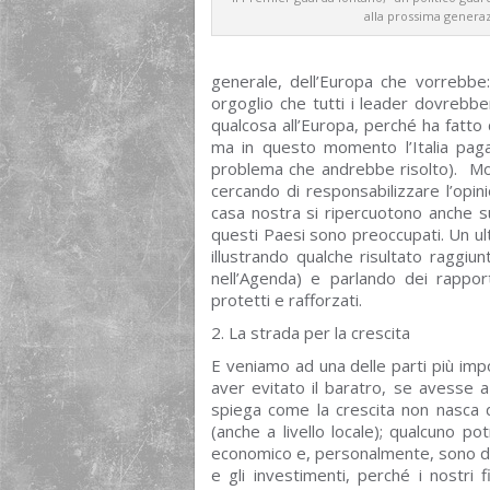
alla prossima generaz
generale, dell’Europa che vorrebbe:
orgoglio che tutti i leader dovrebber
qualcosa all’Europa, perché ha fatto 
ma in questo momento l’Italia pag
problema che andrebbe risolto). Monti
cercando di responsabilizzare l’opin
casa nostra si ripercuotono anche su
questi Paesi sono preoccupati. Un ult
illustrando qualche risultato raggiu
nell’Agenda) e parlando dei rapport
protetti e rafforzati.
2. La strada per la crescita
E veniamo ad una delle parti più imp
aver evitato il baratro, se avesse a
spiega come la crescita non nasca 
(anche a livello locale); qualcuno p
economico e, personalmente, sono d’ac
e gli investimenti, perché i nostri 