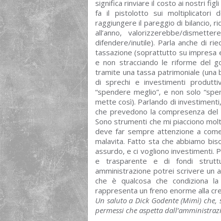
significa rinviare il costo ai nostri 
fa il pistolotto sui moltiplicatori
raggiungere il pareggio di bilancio, ri
all’anno, valorizzerebbe/dismett
difendere/inutile). Parla anche di rie
tassazione (soprattutto su impresa e
e non stracciando le riforme del go
tramite una tassa patrimoniale (una be
di sprechi e investimenti produtti
“spendere meglio”, e non solo “spe
mette così). Parlando di investimenti,
che prevedono la compresenza del pub
Sono strumenti che mi piacciono molto,
deve far sempre attenzione a come s
malavita. Fatto sta che abbiamo bisogn
assurdo, e ci vogliono investimenti. P
e trasparente e di fondi struttur
amministrazione potrei scrivere un art
che è qualcosa che condiziona la
rappresenta un freno enorme alla cre
Un saluto a Dick Godente (Mimì) che, 
permessi che aspetta dall’amministrazi