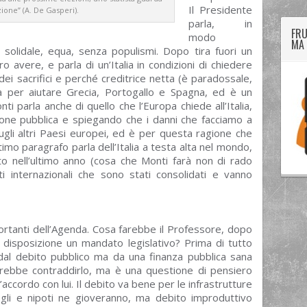
Il Presidente
ione” (A. De Gasperi).
parla, in
FRU
modo
MA 
 solidale, equa, senza populismi. Dopo tira fuori un
o avere, e parla di un’Italia in condizioni di chiedere
dei sacrifici e perché creditrice netta (è paradossale,
a per aiutare Grecia, Portogallo e Spagna, ed è un
 parla anche di quello che l’Europa chiede all’Italia,
ione pubblica e spiegando che i danni che facciamo a
gli altri Paesi europei, ed è per questa ragione che
imo paragrafo parla dell’Italia a testa alta nel mondo,
nto nell’ultimo anno (cosa che Monti farà non di rado
i internazionali che sono stati consolidati e vanno
ortanti dell’Agenda. Cosa farebbe il Professore, dopo
 disposizione un mandato legislativo? Prima di tutto
dal debito pubblico ma da una finanza pubblica sana
otrebbe contraddirlo, ma è una questione di pensiero
cordo con lui. Il debito va bene per le infrastrutture
figli e nipoti ne gioveranno, ma debito improduttivo