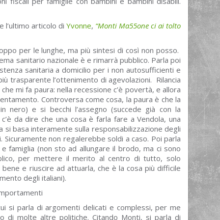
i fiscali per famiglie con bambini e bambini disabili.
e l’ultimo articolo di
Yvonne
,
“Monti Ma55one ci ai tolto
oppo per le lunghe, ma più sintesi di così non posso.
stema sanitario nazionale è e rimarrà pubblico. Parla poi
stenza sanitaria a domicilio per i non autosufficienti e
più trasparente l’ottenimento di agevolazioni. Rilancia
o che mi fa paura: nella recessione c’è povertà, e allora
tentamento. Controversa come cosa, la paura è che la
 in nero) e si becchi l’assegno (succede già con la
 c’è da dire che una cosa è farla fare a Vendola, una
tica si basa interamente sulla responsabilizzazione degli
tati. Sicuramente non regalerebbe soldi a caso. Poi parla
 e famiglia (non sto ad allungare il brodo, ma ci sono
ico, per mettere il merito al centro di tutto, solo
bene e riuscire ad attuarla, che è la cosa più difficile
mento degli italiani).
omportamenti
cui si parla di argomenti delicati e complessi, per me
di molte altre politiche. Citando Monti, si parla di