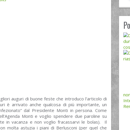
Po
dum
cos
ria
non
liori auguri di buone feste che introduco l’articolo di
Int
ri è arrivato anche qualcosa di più importante, un
Ren
“confezionato” dal Presidente Monti in persona. Come
ell’Agenda Monti e voglio spendere due paroline su
te in vacanza e non voglio fracassarvi le bolas). Il
n molta astuzia i piani di Berlusconi (per quel che