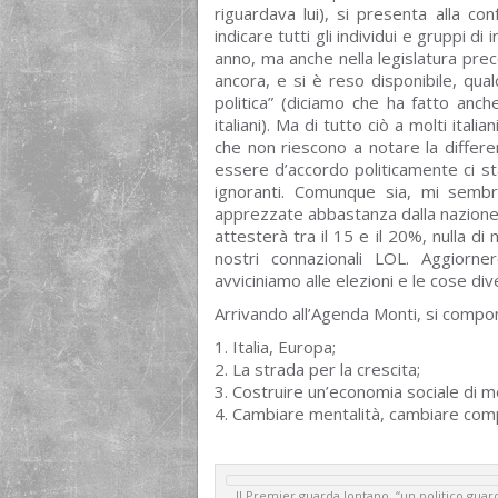
riguardava lui), si presenta alla c
indicare tutti gli individui e gruppi di
anno, ma anche nella legislatura prec
ancora, e si è reso disponibile, qua
politica” (diciamo che ha fatto anche
italiani). Ma di tutto ciò a molti itali
che non riescono a notare la differe
essere d’accordo politicamente ci sta
ignoranti. Comunque sia, mi sembr
apprezzate abbastanza dalla nazion
attesterà tra il 15 e il 20%, nulla 
nostri connazionali LOL. Aggiorn
avviciniamo alle elezioni e le cose div
Arrivando all’Agenda Monti, si compone
Italia, Europa;
La strada per la crescita;
Costruire un’economia sociale di 
Cambiare mentalità, cambiare com
Il Premier guarda lontano, “un politico guard