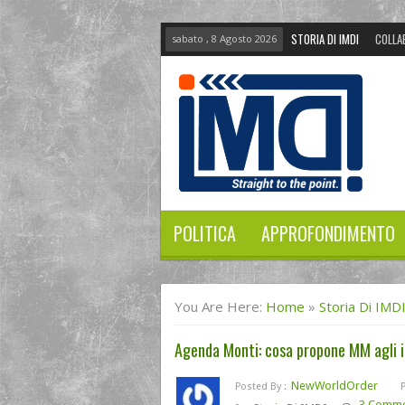
STORIA DI IMDI
COLLA
sabato , 8 Agosto 2026
POLITICA
APPROFONDIMENTO
You Are Here:
Home
»
Storia Di IMD
Agenda Monti: cosa propone MM agli it
NewWorldOrder
Posted By :
3 Comme