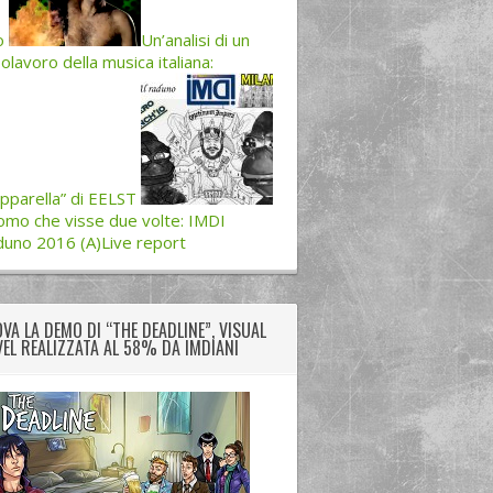
o
Un’analisi di un
olavoro della musica italiana:
pparella” di EELST
omo che visse due volte: IMDI
uno 2016 (A)Live report
VA LA DEMO DI “THE DEADLINE”, VISUAL
EL REALIZZATA AL 58% DA IMDIANI