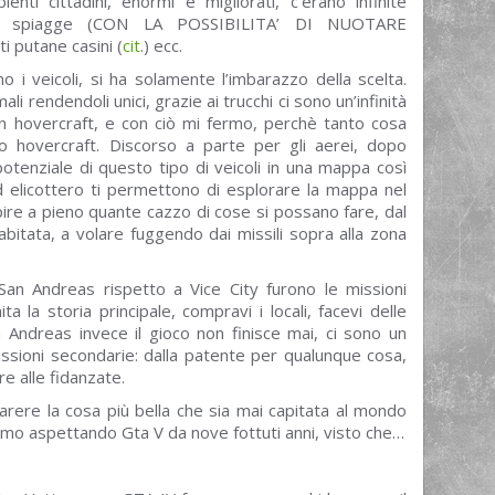
enti cittadini, enormi e migliorati, c’erano infinite
e, spiagge (CON LA POSSIBILITA’ DI NUOTARE
putane casini (
cit
.) ecc.
 i veicoli, si ha solamente l’imbarazzo della scelta.
li rendendoli unici, grazie ai trucchi ci sono un’infinità
n hovercraft, e con ciò mi fermo, perchè tanto cosa
mo hovercraft. Discorso a parte per gli aerei, dopo
 potenziale di questo tipo di veicoli in una mappa così
 ed elicottero ti permettono di esplorare la mappa nel
pire a pieno quante cazzo di cose si possano fare, dal
tata, a volare fuggendo dai missili sopra alla zona
an Andreas rispetto a Vice City furono le missioni
ta la storia principale, compravi i locali, facevi delle
San Andreas invece il gioco non finisce mai, ci sono un
 missioni secondarie: dalla patente per qualunque cosa,
re alle fidanzate.
ere la cosa più bella che sia mai capitata al mondo
iamo aspettando Gta V da nove fottuti anni, visto che…