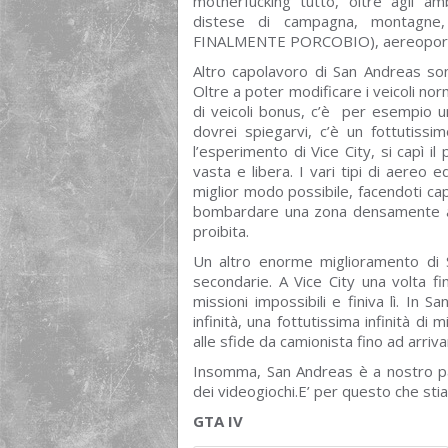
motherfucking tutto, oltre agli ambi
distese di campagna, montagn
FINALMENTE PORCOBIO), aereoporti 
Altro capolavoro di San Andreas sono
Oltre a poter modificare i veicoli norma
di veicoli bonus, c’è per esempio u
dovrei spiegarvi, c’è un fottutissi
l’esperimento di Vice City, si capì il
vasta e libera. I vari tipi di aereo
miglior modo possibile, facendoti ca
bombardare una zona densamente abi
proibita.
Un altro enorme miglioramento di S
secondarie. A Vice City una volta fini
missioni impossibili e finiva lì. In 
infinità, una fottutissima infinità di
alle sfide da camionista fino ad arriva
Insomma, San Andreas è a nostro par
dei videogiochi.E’ per questo che st
GTA IV