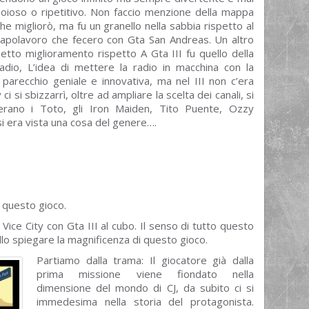
noioso o ripetitivo. Non faccio menzione della mappa
he migliorò, ma fu un granello nella sabbia rispetto al
capolavoro che fecero con Gta San Andreas. Un altro
etto miglioramento rispetto A Gta III fu quello della
radio, L’idea di mettere la radio in macchina con la
 parecchio geniale e innovativa, ma nel III non c’era
 si sbizzarrì, oltre ad ampliare la scelta dei canali, si
c’erano i Toto, gli Iron Maiden, Tito Puente, Ozzy
si era vista una cosa del genere….
 questo gioco.
Vice City con Gta III al cubo. Il senso di tutto questo
ello spiegare la magnificenza di questo gioco.
Partiamo dalla trama: Il giocatore già dalla
prima missione viene fiondato nella
dimensione del mondo di CJ, da subito ci si
immedesima nella storia del protagonista.