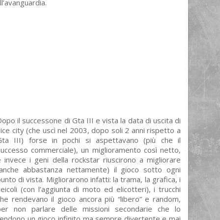
ll’avanguardia.
opo il successone di Gta III e vista la data di uscita di
ice city (che uscì nel 2003, dopo soli 2 anni rispetto a
Gta III) forse in pochi si aspettavano (più che il
successo commerciale), un miglioramento così netto,
 invece i geni della rockstar riuscirono a migliorare
(anche abbastanza nettamente) il gioco sotto ogni
unto di vista. Migliorarono infatti: la trama, la grafica, i
eicoli (con l’aggiunta di moto ed elicotteri), i trucchi
che rendevano il gioco ancora più “libero” e random,
per non parlare delle missioni secondarie che lo
rendono un gioco infinito ma sempre divertente e mai