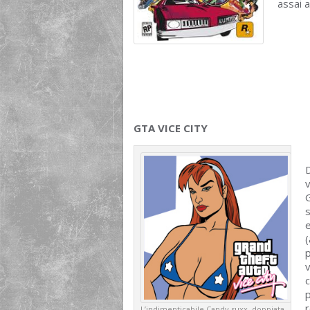
assai a
GTA VICE CITY
D
v
e
p
v
L’indimenticabile Candy suxx, doppiata