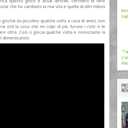
ca questo gioco è assai difficile, cercherò di farlo
tar che ha cambiato la mia vita e quella di altri milioni
lor
cap
i giochai da piccolino qualche volta a casa di amici, non
a età la cosa che mi colpì di più furono i rutti e le
e oltre. Così ci giocai qualche volta e nonostante la
el dimenticatoio.
“Ta
L’u
Rad
PRO
NOV