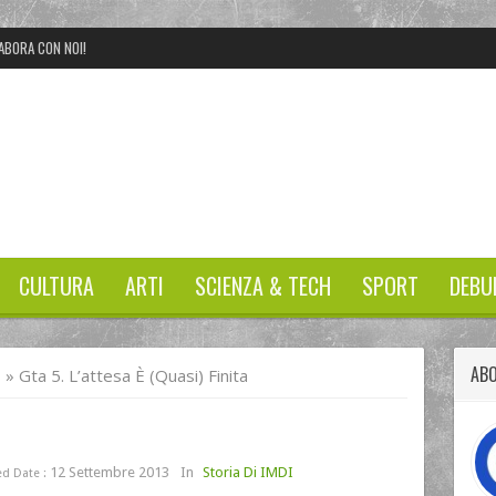
ABORA CON NOI!
CULTURA
ARTI
SCIENZA & TECH
SPORT
DEBU
AB
I
»
Gta 5. L’attesa È (quasi) Finita
12 Settembre 2013
In
Storia Di IMDI
d Date :