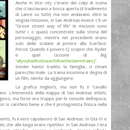
Anche in Vice city c’erano dei colpi di scena
che ci lasciavano a bocca aperta (il tradimento
di Lance su tutti) ma non andavano oltre la
singola missione, in San Andreas invece c’è un
“Grove street way of life” le missioni sono
tutte ( o quasi) concentrate sulla storia del
personaggio, mentre nei precedenti erano
solo delle scalate al potere alla Scarface.
Perciò Quando il povero CJ scopre che Ryder
e quel ciccione di Big
“
allyouhadtodowasfollowthedamntraincj
”
Smoke hanno tradito la famiglia, ci rimani
parecchio male. La trama insomma è degna di
un film, niente da aggiungere.
La grafica migliorò, ma non fu il “cavallo
ano. L’immensità della mappa di San Andreas infatti,
gioco, ma forse era troppo per le console dell’epoca,
n si carichino bene e che il protagonista finisca nella
nto, fu il vero capolavoro di San Andreas. In Gta III e
ni, che alla lunga erano ripetitivi. In San Andreas c’era