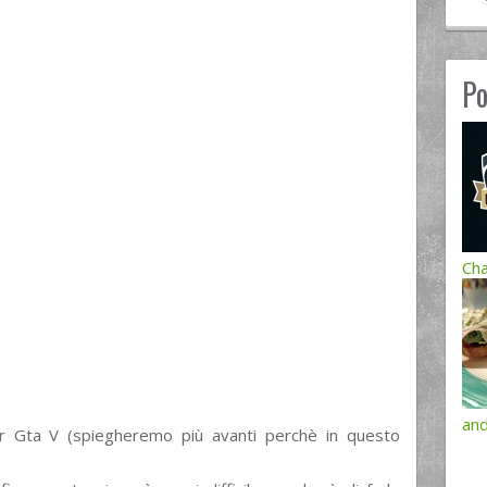
Po
Cha
and
r Gta V (spiegheremo più avanti perchè in questo