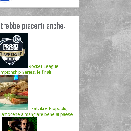
trebbe piacerti anche:
Rocket League
mpionship Series, le finali
Tzatziki e Kiopoolu,
iamocene a mangiare bene al paese