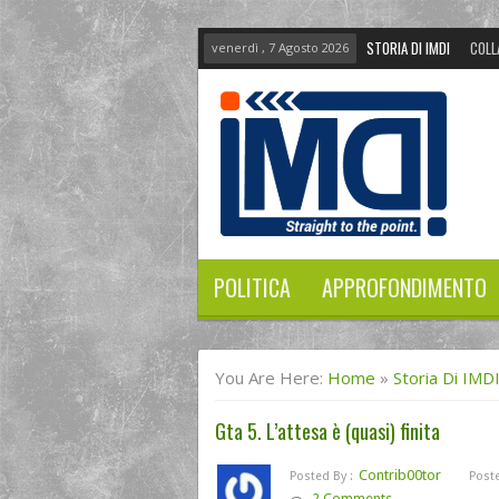
STORIA DI IMDI
COLL
venerdì , 7 Agosto 2026
POLITICA
APPROFONDIMENTO
You Are Here:
Home
»
Storia Di IMD
Gta 5. L’attesa è (quasi) finita
Contrib00tor
Posted By :
Poste
2 Comments