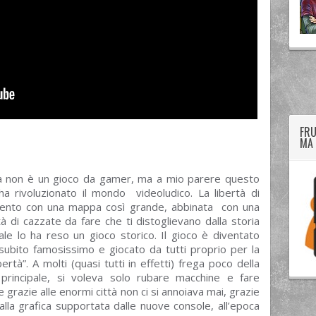
twitter
googleplus
facebook
FRU
MA 
 non è un gioco da gamer, ma a mio parere questo
ha rivoluzionato il mondo videoludico. La libertà di
nto con una mappa così grande, abbinata con una
tà di cazzate da fare che ti distoglievano dalla storia
pale lo ha reso un gioco storico. Il gioco è diventato
i subito famosissimo e giocato da tutti proprio per la
bertà”. A molti (quasi tutti in effetti) frega poco della
 principale, si voleva solo rubare macchine e fare
e grazie alle enormi città non ci si annoiava mai, grazie
alla grafica supportata dalle nuove console, all’epoca