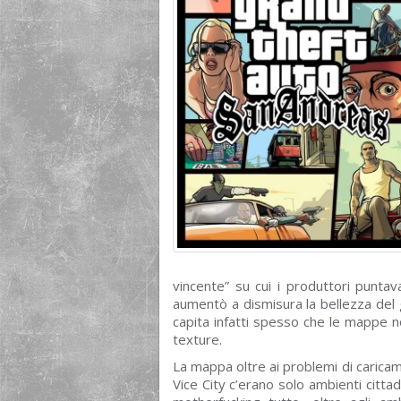
vincente” su cui i produttori puntav
aumentò a dismisura la bellezza del 
capita infatti spesso che le mappe no
texture.
La mappa oltre ai problemi di caricame
Vice City c’erano solo ambienti cittadi