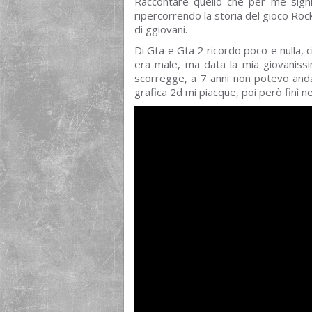
Raccontare quello che per me signifi
ripercorrendo la storia del gioco Rocks
di ggiovani.
Di Gta e Gta 2 ricordo poco e nulla, c
era male, ma data la mia giovanissim
scorregge, a 7 anni non potevo andar
grafica 2d mi piacque, poi però finì n