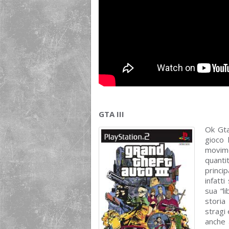
GTA III
Ok Gta
gioco 
movime
quanti
princi
infatt
sua “li
storia
stragi 
anche 