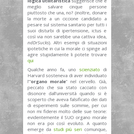
logica utilitaristica
suggerisce che è
meglio salvare cinque persone
piuttosto che una, no? (inoltre, donare
la morte a un ciccione candidato a
pesare sul sistema sanitario per tutti i
suoi disturbi di ipertensione, ictus e
così via non sarebbe una cattiva idea,
ndDrSucks
). Altri esempi di situazioni
ipotetiche in cui la morale ci spinge ad
agire stupidamente li potete trovare
qui
Qualche anno fa, uno
scienziato
di
Harvard sosteneva di aver individuato
l’”
organo morale
” nel cervello. Già,
peccato che sia stato cacciato con
disonore dall’università quando si è
scoperto che aveva falsificato dei dati
di esperimenti sulle scimmie, per cui
non mi fiderei molto delle sue teorie:
evidentemente il SUO organo morale
non era poi così evoluto. A quanto
emerge da
studi più seri
comunque,