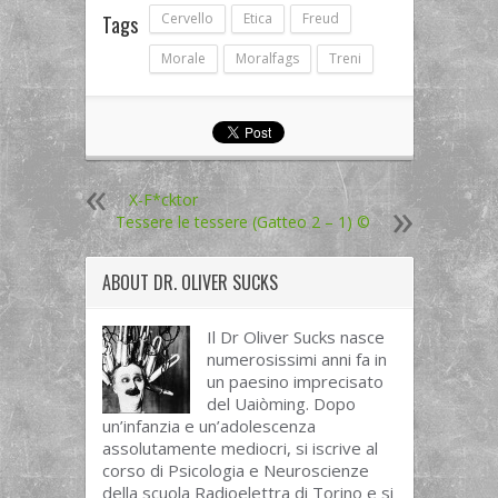
Cervello
Etica
Freud
Tags
Morale
Moralfags
Treni
X-F*cktor
Tessere le tessere (Gatteo 2 – 1) ©
ABOUT
DR. OLIVER SUCKS
Il Dr Oliver Sucks nasce
numerosissimi anni fa in
un paesino imprecisato
del Uaiòming. Dopo
un’infanzia e un’adolescenza
assolutamente mediocri, si iscrive al
corso di Psicologia e Neuroscienze
della scuola Radioelettra di Torino e si