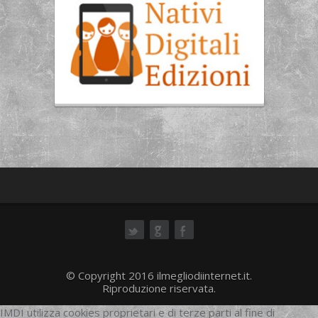
ok
© Copyright 2016 ilmegliodiinternet.it.
Riproduzione riservata.
IMDI utilizza cookies proprietari e di terze parti al fine di