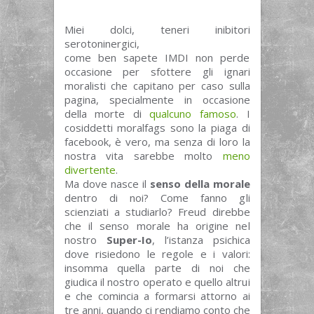
Miei dolci, teneri inibitori
serotoninergici,
come ben sapete IMDI non perde
occasione per sfottere gli ignari
moralisti che capitano per caso sulla
pagina, specialmente in occasione
della morte di
qualcuno famoso
. I
cosiddetti moralfags sono la piaga di
facebook, è vero, ma senza di loro la
nostra vita sarebbe molto
meno
divertente
.
Ma dove nasce il
senso della morale
dentro di noi? Come fanno gli
scienziati a studiarlo? Freud direbbe
che il senso morale ha origine nel
nostro
Super-Io
, l’istanza psichica
dove risiedono le regole e i valori:
insomma quella parte di noi che
giudica il nostro operato e quello altrui
e che comincia a formarsi attorno ai
tre anni, quando ci rendiamo conto che