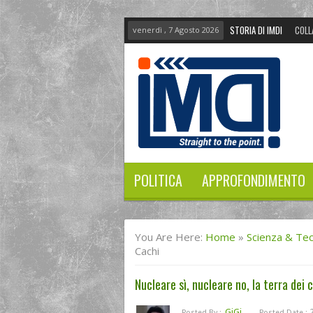
STORIA DI IMDI
COLL
venerdì , 7 Agosto 2026
POLITICA
APPROFONDIMENTO
You Are Here:
Home
»
Scienza & Te
Cachi
Nucleare sì, nucleare no, la terra dei 
GiGi
2
Posted By :
Posted Date :