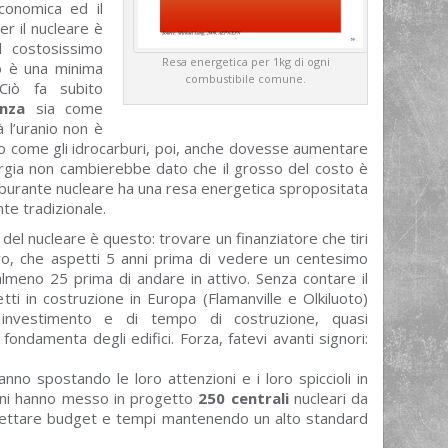
conomica ed il
er il nucleare è
il costosissimo
Resa energetica per 1kg di ogni
ro è una minima
combustibile comune.
Ciò fa subito
nza
sia come
ià l’uranio non è
sto come gli idrocarburi, poi, anche dovesse aumentare
nergia non cambierebbe dato che il grosso del costo è
carburante nucleare ha una resa energetica spropositata
nte tradizionale.
del nucleare è questo: trovare un finanziatore che tiri
euro, che aspetti 5 anni prima di vedere un centesimo
almeno 25 prima di andare in attivo. Senza contare il
tti in costruzione in Europa (Flamanville e Olkiluoto)
nvestimento e di tempo di costruzione, quasi
ondamenta degli edifici. Forza, fatevi avanti signori:
anno spostando le loro attenzioni e i loro spiccioli in
reani hanno messo in progetto
250 centrali
nucleari da
ispettare budget e tempi mantenendo un alto standard