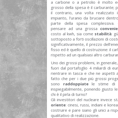
a carbone o a petrolio è molto e
grosso della spesa è il carburante; p
il contrario, una volta realizzato 
impianto, l’uranio da bruciare dent
parte della spesa complessiva. 
pensare ad una grossa
convenie
costo al kwh, sia come
stabilità
: g
sottoposto a forti oscillazioni di co
significativamente, il prezzo dell’e
fisso ed è quello di costruzione: il 
rispetto ad un qualsiasi altro carbura
Uno dei grossi problemi, in generale, 
fuori dal portafoglio 4 miliardi di 
rientrare in tasca e che ne aspetti 
fatto che per i due più grossi proge
sono
raddoppiate
le stime di i
inspiegabilmente, ponendo giusto le f
chi è il pirla di turno?
Gli investitori del nucleare invece st
oriente
: cinesi, russi, indiani e ko
costruire e pare siano gli unici a r
qualitativo di realizzazione.