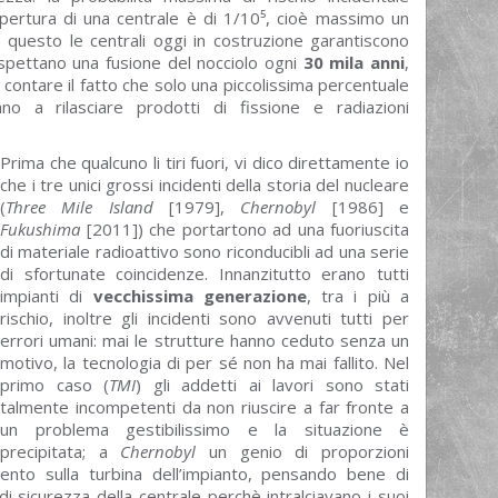
l’apertura di una centrale è di 1/10⁵, cioè massimo un
 questo le centrali oggi in costruzione garantiscono
i aspettano una fusione del nocciolo ogni
30 mila anni
,
 contare il fatto che solo una piccolissima percentuale
ano a rilasciare prodotti di fissione e radiazioni
Prima che qualcuno li tiri fuori, vi dico direttamente io
che i tre unici grossi incidenti della storia del nucleare
(
Three Mile Island
[1979],
Chernobyl
[1986] e
Fukushima
[2011]) che portartono ad una fuoriuscita
di materiale radioattivo sono riconducibli ad una serie
di sfortunate coincidenze. Innanzitutto erano tutti
impianti di
vecchissima generazione
, tra i più a
rischio, inoltre gli incidenti sono avvenuti tutti per
errori umani: mai le strutture hanno ceduto senza un
motivo, la tecnologia di per sé non ha mai fallito. Nel
primo caso (
TMI
) gli addetti ai lavori sono stati
talmente incompetenti da non riuscire a far fronte a
un problema gestibilissimo e la situazione è
precipitata; a
Chernobyl
un genio di proporzioni
ento sulla turbina dell’impianto, pensando bene di
di sicurezza della centrale perchè intralciavano i suoi