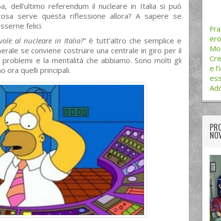
, dell’ultimo referendum il nucleare in Italia si può
osa serve questa riflessione allora? A sapere se
serne felici.
Fra
ero
vole al nucleare in Italia?
” è tutt’altro che semplice e
Mo
erale se conviene costruire una centrale in giro per il
Cre
 i problemi e la mentalità che abbiamo. Sono molti gli
e l
 ora quelli principali.
ess
Ado
PRO
NOV