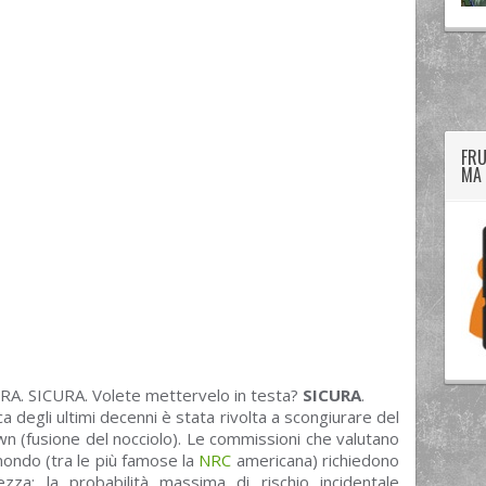
twitter
googleplus
facebook
FRU
MA 
URA. SICURA. Volete mettervelo in testa?
SICURA
.
ca degli ultimi decenni è stata rivolta a scongiurare del
own (fusione del nocciolo). Le commissioni che valutano
l mondo (tra le più famose la
NRC
americana) richiedono
zza: la probabilità massima di rischio incidentale