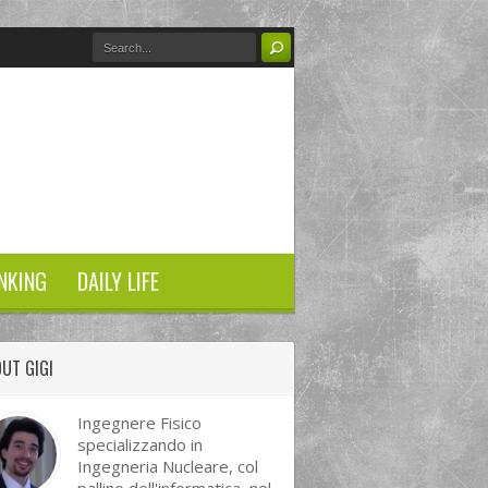
NKING
DAILY LIFE
UT GIGI
Ingegnere Fisico
specializzando in
Ingegneria Nucleare, col