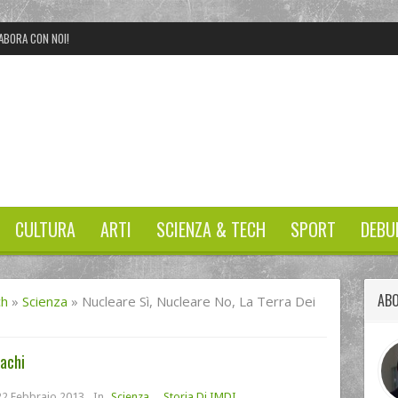
ABORA CON NOI!
CULTURA
ARTI
SCIENZA & TECH
SPORT
DEBU
ABO
ch
»
Scienza
»
Nucleare Sì, Nucleare No, La Terra Dei
cachi
2 Febbraio 2013
In
Scienza
,
Storia Di IMDI