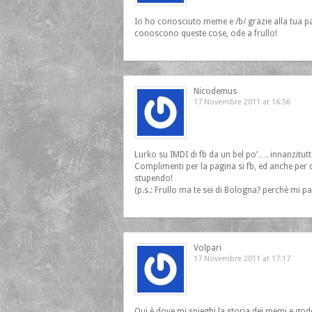
Io ho conosciuto meme e /b/ grazie alla tua p
conoscono queste cose, ode a frullo!
Nicodemus
17 Novembre 2011 at 16:56
Lurko su IMDI di fb da un bel po’…. innanzitutto:
Complimenti per la pagina si fb, ed anche per q
stupendo!
(p.s.: Frullo ma te sei di Bologna? perchè mi pa
Volpari
17 Novembre 2011 at 17:17
Qui è dove mi spieghi la storia dei memi e g