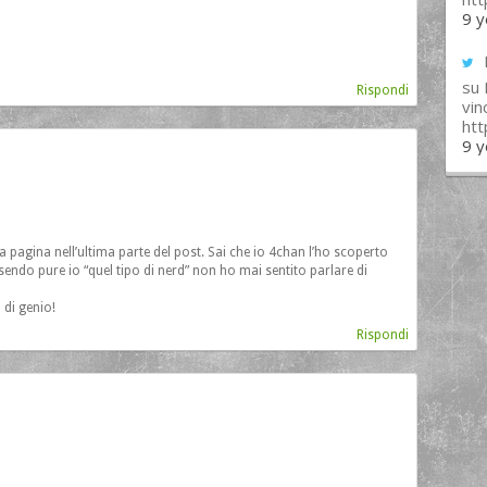
9 y
su
Rispondi
vin
ht
9 y
 la pagina nell’ultima parte del post. Sai che io 4chan l’ho scoperto
ndo pure io “quel tipo di nerd” non ho mai sentito parlare di
 di genio!
Rispondi