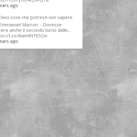
ears ago
Dieci cose che potresti non sapere
 Emmanuel Macron: - Dovesse
cere anche il secondo turno delle...
tps://t.co/8wmlN7ESOo
ears ago