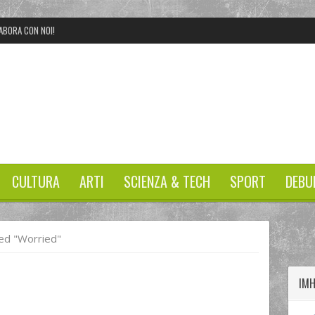
ABORA CON NOI!
CULTURA
ARTI
SCIENZA & TECH
SPORT
DEBU
twitter
googleplus
facebook
d "worried"
IM