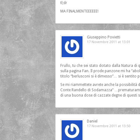
tl;dr
MA FINALMENTEEEEEE!
Giuseppino Povietti
17 Novembre 2011 at 13:01
Frullo, tu che sei stato dotato dalla Natura di 
sulla pagina Fan. Il prode panzone mi ha “abol
titolo “berlusconi si è dimesso”… si è sentito 
Se mi riammettete avrete anche la possibilità 
Conte Randello di Sodamazza” …prematuramente
di una buona dose di cazzate degne di questi s
Daniel
17 Novembre 2011 at 13:50