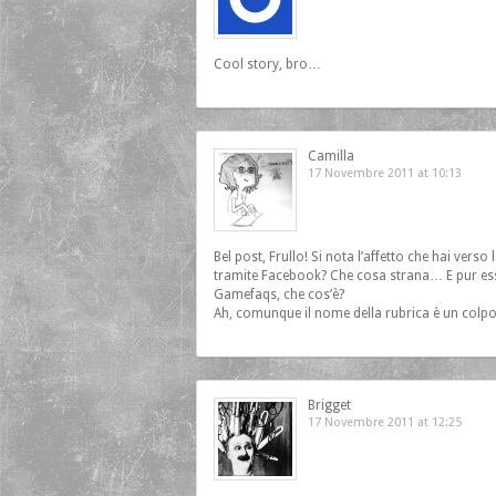
Cool story, bro…
Camilla
17 Novembre 2011 at 10:13
Bel post, Frullo! Si nota l’affetto che hai verso
tramite Facebook? Che cosa strana… E pur esse
Gamefaqs, che cos’è?
Ah, comunque il nome della rubrica è un colpo
Brigget
17 Novembre 2011 at 12:25