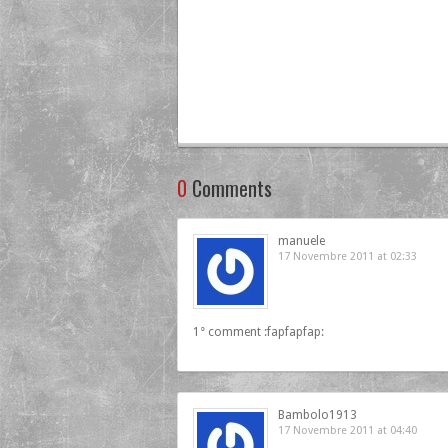
0
Comments
manuele
17 Novembre 2011 at 02:33
1° comment :fapfapfap:
Bambolo1913
17 Novembre 2011 at 04:40