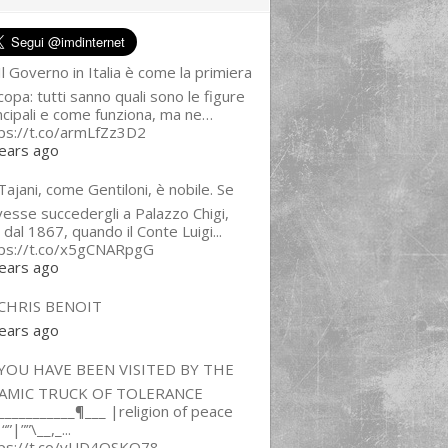
l Governo in Italia è come la primiera
copa: tutti sanno quali sono le figure
ncipali e come funziona, ma ne…
ps://t.co/armLfZz3D2
ears ago
ajani, come Gentiloni, è nobile. Se
esse succedergli a Palazzo Chigi,
 dal 1867, quando il Conte Luigi...
tps://t.co/x5gCNARpgG
ears ago
CHRIS BENOIT
ears ago
YOU HAVE BEEN VISITED BY THE
LAMIC TRUCK OF TOLERANCE
___________¶___ |religion of peace
“”|””\__,_...
tps://t.co/yUD4QSKQ78