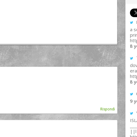
I
a s
pri
htt
8 y
T
dov
era
ht
8 y
9 y
Rispondi
IS
___
||l 
ht