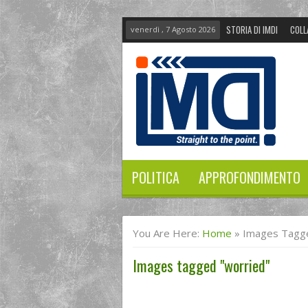
STORIA DI IMDI
COLL
venerdì , 7 Agosto 2026
POLITICA
APPROFONDIMENTO
You Are Here:
Home
»
Images Tagge
Images tagged "worried"