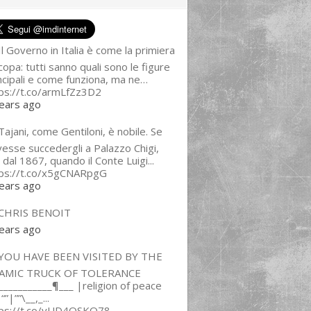
l Governo in Italia è come la primiera
copa: tutti sanno quali sono le figure
ncipali e come funziona, ma ne…
ps://t.co/armLfZz3D2
ears ago
ajani, come Gentiloni, è nobile. Se
esse succedergli a Palazzo Chigi,
 dal 1867, quando il Conte Luigi...
tps://t.co/x5gCNARpgG
ears ago
CHRIS BENOIT
ears ago
YOU HAVE BEEN VISITED BY THE
LAMIC TRUCK OF TOLERANCE
___________¶___ |religion of peace
“”|””\__,_...
tps://t.co/yUD4QSKQ78