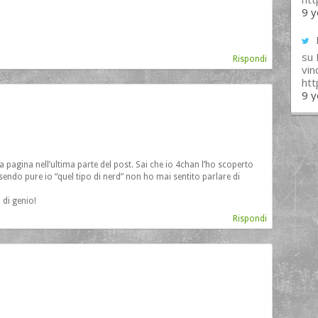
9 y
su
Rispondi
vin
ht
9 y
 la pagina nell’ultima parte del post. Sai che io 4chan l’ho scoperto
ndo pure io “quel tipo di nerd” non ho mai sentito parlare di
 di genio!
Rispondi