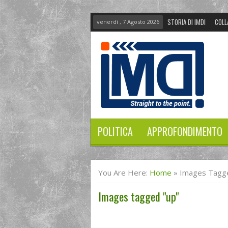
STORIA DI IMDI
COLL
venerdì , 7 Agosto 2026
POLITICA
APPROFONDIMENTO
You Are Here:
Home
»
Images Tagg
Images tagged "up"