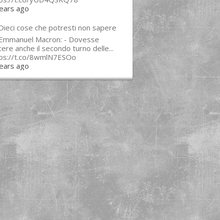
ears ago
Dieci cose che potresti non sapere
 Emmanuel Macron: - Dovesse
cere anche il secondo turno delle...
tps://t.co/8wmlN7ESOo
ears ago