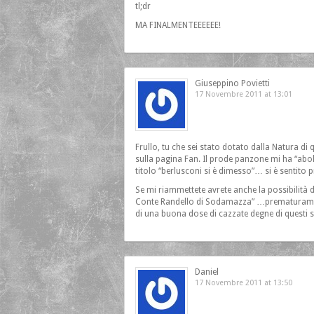
tl;dr
MA FINALMENTEEEEEE!
Giuseppino Povietti
17 Novembre 2011 at 13:01
Frullo, tu che sei stato dotato dalla Natura di 
sulla pagina Fan. Il prode panzone mi ha “abol
titolo “berlusconi si è dimesso”… si è sentito 
Se mi riammettete avrete anche la possibilità 
Conte Randello di Sodamazza” …prematuramente
di una buona dose di cazzate degne di questi s
Daniel
17 Novembre 2011 at 13:50