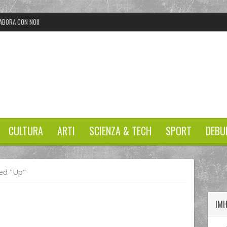
ABORA CON NOI!
CULTURA
ARTI
SCIENZA & TECH
SPORT
DEBU
twitter
googleplus
facebook
ed "up"
IM