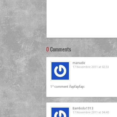
0
Comments
manuele
17 Novembre 2011 at 02:33
1° comment :fapfapfap:
Bambolo1913
17 Novembre 2011 at 04:40