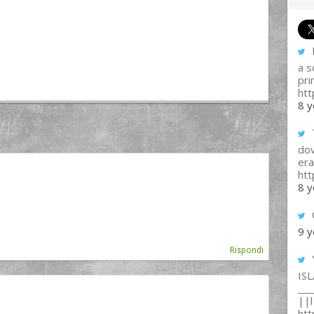
I
a s
pri
htt
8 y
T
dov
era
ht
8 y
9 y
Rispondi
IS
___
||l 
ht