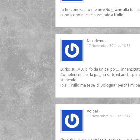
Io ho conosciuto meme e /b/ grazie alla tua p
conoscono queste cose, ode a frullo!
Nicodemus
17 Novembre 2011 at 16:56
Lurko su IMDI di fb da un bel po’…. innanzitutto:
Complimenti per la pagina si fb, ed anche per q
stupendo!
(p.s.: Frullo ma te sei di Bologna? perchè mi pa
Volpari
17 Novembre 2011 at 17:17
Qui è dove mi spieghi la storia dei memi e g