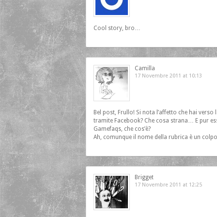
Cool story, bro…
Camilla
17 Novembre 2011 at 10:13
Bel post, Frullo! Si nota l’affetto che hai verso
tramite Facebook? Che cosa strana… E pur esse
Gamefaqs, che cos’è?
Ah, comunque il nome della rubrica è un colpo
Brigget
17 Novembre 2011 at 12:25