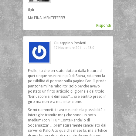
tl;dr
MA FINALMENTEEEEEE!
Rispondi
Giuseppino Povietti
17 Novembre 2011 at 13:01
Frullo, tu che sei stato dotato dalla Natura di
quei cinque neuroni in più di Spina, ridammi la
possibilità di postare sulla pagina Fan. Il prode
panzone mi ha “abolito” solo perchè avevo
postato un finto articolo di giornale dal titolo
“berlusconi si è dimesso”… si è sentito preso in
giro ma non era mia intenzione.
Se mi riammettete avrete anche la possibilità di
interagire tramite me ( che sono un noto
medium) con il Fu ” Conte Randello di
Sodamazza” …prematuramente cancellato dai
server di Palo Alto qualche mese fa, ma artefice
di una buona dose di cazzate degne di questi