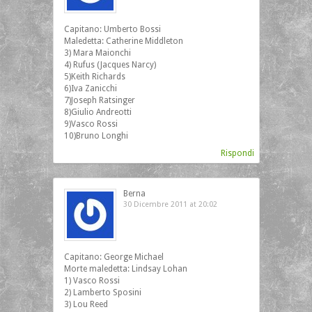
Capitano: Umberto Bossi
Maledetta: Catherine Middleton
3) Mara Maionchi
4) Rufus (Jacques Narcy)
5)Keith Richards
6)Iva Zanicchi
7)Joseph Ratsinger
8)Giulio Andreotti
9)Vasco Rossi
10)Bruno Longhi
Rispondi
Berna
30 Dicembre 2011 at 20:02
Capitano: George Michael
Morte maledetta: Lindsay Lohan
1) Vasco Rossi
2) Lamberto Sposini
3) Lou Reed