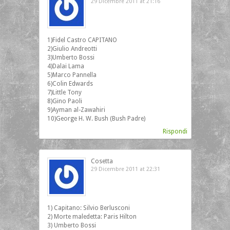
29 Dicembre 2011 at 21:16
1)Fidel Castro CAPITANO
2)Giulio Andreotti
3)Umberto Bossi
4)Dalai Lama
5)Marco Pannella
6)Colin Edwards
7)Little Tony
8)Gino Paoli
9)Ayman al-Zawahiri
10)George H. W. Bush (Bush Padre)
Rispondi
Cosetta
29 Dicembre 2011 at 22:31
1) Capitano: Silvio Berlusconi
2) Morte maledetta: Paris Hilton
3) Umberto Bossi