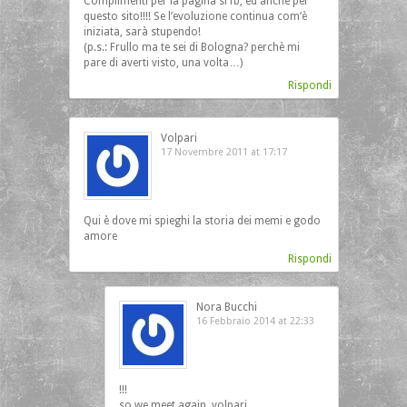
Complimenti per la pagina si fb, ed anche per
questo sito!!!! Se l’evoluzione continua com’è
iniziata, sarà stupendo!
(p.s.: Frullo ma te sei di Bologna? perchè mi
pare di averti visto, una volta…)
Rispondi
Volpari
17 Novembre 2011 at 17:17
Qui è dove mi spieghi la storia dei memi e godo
amore
Rispondi
Nora Bucchi
16 Febbraio 2014 at 22:33
!!!
so we meet again, volpari…