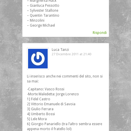
– Margherita Hack
– Gianluca Pessotto
– Sylvester Stallone
– Quentin Tarantino
– Minzolini
– George Michael
Rispondi
Luca Tanzi
27 Dicembre 2011 at 21:40
Li inserisco anche nei commenti del sito, non si
sa mai:
-Capitano: Vasco Rossi
-Morte Maledetta: Jorge Lorenzo
1] Fidel Castro
2] Vittorio Emanuele di Savoia
3] Giulio Ferrara
4] Umberto Bossi
5] Lele Mora
6] Giorgio Panariello (tra l’altro sembra essere
appena morto il fratello lol)