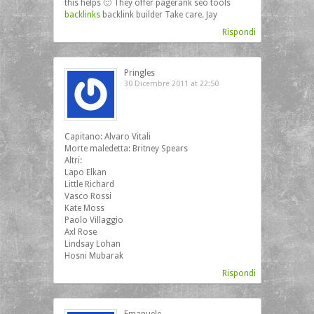
this helps 🙂 They offer pagerank seo tools
backlinks
backlink builder Take care. Jay
Rispondi
Pringles
30 Dicembre 2011 at 22:50
Capitano: Alvaro Vitali
Morte maledetta: Britney Spears
Altri:
Lapo Elkan
Little Richard
Vasco Rossi
Kate Moss
Paolo Villaggio
Axl Rose
Lindsay Lohan
Hosni Mubarak
Rispondi