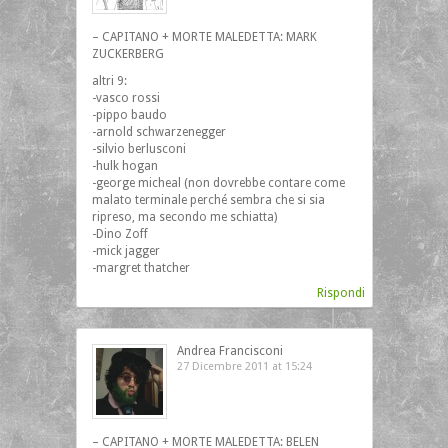
– CAPITANO + MORTE MALEDETTA: MARK
ZUCKERBERG
altri 9:
-vasco rossi
-pippo baudo
-arnold schwarzenegger
-silvio berlusconi
-hulk hogan
-george micheal (non dovrebbe contare come
malato terminale perché sembra che si sia
ripreso, ma secondo me schiatta)
-Dino Zoff
-mick jagger
-margret thatcher
Rispondi
Andrea Francisconi
27 Dicembre 2011 at 15:24
– CAPITANO + MORTE MALEDETTA: BELEN