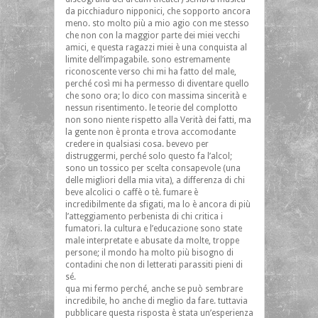
da picchiaduro nipponici, che sopporto ancora
meno. sto molto più a mio agio con me stesso
che non con la maggior parte dei miei vecchi
amici, e questa ragazzi miei è una conquista al
limite dell’impagabile. sono estremamente
riconoscente verso chi mi ha fatto del male,
perché così mi ha permesso di diventare quello
che sono ora; lo dico con massima sincerità e
nessun risentimento. le teorie del complotto
non sono niente rispetto alla Verità dei fatti, ma
la gente non è pronta e trova accomodante
credere in qualsiasi cosa. bevevo per
distruggermi, perché solo questo fa l’alcol;
sono un tossico per scelta consapevole (una
delle migliori della mia vita), a differenza di chi
beve alcolici o caffè o tè. fumare è
incredibilmente da sfigati, ma lo è ancora di più
l’atteggiamento perbenista di chi critica i
fumatori. la cultura e l’educazione sono state
male interpretate e abusate da molte, troppe
persone; il mondo ha molto più bisogno di
contadini che non di letterati parassiti pieni di
sé.
qua mi fermo perché, anche se può sembrare
incredibile, ho anche di meglio da fare. tuttavia
pubblicare questa risposta è stata un’esperienza