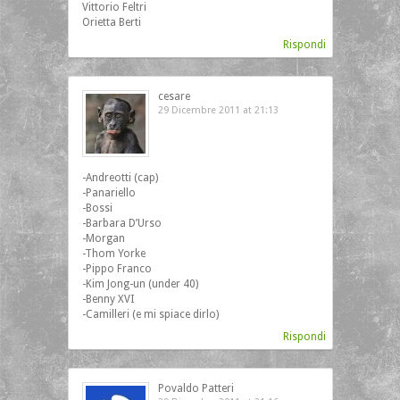
Vittorio Feltri
Orietta Berti
Rispondi
cesare
29 Dicembre 2011 at 21:13
‎-Andreotti (cap)
-Panariello
-Bossi
-Barbara D’Urso
-Morgan
-Thom Yorke
-Pippo Franco
-Kim Jong-un (under 40)
-Benny XVI
-Camilleri (e mi spiace dirlo)
Rispondi
Povaldo Patteri