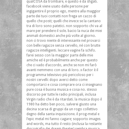
qualCOSA da trombare, e questo è da sfigati.
facebook viene usato dalle persone per
ingigantire il proprio ego, mentre alla maggior
parte dei tuoi contatti non frega un cazzo di
quello che posti; quelli che invece se la cantano
tra di loro sono patetici. non sopporto chi va al
mare per prendere il sole. bacio la nuca dei miei
animali domestici anche più volte al giorno.
non ci trovo niente di interessante nel provarci
con belle ragazze senza cervello, né con brutte
ragazze intelligenti. leccare vagine fa schifo.
farei sesso con la maggior parte delle mie
amiche ed è probabilmente anche per questo
che ci vado d’accordo, anche se non mi farò
avanti nemmeno con una di loro. x-factor è il
programma televisivo più pericoloso per i
nostri cervelli: dopo averci detto come
comportarci e cosa comprare ora ci insegnano
pure cosa è buona musica e cosa no. stesso
discorso per tutte le radio principali, inclusa
Virgin radio che è da ritardati. la musica dopo il
1980 ha detto ben poco, salverei giusto una
decina scarsa di gruppi da un rogo collettivo
degno della santa inquisizione. il prog-metal e
l’epic metal mi fanno cagare; sopporto images
and words, ma tutto il resto (inclusa la restante
discografia dei dream theater) sembra musica