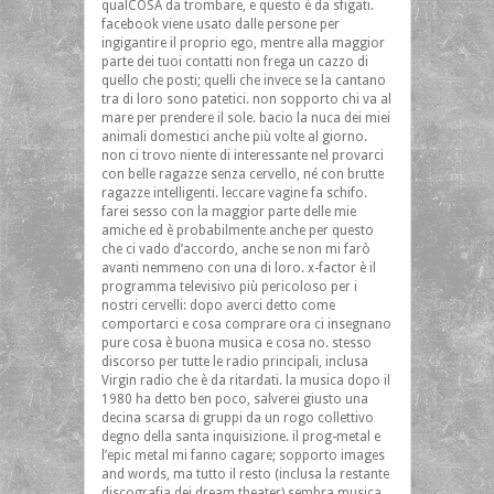
qualCOSA da trombare, e questo è da sfigati.
facebook viene usato dalle persone per
ingigantire il proprio ego, mentre alla maggior
parte dei tuoi contatti non frega un cazzo di
quello che posti; quelli che invece se la cantano
tra di loro sono patetici. non sopporto chi va al
mare per prendere il sole. bacio la nuca dei miei
animali domestici anche più volte al giorno.
non ci trovo niente di interessante nel provarci
con belle ragazze senza cervello, né con brutte
ragazze intelligenti. leccare vagine fa schifo.
farei sesso con la maggior parte delle mie
amiche ed è probabilmente anche per questo
che ci vado d’accordo, anche se non mi farò
avanti nemmeno con una di loro. x-factor è il
programma televisivo più pericoloso per i
nostri cervelli: dopo averci detto come
comportarci e cosa comprare ora ci insegnano
pure cosa è buona musica e cosa no. stesso
discorso per tutte le radio principali, inclusa
Virgin radio che è da ritardati. la musica dopo il
1980 ha detto ben poco, salverei giusto una
decina scarsa di gruppi da un rogo collettivo
degno della santa inquisizione. il prog-metal e
l’epic metal mi fanno cagare; sopporto images
and words, ma tutto il resto (inclusa la restante
discografia dei dream theater) sembra musica