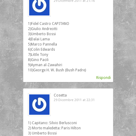
29 Dicembre 2011 at 21:16
1)Fidel Castro CAPITANO
2)Giulio Andreotti
3)Umberto Bossi
4)Dalai Lama
5)Marco Pannella
6)Colin Edwards
7)Little Tony
8)Gino Paoli
9)Ayman al-Zawahiri
10)George H. W. Bush (Bush Padre)
Rispondi
Cosetta
29 Dicembre 2011 at 22:31
1) Capitano: Silvio Berlusconi
2) Morte maledetta: Paris Hilton
3) Umberto Bossi