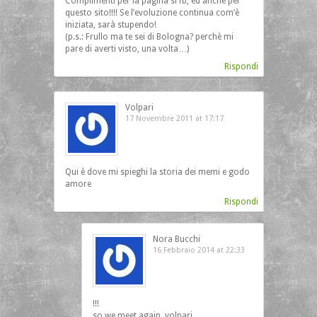
Complimenti per la pagina si fb, ed anche per
questo sito!!!! Se l’evoluzione continua com’è
iniziata, sarà stupendo!
(p.s.: Frullo ma te sei di Bologna? perchè mi
pare di averti visto, una volta…)
Rispondi
Volpari
17 Novembre 2011 at 17:17
Qui è dove mi spieghi la storia dei memi e godo
amore
Rispondi
Nora Bucchi
16 Febbraio 2014 at 22:33
!!!
so we meet again, volpari…