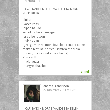
– CAPITANO + MORTE MALEDETTA: MARK
ZUCKERBERG
altri 9:
-vasco rossi
-pippo baudo
-arnold schwarzenegger
-silvio berlusconi
-hulk hogan
-george micheal (non dovrebbe contare come
malato terminale perché sembra che si sia
ripreso, ma secondo me schiatta)
-Dino Zoff
-mick jagger
-margret thatcher
Rispondi
Andrea Francisconi
27 Dicembre 2011 at 15:24
– CAPITANO + MORTE MALEDETTA: BELEN