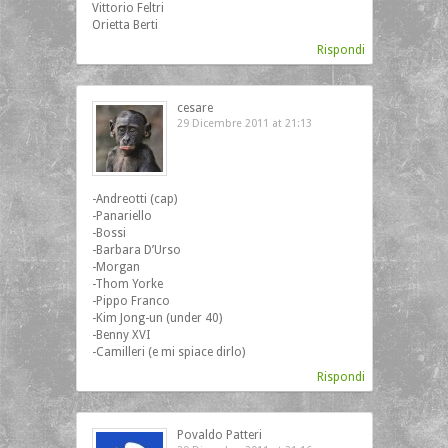
Vittorio Feltri
Orietta Berti
Rispondi
cesare
29 Dicembre 2011 at 21:13
‎-Andreotti (cap)
-Panariello
-Bossi
-Barbara D’Urso
-Morgan
-Thom Yorke
-Pippo Franco
-Kim Jong-un (under 40)
-Benny XVI
-Camilleri (e mi spiace dirlo)
Rispondi
Povaldo Patteri