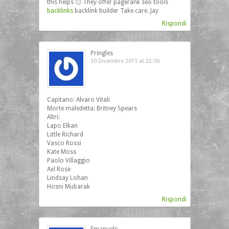
this helps 🙂 They offer pagerank seo tools
backlinks
backlink builder Take care. Jay
Rispondi
Pringles
30 Dicembre 2011 at 22:50
Capitano: Alvaro Vitali
Morte maledetta: Britney Spears
Altri:
Lapo Elkan
Little Richard
Vasco Rossi
Kate Moss
Paolo Villaggio
Axl Rose
Lindsay Lohan
Hosni Mubarak
Rispondi