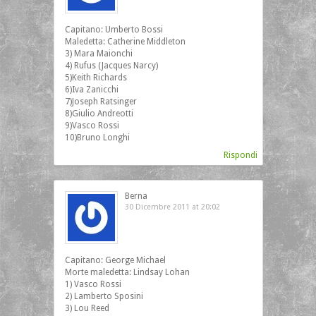
Capitano: Umberto Bossi
Maledetta: Catherine Middleton
3) Mara Maionchi
4) Rufus (Jacques Narcy)
5)Keith Richards
6)Iva Zanicchi
7)Joseph Ratsinger
8)Giulio Andreotti
9)Vasco Rossi
10)Bruno Longhi
Rispondi
Berna
30 Dicembre 2011 at 20:02
Capitano: George Michael
Morte maledetta: Lindsay Lohan
1) Vasco Rossi
2) Lamberto Sposini
3) Lou Reed