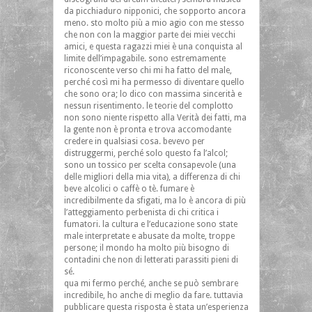
da picchiaduro nipponici, che sopporto ancora
meno. sto molto più a mio agio con me stesso
che non con la maggior parte dei miei vecchi
amici, e questa ragazzi miei è una conquista al
limite dell’impagabile. sono estremamente
riconoscente verso chi mi ha fatto del male,
perché così mi ha permesso di diventare quello
che sono ora; lo dico con massima sincerità e
nessun risentimento. le teorie del complotto
non sono niente rispetto alla Verità dei fatti, ma
la gente non è pronta e trova accomodante
credere in qualsiasi cosa. bevevo per
distruggermi, perché solo questo fa l’alcol;
sono un tossico per scelta consapevole (una
delle migliori della mia vita), a differenza di chi
beve alcolici o caffè o tè. fumare è
incredibilmente da sfigati, ma lo è ancora di più
l’atteggiamento perbenista di chi critica i
fumatori. la cultura e l’educazione sono state
male interpretate e abusate da molte, troppe
persone; il mondo ha molto più bisogno di
contadini che non di letterati parassiti pieni di
sé.
qua mi fermo perché, anche se può sembrare
incredibile, ho anche di meglio da fare. tuttavia
pubblicare questa risposta è stata un’esperienza