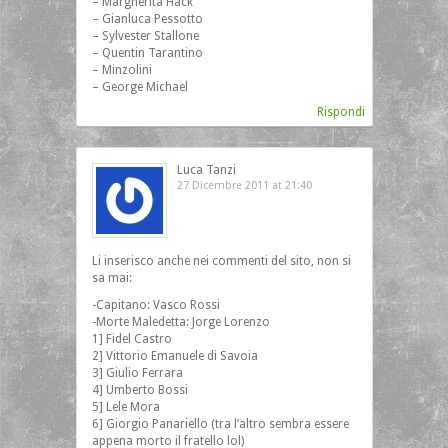
– Margherita Hack
– Gianluca Pessotto
– Sylvester Stallone
– Quentin Tarantino
– Minzolini
– George Michael
Rispondi
Luca Tanzi
27 Dicembre 2011 at 21:40
Li inserisco anche nei commenti del sito, non si
sa mai:
-Capitano: Vasco Rossi
-Morte Maledetta: Jorge Lorenzo
1] Fidel Castro
2] Vittorio Emanuele di Savoia
3] Giulio Ferrara
4] Umberto Bossi
5] Lele Mora
6] Giorgio Panariello (tra l’altro sembra essere
appena morto il fratello lol)