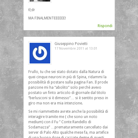
tl;dr
MA FINALMENTEEEEEE!
Rispondi
Giuseppino Povietti
17 Novembre 2011 at 13:01
Frullo, tu che sei stato dotato dalla Natura di
quei cinque neuroni in più di Spina, ridammi la
possibilità di postare sulla pagina Fan. Il prode
panzone mi ha “abolito” solo perchè avevo
postato un finto articolo di giornale dal titolo
“berlusconi si è dimesso”… si è sentito preso in
giro ma non era mia intenzione.
Se mi riammettete avrete anche la possibilità di
interagire tramite me ( che sono un noto
medium) con il Fu ” Conte Randello di
Sodamazza” …prematuramente cancellato dai
server di Palo Alto qualche mese fa, ma artefice
di una buona dose di cazzate degne di questi