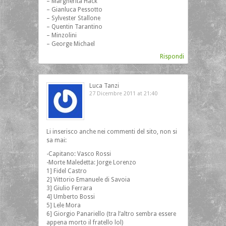
– Margherita Hack
– Gianluca Pessotto
– Sylvester Stallone
– Quentin Tarantino
– Minzolini
– George Michael
Rispondi
Luca Tanzi
27 Dicembre 2011 at 21:40
Li inserisco anche nei commenti del sito, non si
sa mai:
-Capitano: Vasco Rossi
-Morte Maledetta: Jorge Lorenzo
1] Fidel Castro
2] Vittorio Emanuele di Savoia
3] Giulio Ferrara
4] Umberto Bossi
5] Lele Mora
6] Giorgio Panariello (tra l’altro sembra essere
appena morto il fratello lol)