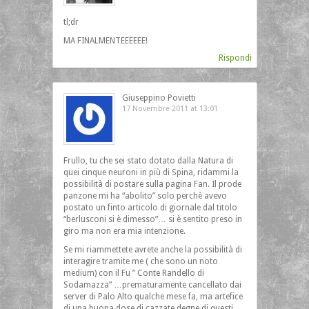
tl;dr
MA FINALMENTEEEEEE!
Rispondi
Giuseppino Povietti
17 Novembre 2011 at 13:01
Frullo, tu che sei stato dotato dalla Natura di
quei cinque neuroni in più di Spina, ridammi la
possibilità di postare sulla pagina Fan. Il prode
panzone mi ha “abolito” solo perchè avevo
postato un finto articolo di giornale dal titolo
“berlusconi si è dimesso”… si è sentito preso in
giro ma non era mia intenzione.
Se mi riammettete avrete anche la possibilità di
interagire tramite me ( che sono un noto
medium) con il Fu ” Conte Randello di
Sodamazza” …prematuramente cancellato dai
server di Palo Alto qualche mese fa, ma artefice
di una buona dose di cazzate degne di questi