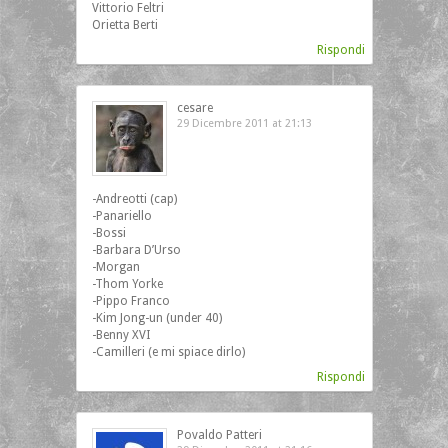
Vittorio Feltri
Orietta Berti
Rispondi
cesare
29 Dicembre 2011 at 21:13
‎-Andreotti (cap)
-Panariello
-Bossi
-Barbara D’Urso
-Morgan
-Thom Yorke
-Pippo Franco
-Kim Jong-un (under 40)
-Benny XVI
-Camilleri (e mi spiace dirlo)
Rispondi
Povaldo Patteri