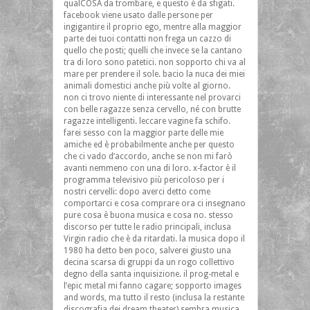
qualCOSA da trombare, e questo è da sfigati.
facebook viene usato dalle persone per
ingigantire il proprio ego, mentre alla maggior
parte dei tuoi contatti non frega un cazzo di
quello che posti; quelli che invece se la cantano
tra di loro sono patetici. non sopporto chi va al
mare per prendere il sole. bacio la nuca dei miei
animali domestici anche più volte al giorno.
non ci trovo niente di interessante nel provarci
con belle ragazze senza cervello, né con brutte
ragazze intelligenti. leccare vagine fa schifo.
farei sesso con la maggior parte delle mie
amiche ed è probabilmente anche per questo
che ci vado d’accordo, anche se non mi farò
avanti nemmeno con una di loro. x-factor è il
programma televisivo più pericoloso per i
nostri cervelli: dopo averci detto come
comportarci e cosa comprare ora ci insegnano
pure cosa è buona musica e cosa no. stesso
discorso per tutte le radio principali, inclusa
Virgin radio che è da ritardati. la musica dopo il
1980 ha detto ben poco, salverei giusto una
decina scarsa di gruppi da un rogo collettivo
degno della santa inquisizione. il prog-metal e
l’epic metal mi fanno cagare; sopporto images
and words, ma tutto il resto (inclusa la restante
discografia dei dream theater) sembra musica