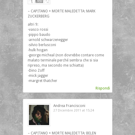
– CAPITANO + MORTE MALEDETTA: MARK
ZUCKERBERG
altri 9:
-vasco rossi
-pippo baudo
-arnold schwarzenegger
-silvio berlusconi
-hulk hogan
-george micheal (non dovrebbe contare come
malato terminale perché sembra che si sia
ripreso, ma secondo me schiatta)
-Dino Zoff
-mick jagger
-margret thatcher
Rispondi
Andrea Francisconi
27 Dicembre 2011 at 15:24
– CAPITANO + MORTE MALEDETTA: BELEN