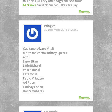
this helps 🙂 They offer pagerank seo tools
backlinks
backlink builder Take care. Jay
Rispondi
Pringles
30 Dicembre 2011 at 22:50
Capitano: Alvaro Vitali
Morte maledetta: Britney Spears
Altri:
Lapo Elkan
Little Richard
Vasco Rossi
Kate Moss
Paolo Villaggio
Axl Rose
Lindsay Lohan
Hosni Mubarak
Rispondi