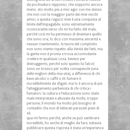
da picchiaduro nipponici, che sopporto ancora
meno. sto molto più a mio agio con me stesso
che non con la maggior parte dei miei vecchi
amici, e questa ragazzi miei è una conquista al
limite dell’impagabile. sono estremamente
riconoscente verso chi mi ha fatto del male,
perché così mi ha permesso di diventare quello
che sono ora; lo dico con massima sincerità e
nessun risentimento. le teorie del complotto
non sono niente rispetto alla Verità dei fatti, ma
la gente non è pronta e trova accomodante
credere in qualsiasi cosa. bevevo per
distruggermi, perché solo questo fa l’alcol;
sono un tossico per scelta consapevole (una
delle migliori della mia vita), a differenza di chi
beve alcolici o caffè o tè. fumare è
incredibilmente da sfigati, ma lo è ancora di più
l’atteggiamento perbenista di chi critica i
fumatori. la cultura e l’educazione sono state
male interpretate e abusate da molte, troppe
persone; il mondo ha molto più bisogno di
contadini che non di letterati parassiti pieni di
sé.
qua mi fermo perché, anche se può sembrare
incredibile, ho anche di meglio da fare. tuttavia
pubblicare questa risposta è stata un’esperienza