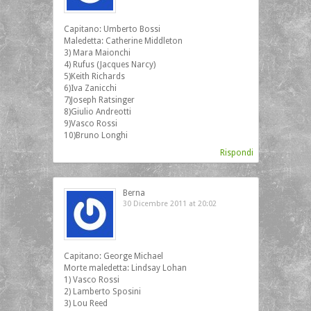
Capitano: Umberto Bossi
Maledetta: Catherine Middleton
3) Mara Maionchi
4) Rufus (Jacques Narcy)
5)Keith Richards
6)Iva Zanicchi
7)Joseph Ratsinger
8)Giulio Andreotti
9)Vasco Rossi
10)Bruno Longhi
Rispondi
Berna
30 Dicembre 2011 at 20:02
Capitano: George Michael
Morte maledetta: Lindsay Lohan
1) Vasco Rossi
2) Lamberto Sposini
3) Lou Reed