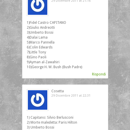
29 Dicembre 2011 at 21:16
1)Fidel Castro CAPITANO
2)Giulio Andreotti
3)Umberto Bossi
4)Dalai Lama
5)Marco Pannella
6)Colin Edwards
7)Little Tony
8)Gino Paoli
9)Ayman al-Zawahiri
10)George H. W. Bush (Bush Padre)
Rispondi
Cosetta
29 Dicembre 2011 at 22:31
1) Capitano: Silvio Berlusconi
2) Morte maledetta: Paris Hilton
3) Umberto Bossi