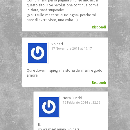
Complimenti per la pagina si fb, ed anche per
questo sito!!!! Se l’evoluzione continua com’è
iniziata, sarà stupendo!
(p.s.: Frullo ma te sei di Bologna? perchè mi
pare di averti visto, una volta…)
Rispondi
Volpari
17 Novembre 2011 at 17:17
Qui è dove mi spieghi la storia dei memi e godo
amore
Rispondi
Nora Bucchi
16 Febbraio 2014 at 22:33
!!!
so we meet again, volpari…