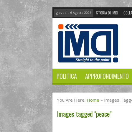
STORIA DI IMDI
COLLA
giovedì , 6 Agosto 2026
POLITICA
APPROFONDIMENTO
You Are Here:
Home
»
Images Tagg
Images tagged "peace"