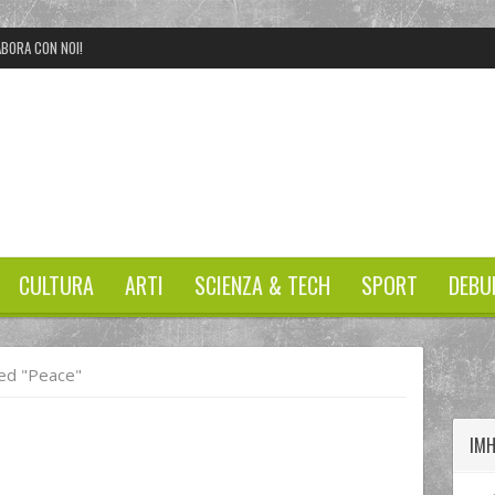
BORA CON NOI!
CULTURA
ARTI
SCIENZA & TECH
SPORT
DEBU
twitter
googleplus
facebook
ed "peace"
IM