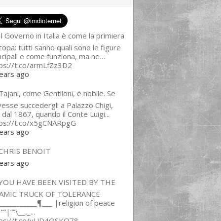
l Governo in Italia è come la primiera
copa: tutti sanno quali sono le figure
ncipali e come funziona, ma ne…
ps://t.co/armLfZz3D2
ears ago
ajani, come Gentiloni, è nobile. Se
esse succedergli a Palazzo Chigi,
 dal 1867, quando il Conte Luigi...
tps://t.co/x5gCNARpgG
ears ago
CHRIS BENOIT
ears ago
YOU HAVE BEEN VISITED BY THE
LAMIC TRUCK OF TOLERANCE
___________¶___ |religion of peace
“”|””\__,_...
tps://t.co/yUD4QSKQ78