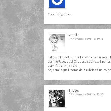
Cool story, bro…
Camilla
17 Novembre 2011 at 10:13
Bel post, Frullo! Si nota l’affetto che hai verso
tramite Facebook? Che cosa strana… E pur esse
Gamefaqs, che cos’è?
Ah, comunque il nome della rubrica è un colpo
Brigget
17 Novembre 2011 at 12:25