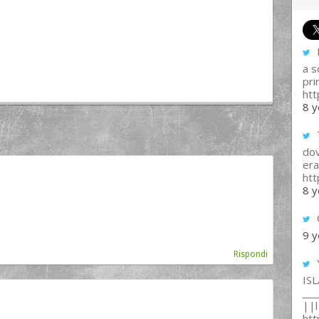
I
a s
pri
htt
8 y
T
dov
era
ht
8 y
9 y
Rispondi
IS
___
||l 
ht