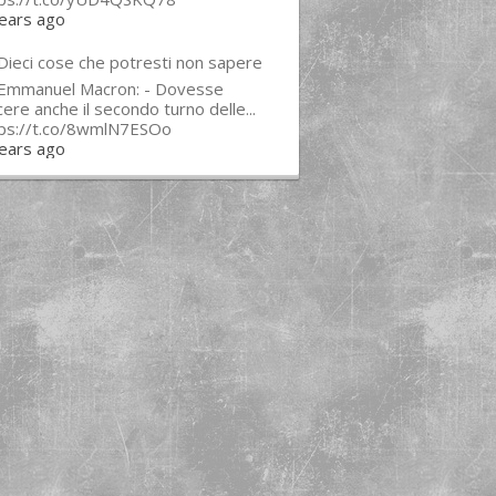
ears ago
Dieci cose che potresti non sapere
 Emmanuel Macron: - Dovesse
cere anche il secondo turno delle...
tps://t.co/8wmlN7ESOo
ears ago