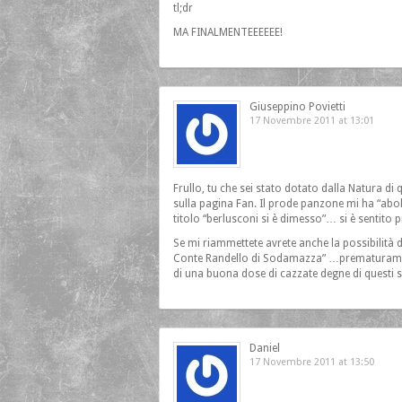
tl;dr
MA FINALMENTEEEEEE!
Giuseppino Povietti
17 Novembre 2011 at 13:01
Frullo, tu che sei stato dotato dalla Natura di 
sulla pagina Fan. Il prode panzone mi ha “abol
titolo “berlusconi si è dimesso”… si è sentito 
Se mi riammettete avrete anche la possibilità 
Conte Randello di Sodamazza” …prematuramente
di una buona dose di cazzate degne di questi s
Daniel
17 Novembre 2011 at 13:50