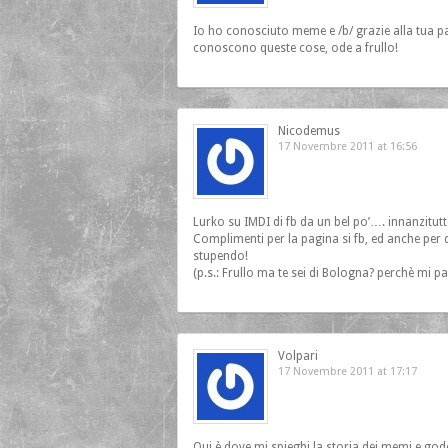
Io ho conosciuto meme e /b/ grazie alla tua p
conoscono queste cose, ode a frullo!
Nicodemus
17 Novembre 2011 at 16:56
Lurko su IMDI di fb da un bel po’…. innanzitutto:
Complimenti per la pagina si fb, ed anche per q
stupendo!
(p.s.: Frullo ma te sei di Bologna? perchè mi pa
Volpari
17 Novembre 2011 at 17:17
Qui è dove mi spieghi la storia dei memi e g