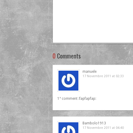
0
Comments
manuele
17 Novembre 2011 at 02:33
1° comment :fapfapfap:
Bambolo1913
17 Novembre 2011 at 04:40