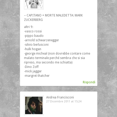
– CAPITANO + MORTE MALEDETTA: MARK
ZUCKERBERG
altri 9:
-vasco rossi
-pippo baudo
-arnold schwarzenegger
-silvio berlusconi
-hulk hogan
-george micheal (non dovrebbe contare come
malato terminale perché sembra che si sia
ripreso, ma secondo me schiatta)
-Dino Zoff
-mick jagger
-margret thatcher
Rispondi
Andrea Francisconi
27 Dicembre 2011 at 15:24