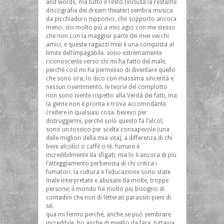
and words, ma tutto il resto (inclusa la restante
discografia dei dream theater) sembra musica
da picchiaduro nipponici, che sopporto ancora
meno. sto molto più a mio agio con me stesso
che non con la maggior parte dei miei vecchi
amici, e questa ragazzi miei è una conquista al
limite dell’impagabile. sono estremamente
riconoscente verso chi mi ha fatto del male,
perché così mi ha permesso di diventare quello
che sono ora; lo dico con massima sincerità e
nessun risentimento. le teorie del complotto
non sono niente rispetto alla Verità dei fatti, ma
la gente non è pronta e trova accomodante
credere in qualsiasi cosa. bevevo per
distruggermi, perché solo questo fa l’alcol;
sono un tossico per scelta consapevole (una
delle migliori della mia vita), a differenza di chi
beve alcolici o caffè o tè. fumare è
incredibilmente da sfigati, ma lo è ancora di più
l’atteggiamento perbenista di chi critica i
fumatori. la cultura e l’educazione sono state
male interpretate e abusate da molte, troppe
persone; il mondo ha molto più bisogno di
contadini che non di letterati parassiti pieni di
sé.
qua mi fermo perché, anche se può sembrare
incredibile, ho anche di meglio da fare. tuttavia