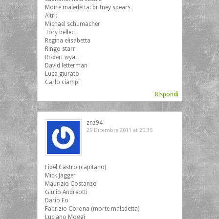
Morte maledetta: britney spears
Altri:
Michael schumacher
Tory belleci
Regina elisabetta
Ringo starr
Robert wyatt
David letterman
Luca giurato
Carlo ciampi
Rispondi
znz94
29 Dicembre 2011 at 20:35
Fidel Castro (capitano)
Mick Jagger
Maurizio Costanzo
Giulio Andreotti
Dario Fo
Fabrizio Corona (morte maledetta)
Luciano Moggi