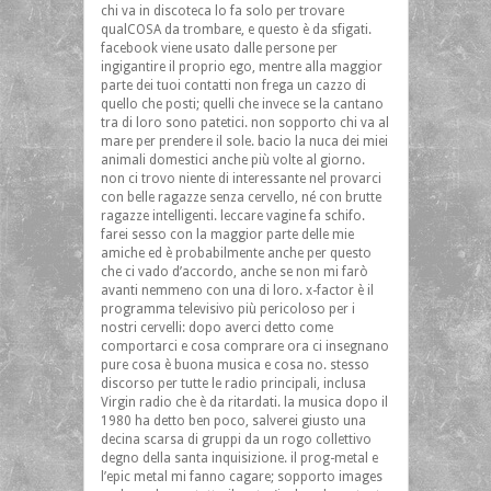
chi va in discoteca lo fa solo per trovare
qualCOSA da trombare, e questo è da sfigati.
facebook viene usato dalle persone per
ingigantire il proprio ego, mentre alla maggior
parte dei tuoi contatti non frega un cazzo di
quello che posti; quelli che invece se la cantano
tra di loro sono patetici. non sopporto chi va al
mare per prendere il sole. bacio la nuca dei miei
animali domestici anche più volte al giorno.
non ci trovo niente di interessante nel provarci
con belle ragazze senza cervello, né con brutte
ragazze intelligenti. leccare vagine fa schifo.
farei sesso con la maggior parte delle mie
amiche ed è probabilmente anche per questo
che ci vado d’accordo, anche se non mi farò
avanti nemmeno con una di loro. x-factor è il
programma televisivo più pericoloso per i
nostri cervelli: dopo averci detto come
comportarci e cosa comprare ora ci insegnano
pure cosa è buona musica e cosa no. stesso
discorso per tutte le radio principali, inclusa
Virgin radio che è da ritardati. la musica dopo il
1980 ha detto ben poco, salverei giusto una
decina scarsa di gruppi da un rogo collettivo
degno della santa inquisizione. il prog-metal e
l’epic metal mi fanno cagare; sopporto images