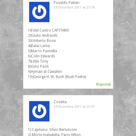
Povaldo Patteri
29 Dicembre 2011 at 21:16
1)Fidel Castro CAPITANO
2)Giulio Andreotti
3)Umberto Bossi
4)Dalai Lama
5)Marco Pannella
6)Colin Edwards
7)Little Tony
8)Gino Paoli
9)Ayman al-Zawahiri
10)George H. W. Bush (Bush Padre)
Rispondi
Cosetta
29 Dicembre 2011 at 22:31
1) Capitano: Silvio Berlusconi
2) Morte maledetta: Paris Hilton