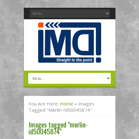
You Are Here:
Home
»
Images
Tagged "merlin-Id50045874"
Images tagged "merlin-
id50045874"