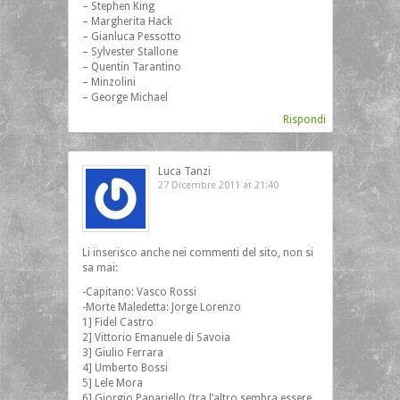
– Stephen King
– Margherita Hack
– Gianluca Pessotto
– Sylvester Stallone
– Quentin Tarantino
– Minzolini
– George Michael
Rispondi
Luca Tanzi
27 Dicembre 2011 at 21:40
Li inserisco anche nei commenti del sito, non si
sa mai:
-Capitano: Vasco Rossi
-Morte Maledetta: Jorge Lorenzo
1] Fidel Castro
2] Vittorio Emanuele di Savoia
3] Giulio Ferrara
4] Umberto Bossi
5] Lele Mora
6] Giorgio Panariello (tra l’altro sembra essere