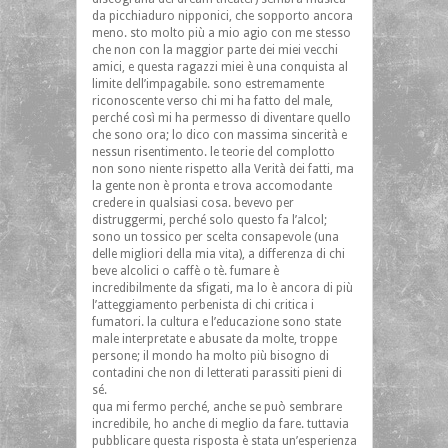
da picchiaduro nipponici, che sopporto ancora
meno. sto molto più a mio agio con me stesso
che non con la maggior parte dei miei vecchi
amici, e questa ragazzi miei è una conquista al
limite dell’impagabile. sono estremamente
riconoscente verso chi mi ha fatto del male,
perché così mi ha permesso di diventare quello
che sono ora; lo dico con massima sincerità e
nessun risentimento. le teorie del complotto
non sono niente rispetto alla Verità dei fatti, ma
la gente non è pronta e trova accomodante
credere in qualsiasi cosa. bevevo per
distruggermi, perché solo questo fa l’alcol;
sono un tossico per scelta consapevole (una
delle migliori della mia vita), a differenza di chi
beve alcolici o caffè o tè. fumare è
incredibilmente da sfigati, ma lo è ancora di più
l’atteggiamento perbenista di chi critica i
fumatori. la cultura e l’educazione sono state
male interpretate e abusate da molte, troppe
persone; il mondo ha molto più bisogno di
contadini che non di letterati parassiti pieni di
sé.
qua mi fermo perché, anche se può sembrare
incredibile, ho anche di meglio da fare. tuttavia
pubblicare questa risposta è stata un’esperienza