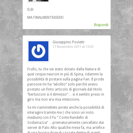
tl;dr
MA FINALMENTEEEEEE!
Rispondi
Giuseppino Povietti
17 Novembre 2011 at 13:01
Frullo, tu che sei stato dotato dalla Natura di
quei cinque neuroni in più di Spina, ridammi la
possibilità di postare sulla pagina Fan. Il prode
panzone mi ha “abolito” solo perchè avevo
postato un finto articolo di giornale dal titolo
“berlusconi si è dimesso”… si è sentito preso in
giro ma non era mia intenzione.
Se mi riammettete avrete anche la possibilità di
interagire tramite me ( che sono un noto
medium) con il Fu ” Conte Randello di
Sodamazza” …prematuramente cancellato dai
server di Palo Alto qualche mese fa, ma artefice
di una buona dose di cazzate degne di questi