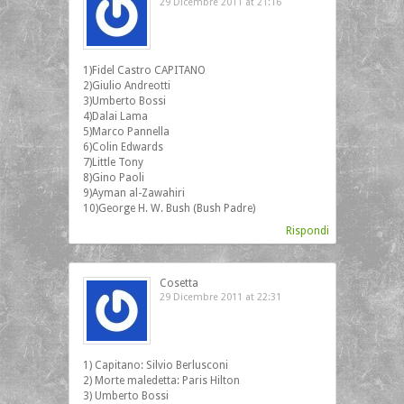
29 Dicembre 2011 at 21:16
1)Fidel Castro CAPITANO
2)Giulio Andreotti
3)Umberto Bossi
4)Dalai Lama
5)Marco Pannella
6)Colin Edwards
7)Little Tony
8)Gino Paoli
9)Ayman al-Zawahiri
10)George H. W. Bush (Bush Padre)
Rispondi
Cosetta
29 Dicembre 2011 at 22:31
1) Capitano: Silvio Berlusconi
2) Morte maledetta: Paris Hilton
3) Umberto Bossi