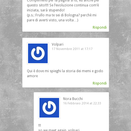
Complimenti per la pagina si fb, ed anche per
questo sito!!!! Se l’evoluzione continua com’è
iniziata, sarà stupendo!
(p.s.: Frullo ma te sei di Bologna? perchè mi
pare di averti visto, una volta…)
Rispondi
Volpari
17 Novembre 2011 at 17:17
Qui è dove mi spieghi la storia dei memi e godo
amore
Rispondi
Nora Bucchi
16 Febbraio 2014 at 22:33
!!!
so we meet again, volpari…