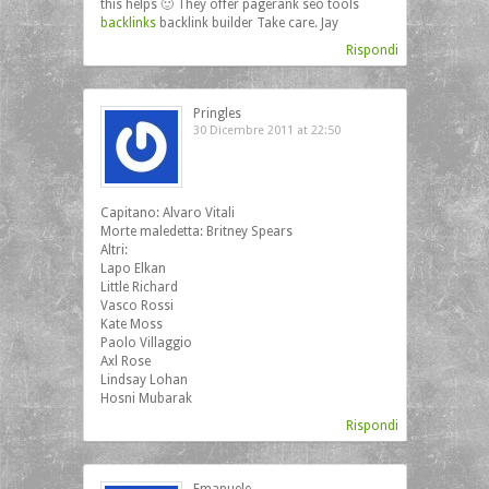
this helps 🙂 They offer pagerank seo tools
backlinks
backlink builder Take care. Jay
Rispondi
Pringles
30 Dicembre 2011 at 22:50
Capitano: Alvaro Vitali
Morte maledetta: Britney Spears
Altri:
Lapo Elkan
Little Richard
Vasco Rossi
Kate Moss
Paolo Villaggio
Axl Rose
Lindsay Lohan
Hosni Mubarak
Rispondi