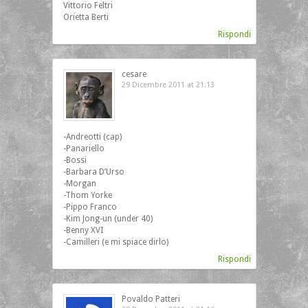
Vittorio Feltri
Orietta Berti
Rispondi
cesare
29 Dicembre 2011 at 21:13
‎-Andreotti (cap)
-Panariello
-Bossi
-Barbara D’Urso
-Morgan
-Thom Yorke
-Pippo Franco
-Kim Jong-un (under 40)
-Benny XVI
-Camilleri (e mi spiace dirlo)
Rispondi
Povaldo Patteri