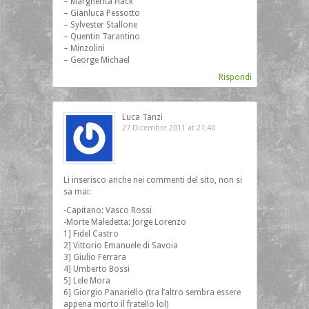
– Margherita Hack
– Gianluca Pessotto
– Sylvester Stallone
– Quentin Tarantino
– Minzolini
– George Michael
Rispondi
Luca Tanzi
27 Dicembre 2011 at 21:40
Li inserisco anche nei commenti del sito, non si
sa mai:
-Capitano: Vasco Rossi
-Morte Maledetta: Jorge Lorenzo
1] Fidel Castro
2] Vittorio Emanuele di Savoia
3] Giulio Ferrara
4] Umberto Bossi
5] Lele Mora
6] Giorgio Panariello (tra l’altro sembra essere
appena morto il fratello lol)