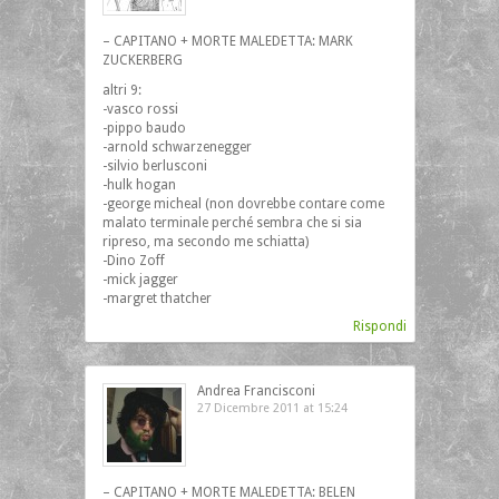
– CAPITANO + MORTE MALEDETTA: MARK
ZUCKERBERG
altri 9:
-vasco rossi
-pippo baudo
-arnold schwarzenegger
-silvio berlusconi
-hulk hogan
-george micheal (non dovrebbe contare come
malato terminale perché sembra che si sia
ripreso, ma secondo me schiatta)
-Dino Zoff
-mick jagger
-margret thatcher
Rispondi
Andrea Francisconi
27 Dicembre 2011 at 15:24
– CAPITANO + MORTE MALEDETTA: BELEN