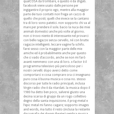
qualCOSA da trombare, e questo è da sfigati.
facebook viene usato dalle persone per
ingigantire il proprio ego, mentre alla maggior
parte dei tuoi contatti non frega un cazzo di
quello che posti; quelli che invece se la cantano
tra di loro sono patetici. non sopporto chi va al
mare per prendere il sole. bacio la nuca dei miei
animali domestici anche più volte al giorno.
non ci trovo niente di interessante nel provarci
con belle ragazze senza cervello, né con brutte
ragazze intelligenti. leccare vagine fa schifo.
farei sesso con la maggior parte delle mie
amiche ed è probabilmente anche per questo
che ci vado d’accordo, anche se non mi farò
avanti nemmeno con una di loro. x-factor è il
programma televisivo più pericoloso per i
nostri cervelli: dopo averci detto come
comportarci e cosa comprare ora ci insegnano
pure cosa è buona musica e cosa no. stesso
discorso per tutte le radio principali, inclusa
Virgin radio che è da ritardati. la musica dopo il
1980 ha detto ben poco, salverei giusto una
decina scarsa di gruppi da un rogo collettivo
degno della santa inquisizione. il prog-metal e
l’epic metal mi fanno cagare; sopporto images
and words, ma tutto il resto (inclusa la restante
discografia dei dream theater) sembra musica