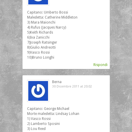
Capitano: Umberto Bossi
Maledetta: Catherine Middleton
3) Mara Maionchi
4) Rufus (Jacques Narcy)
5)Keith Richards
6)Iva Zanicchi
7)Joseph Ratsinger
8)Giulio Andreotti
9)Vasco Rossi
10)Bruno Longhi
Rispondi
Berna
30 Dicembre 2011 at 20:02
Capitano: George Michael
Morte maledetta: Lindsay Lohan
1) Vasco Rossi
2) Lamberto Sposini
3) Lou Reed