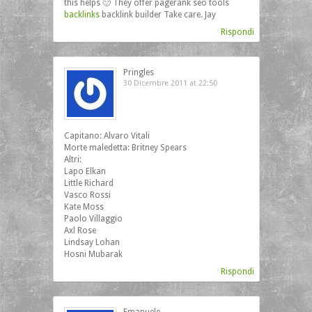
this helps 🙂 They offer pagerank seo tools
backlinks
backlink builder Take care. Jay
Rispondi
Pringles
30 Dicembre 2011 at 22:50
Capitano: Alvaro Vitali
Morte maledetta: Britney Spears
Altri:
Lapo Elkan
Little Richard
Vasco Rossi
Kate Moss
Paolo Villaggio
Axl Rose
Lindsay Lohan
Hosni Mubarak
Rispondi