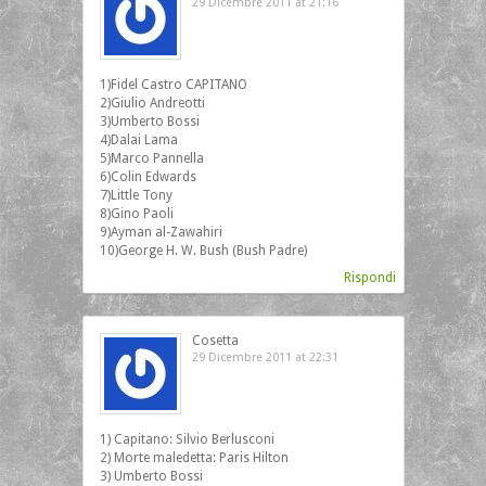
29 Dicembre 2011 at 21:16
1)Fidel Castro CAPITANO
2)Giulio Andreotti
3)Umberto Bossi
4)Dalai Lama
5)Marco Pannella
6)Colin Edwards
7)Little Tony
8)Gino Paoli
9)Ayman al-Zawahiri
10)George H. W. Bush (Bush Padre)
Rispondi
Cosetta
29 Dicembre 2011 at 22:31
1) Capitano: Silvio Berlusconi
2) Morte maledetta: Paris Hilton
3) Umberto Bossi