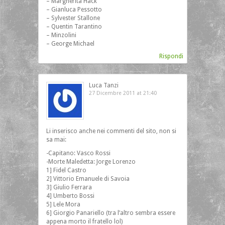
– Margherita Hack
– Gianluca Pessotto
– Sylvester Stallone
– Quentin Tarantino
– Minzolini
– George Michael
Rispondi
Luca Tanzi
27 Dicembre 2011 at 21:40
Li inserisco anche nei commenti del sito, non si
sa mai:
-Capitano: Vasco Rossi
-Morte Maledetta: Jorge Lorenzo
1] Fidel Castro
2] Vittorio Emanuele di Savoia
3] Giulio Ferrara
4] Umberto Bossi
5] Lele Mora
6] Giorgio Panariello (tra l’altro sembra essere
appena morto il fratello lol)