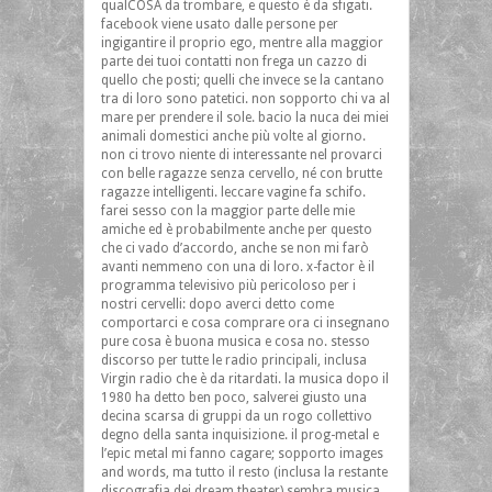
qualCOSA da trombare, e questo è da sfigati.
facebook viene usato dalle persone per
ingigantire il proprio ego, mentre alla maggior
parte dei tuoi contatti non frega un cazzo di
quello che posti; quelli che invece se la cantano
tra di loro sono patetici. non sopporto chi va al
mare per prendere il sole. bacio la nuca dei miei
animali domestici anche più volte al giorno.
non ci trovo niente di interessante nel provarci
con belle ragazze senza cervello, né con brutte
ragazze intelligenti. leccare vagine fa schifo.
farei sesso con la maggior parte delle mie
amiche ed è probabilmente anche per questo
che ci vado d’accordo, anche se non mi farò
avanti nemmeno con una di loro. x-factor è il
programma televisivo più pericoloso per i
nostri cervelli: dopo averci detto come
comportarci e cosa comprare ora ci insegnano
pure cosa è buona musica e cosa no. stesso
discorso per tutte le radio principali, inclusa
Virgin radio che è da ritardati. la musica dopo il
1980 ha detto ben poco, salverei giusto una
decina scarsa di gruppi da un rogo collettivo
degno della santa inquisizione. il prog-metal e
l’epic metal mi fanno cagare; sopporto images
and words, ma tutto il resto (inclusa la restante
discografia dei dream theater) sembra musica