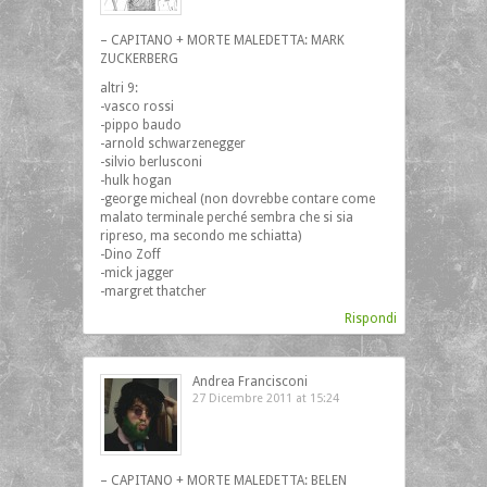
– CAPITANO + MORTE MALEDETTA: MARK
ZUCKERBERG
altri 9:
-vasco rossi
-pippo baudo
-arnold schwarzenegger
-silvio berlusconi
-hulk hogan
-george micheal (non dovrebbe contare come
malato terminale perché sembra che si sia
ripreso, ma secondo me schiatta)
-Dino Zoff
-mick jagger
-margret thatcher
Rispondi
Andrea Francisconi
27 Dicembre 2011 at 15:24
– CAPITANO + MORTE MALEDETTA: BELEN