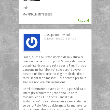
tl;dr
MA FINALMENTEEEEEE!
Rispondi
Giuseppino Povietti
17 Novembre 2011 at 13:01
Frullo, tu che sei stato dotato dalla Natura di
quei cinque neuroni in più di Spina, ridammi la
possibilità di postare sulla pagina Fan. Il prode
panzone mi ha “abolito” solo perchè avevo
postato un finto articolo di giornale dal titolo
“berlusconi si è dimesso”… si è sentito preso in
giro ma non era mia intenzione.
Se mi riammettete avrete anche la possibilità di
interagire tramite me ( che sono un noto
medium) con il Fu ” Conte Randello di
Sodamazza” …prematuramente cancellato dai
server di Palo Alto qualche mese fa, ma artefice
di una buona dose di cazzate degne di questi