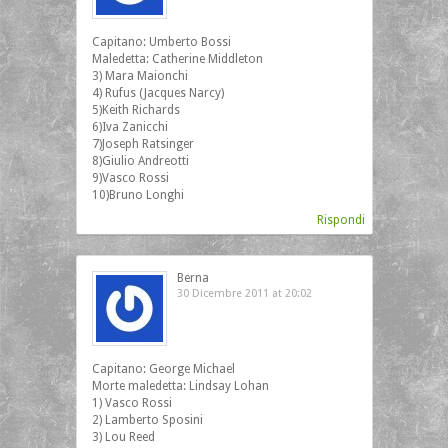
Capitano: Umberto Bossi
Maledetta: Catherine Middleton
3) Mara Maionchi
4) Rufus (Jacques Narcy)
5)Keith Richards
6)Iva Zanicchi
7)Joseph Ratsinger
8)Giulio Andreotti
9)Vasco Rossi
10)Bruno Longhi
Rispondi
Berna
30 Dicembre 2011 at 20:02
Capitano: George Michael
Morte maledetta: Lindsay Lohan
1) Vasco Rossi
2) Lamberto Sposini
3) Lou Reed