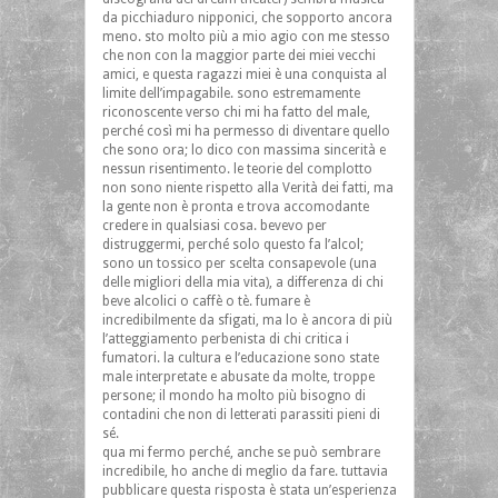
da picchiaduro nipponici, che sopporto ancora
meno. sto molto più a mio agio con me stesso
che non con la maggior parte dei miei vecchi
amici, e questa ragazzi miei è una conquista al
limite dell’impagabile. sono estremamente
riconoscente verso chi mi ha fatto del male,
perché così mi ha permesso di diventare quello
che sono ora; lo dico con massima sincerità e
nessun risentimento. le teorie del complotto
non sono niente rispetto alla Verità dei fatti, ma
la gente non è pronta e trova accomodante
credere in qualsiasi cosa. bevevo per
distruggermi, perché solo questo fa l’alcol;
sono un tossico per scelta consapevole (una
delle migliori della mia vita), a differenza di chi
beve alcolici o caffè o tè. fumare è
incredibilmente da sfigati, ma lo è ancora di più
l’atteggiamento perbenista di chi critica i
fumatori. la cultura e l’educazione sono state
male interpretate e abusate da molte, troppe
persone; il mondo ha molto più bisogno di
contadini che non di letterati parassiti pieni di
sé.
qua mi fermo perché, anche se può sembrare
incredibile, ho anche di meglio da fare. tuttavia
pubblicare questa risposta è stata un’esperienza