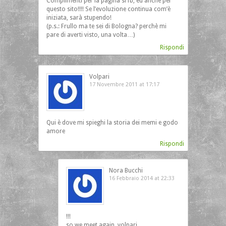
Complimenti per la pagina si fb, ed anche per
questo sito!!!! Se l’evoluzione continua com’è
iniziata, sarà stupendo!
(p.s.: Frullo ma te sei di Bologna? perchè mi
pare di averti visto, una volta…)
Rispondi
Volpari
17 Novembre 2011 at 17:17
Qui è dove mi spieghi la storia dei memi e godo
amore
Rispondi
Nora Bucchi
16 Febbraio 2014 at 22:33
!!!
so we meet again, volpari…