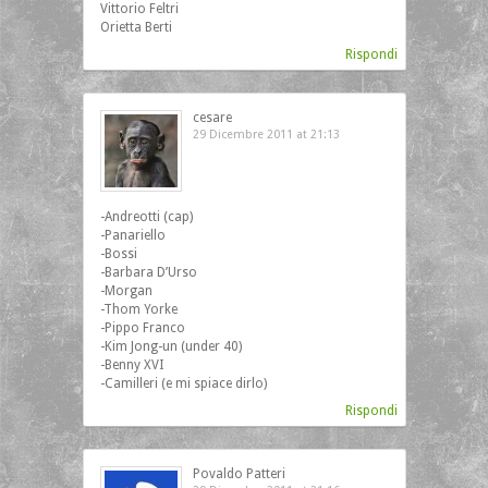
Vittorio Feltri
Orietta Berti
Rispondi
cesare
29 Dicembre 2011 at 21:13
‎-Andreotti (cap)
-Panariello
-Bossi
-Barbara D’Urso
-Morgan
-Thom Yorke
-Pippo Franco
-Kim Jong-un (under 40)
-Benny XVI
-Camilleri (e mi spiace dirlo)
Rispondi
Povaldo Patteri