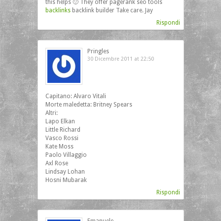
this helps 🙂 They offer pagerank seo tools
backlinks
backlink builder Take care. Jay
Rispondi
Pringles
30 Dicembre 2011 at 22:50
Capitano: Alvaro Vitali
Morte maledetta: Britney Spears
Altri:
Lapo Elkan
Little Richard
Vasco Rossi
Kate Moss
Paolo Villaggio
Axl Rose
Lindsay Lohan
Hosni Mubarak
Rispondi