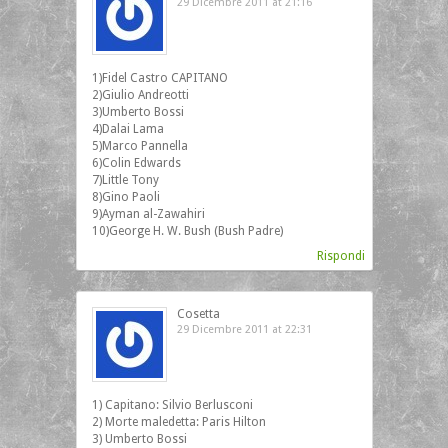
29 Dicembre 2011 at 21:16
1)Fidel Castro CAPITANO
2)Giulio Andreotti
3)Umberto Bossi
4)Dalai Lama
5)Marco Pannella
6)Colin Edwards
7)Little Tony
8)Gino Paoli
9)Ayman al-Zawahiri
10)George H. W. Bush (Bush Padre)
Rispondi
Cosetta
29 Dicembre 2011 at 22:31
1) Capitano: Silvio Berlusconi
2) Morte maledetta: Paris Hilton
3) Umberto Bossi