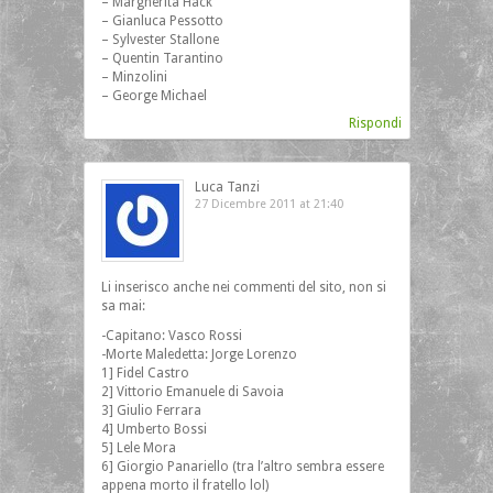
– Margherita Hack
– Gianluca Pessotto
– Sylvester Stallone
– Quentin Tarantino
– Minzolini
– George Michael
Rispondi
Luca Tanzi
27 Dicembre 2011 at 21:40
Li inserisco anche nei commenti del sito, non si
sa mai:
-Capitano: Vasco Rossi
-Morte Maledetta: Jorge Lorenzo
1] Fidel Castro
2] Vittorio Emanuele di Savoia
3] Giulio Ferrara
4] Umberto Bossi
5] Lele Mora
6] Giorgio Panariello (tra l’altro sembra essere
appena morto il fratello lol)