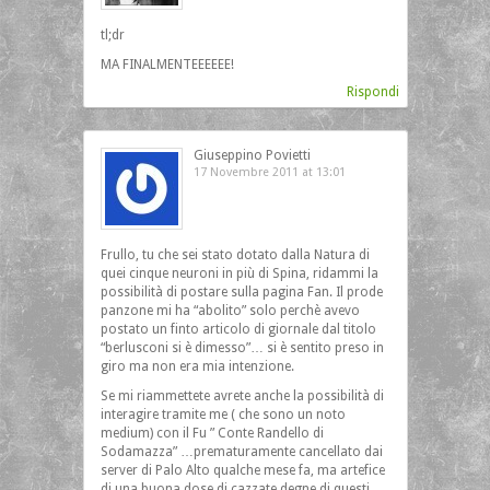
tl;dr
MA FINALMENTEEEEEE!
Rispondi
Giuseppino Povietti
17 Novembre 2011 at 13:01
Frullo, tu che sei stato dotato dalla Natura di
quei cinque neuroni in più di Spina, ridammi la
possibilità di postare sulla pagina Fan. Il prode
panzone mi ha “abolito” solo perchè avevo
postato un finto articolo di giornale dal titolo
“berlusconi si è dimesso”… si è sentito preso in
giro ma non era mia intenzione.
Se mi riammettete avrete anche la possibilità di
interagire tramite me ( che sono un noto
medium) con il Fu ” Conte Randello di
Sodamazza” …prematuramente cancellato dai
server di Palo Alto qualche mese fa, ma artefice
di una buona dose di cazzate degne di questi