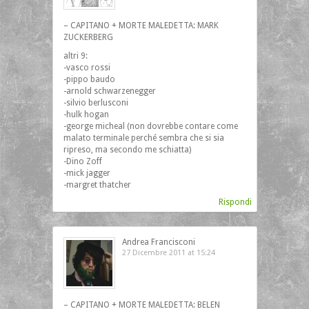
– CAPITANO + MORTE MALEDETTA: MARK
ZUCKERBERG
altri 9:
-vasco rossi
-pippo baudo
-arnold schwarzenegger
-silvio berlusconi
-hulk hogan
-george micheal (non dovrebbe contare come
malato terminale perché sembra che si sia
ripreso, ma secondo me schiatta)
-Dino Zoff
-mick jagger
-margret thatcher
Rispondi
Andrea Francisconi
27 Dicembre 2011 at 15:24
– CAPITANO + MORTE MALEDETTA: BELEN