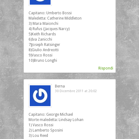
Capitano: Umberto Bossi
Maledetta: Catherine Middleton
3) Mara Maionchi
4) Rufus (Jacques Narcy)
5)Keith Richards
6)Iva Zanicchi
7)Joseph Ratsinger
8)Giulio Andreotti
9)Vasco Rossi
10)Bruno Longhi
Rispondi
Berna
30 Dicembre 2011 at 20:02
Capitano: George Michael
Morte maledetta: Lindsay Lohan
1) Vasco Rossi
2) Lamberto Sposini
3) Lou Reed