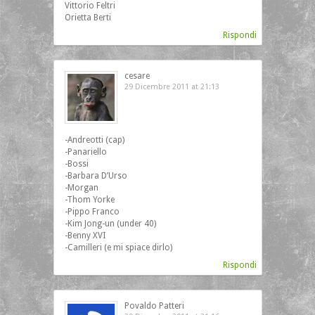
Vittorio Feltri
Orietta Berti
Rispondi
cesare
29 Dicembre 2011 at 21:13
‎-Andreotti (cap)
-Panariello
-Bossi
-Barbara D’Urso
-Morgan
-Thom Yorke
-Pippo Franco
-Kim Jong-un (under 40)
-Benny XVI
-Camilleri (e mi spiace dirlo)
Rispondi
Povaldo Patteri