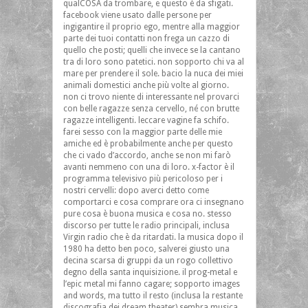
qualCOSA da trombare, e questo è da sfigati.
facebook viene usato dalle persone per
ingigantire il proprio ego, mentre alla maggior
parte dei tuoi contatti non frega un cazzo di
quello che posti; quelli che invece se la cantano
tra di loro sono patetici. non sopporto chi va al
mare per prendere il sole. bacio la nuca dei miei
animali domestici anche più volte al giorno.
non ci trovo niente di interessante nel provarci
con belle ragazze senza cervello, né con brutte
ragazze intelligenti. leccare vagine fa schifo.
farei sesso con la maggior parte delle mie
amiche ed è probabilmente anche per questo
che ci vado d’accordo, anche se non mi farò
avanti nemmeno con una di loro. x-factor è il
programma televisivo più pericoloso per i
nostri cervelli: dopo averci detto come
comportarci e cosa comprare ora ci insegnano
pure cosa è buona musica e cosa no. stesso
discorso per tutte le radio principali, inclusa
Virgin radio che è da ritardati. la musica dopo il
1980 ha detto ben poco, salverei giusto una
decina scarsa di gruppi da un rogo collettivo
degno della santa inquisizione. il prog-metal e
l’epic metal mi fanno cagare; sopporto images
and words, ma tutto il resto (inclusa la restante
discografia dei dream theater) sembra musica