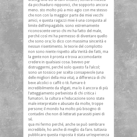
da picchiaduro nipponici, che sopporto ancora
meno. sto molto più a mio agio con me stesso
che non con la maggior parte dei miei vecchi
amici, e questa ragazzi miei è una conquista al
limite dell’impagabile. sono estremamente
riconoscente verso chi mi ha fatto del male,
perché così mi ha permesso di diventare quello
che sono ora; lo dico con massima sincerità e
nessun risentimento. le teorie del complotto
non sono niente rispetto alla Verità dei fatti, ma
la gente non è pronta e trova accomodante
credere in qualsiasi cosa. bevevo per
distruggermi, perché solo questo fa l’alcol;
sono un tossico per scelta consapevole (una
delle migliori della mia vita), a differenza di chi
beve alcolici o caffè o tè. fumare è
incredibilmente da sfigati, ma lo è ancora di più
l’atteggiamento perbenista di chi critica i
fumatori. la cultura e l’educazione sono state
male interpretate e abusate da molte, troppe
persone; il mondo ha molto più bisogno di
contadini che non di letterati parassiti pieni di
sé.
qua mi fermo perché, anche se può sembrare
incredibile, ho anche di meglio da fare. tuttavia
pubblicare questa risposta è stata un’esperienza