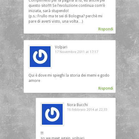
Complimenti per la pagina si fb, ed anche per
questo sito!!!! Se l’evoluzione continua com’è
iniziata, sarà stupendo!
(p.s.: Frullo ma te sei di Bologna? perchè mi
pare di averti visto, una volta…)
Rispondi
Volpari
17 Novembre 2011 at 17:17
Qui è dove mi spieghi la storia dei memi e godo
amore
Rispondi
Nora Bucchi
16 Febbraio 2014 at 22:33
!!!
so we meet again, volpari…