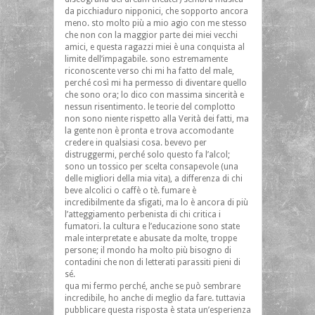
da picchiaduro nipponici, che sopporto ancora
meno. sto molto più a mio agio con me stesso
che non con la maggior parte dei miei vecchi
amici, e questa ragazzi miei è una conquista al
limite dell’impagabile. sono estremamente
riconoscente verso chi mi ha fatto del male,
perché così mi ha permesso di diventare quello
che sono ora; lo dico con massima sincerità e
nessun risentimento. le teorie del complotto
non sono niente rispetto alla Verità dei fatti, ma
la gente non è pronta e trova accomodante
credere in qualsiasi cosa. bevevo per
distruggermi, perché solo questo fa l’alcol;
sono un tossico per scelta consapevole (una
delle migliori della mia vita), a differenza di chi
beve alcolici o caffè o tè. fumare è
incredibilmente da sfigati, ma lo è ancora di più
l’atteggiamento perbenista di chi critica i
fumatori. la cultura e l’educazione sono state
male interpretate e abusate da molte, troppe
persone; il mondo ha molto più bisogno di
contadini che non di letterati parassiti pieni di
sé.
qua mi fermo perché, anche se può sembrare
incredibile, ho anche di meglio da fare. tuttavia
pubblicare questa risposta è stata un’esperienza