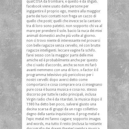
qualCOSA da trombare, e questo è da sfigati.
facebook viene usato dalle persone per
ingigantire il proprio ego, mentre alla maggior
parte dei tuoi contatti non frega un cazzo di
quello che posti; quelli che invece se la cantano
tra di loro sono patetici. non sopporto chi va al
mare per prendere il sole. bacio la nuca dei miei
animali domestici anche più volte al giorno.
non ci trovo niente di interessante nel provarci
con belle ragazze senza cervello, né con brutte
ragazze intelligenti. leccare vagine fa schifo.
farei sesso con la maggior parte delle mie
amiche ed è probabilmente anche per questo
che ci vado d’accordo, anche se non mi farò
avanti nemmeno con una di loro. x-factor è il
programma televisivo più pericoloso per i
nostri cervelli: dopo averci detto come
comportarci e cosa comprare ora ci insegnano
pure cosa è buona musica e cosa no. stesso
discorso per tutte le radio principali, inclusa
Virgin radio che è da ritardati. la musica dopo il
1980 ha detto ben poco, salverei giusto una
decina scarsa di gruppi da un rogo collettivo
degno della santa inquisizione. il prog-metal e
l’epic metal mi fanno cagare; sopporto images
and words, ma tutto il resto (inclusa la restante
discografia dei dream theater) sembra musica