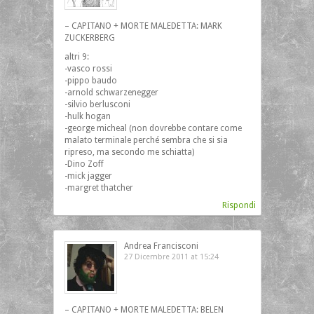
– CAPITANO + MORTE MALEDETTA: MARK
ZUCKERBERG
altri 9:
-vasco rossi
-pippo baudo
-arnold schwarzenegger
-silvio berlusconi
-hulk hogan
-george micheal (non dovrebbe contare come
malato terminale perché sembra che si sia
ripreso, ma secondo me schiatta)
-Dino Zoff
-mick jagger
-margret thatcher
Rispondi
Andrea Francisconi
27 Dicembre 2011 at 15:24
– CAPITANO + MORTE MALEDETTA: BELEN