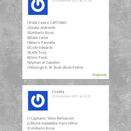
29 Dicembre 2011 at 21:16
1)Fidel Castro CAPITANO
2)Giulio Andreotti
3)Umberto Bossi
4)Dalai Lama
5)Marco Pannella
6)Colin Edwards
7)Little Tony
8)Gino Paoli
9)Ayman al-Zawahiri
10)George H. W. Bush (Bush Padre)
Rispondi
Cosetta
29 Dicembre 2011 at 22:31
1) Capitano: Silvio Berlusconi
2) Morte maledetta: Paris Hilton
3) Umberto Bossi