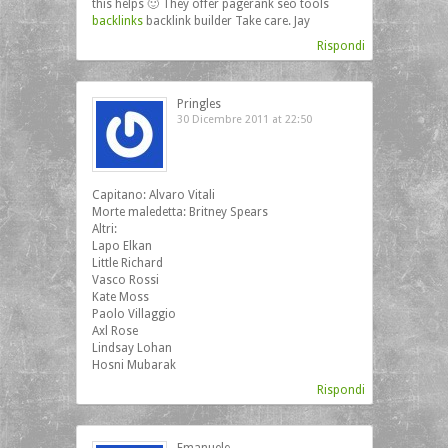
this helps 🙂 They offer pagerank seo tools
backlinks
backlink builder Take care. Jay
Rispondi
Pringles
30 Dicembre 2011 at 22:50
Capitano: Alvaro Vitali
Morte maledetta: Britney Spears
Altri:
Lapo Elkan
Little Richard
Vasco Rossi
Kate Moss
Paolo Villaggio
Axl Rose
Lindsay Lohan
Hosni Mubarak
Rispondi