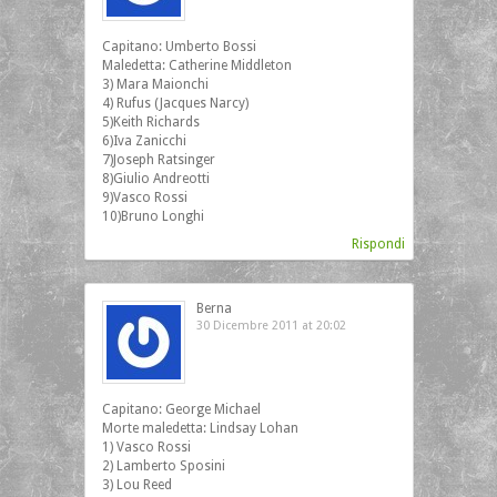
Capitano: Umberto Bossi
Maledetta: Catherine Middleton
3) Mara Maionchi
4) Rufus (Jacques Narcy)
5)Keith Richards
6)Iva Zanicchi
7)Joseph Ratsinger
8)Giulio Andreotti
9)Vasco Rossi
10)Bruno Longhi
Rispondi
Berna
30 Dicembre 2011 at 20:02
Capitano: George Michael
Morte maledetta: Lindsay Lohan
1) Vasco Rossi
2) Lamberto Sposini
3) Lou Reed