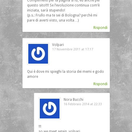
Complimenti per la pagina si fb, ed anche per
questo sito!!!! Se l’evoluzione continua com’è
iniziata, sarà stupendo!
(p.s.: Frullo ma te sei di Bologna? perchè mi
pare di averti visto, una volta…)
Rispondi
Volpari
17 Novembre 2011 at 17:17
Qui è dove mi spieghi la storia dei memi e godo
amore
Rispondi
Nora Bucchi
16 Febbraio 2014 at 22:33
!!!
so we meet again, volpari…