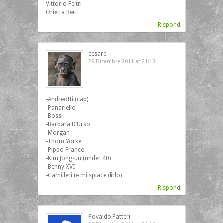
Vittorio Feltri
Orietta Berti
Rispondi
cesare
29 Dicembre 2011 at 21:13
‎-Andreotti (cap)
-Panariello
-Bossi
-Barbara D’Urso
-Morgan
-Thom Yorke
-Pippo Franco
-Kim Jong-un (under 40)
-Benny XVI
-Camilleri (e mi spiace dirlo)
Rispondi
Povaldo Patteri