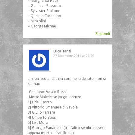
– Margherita Hack
– Gianluca Pessotto
– Sylvester Stallone
– Quentin Tarantino
– Minzolini
– George Michael
Rispondi
Luca Tanzi
27 Dicembre 2011 at 21:40
Li inserisco anche nei commenti del sito, non si
sa mai:
-Capitano: Vasco Rossi
-Morte Maledetta: Jorge Lorenzo
1] Fidel Castro
2] Vittorio Emanuele di Savoia
3] Giulio Ferrara
4] Umberto Bossi
5] Lele Mora
6] Giorgio Panariello (tra l’altro sembra essere
appena morto il fratello lol)