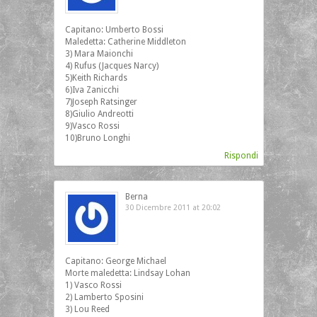
Capitano: Umberto Bossi
Maledetta: Catherine Middleton
3) Mara Maionchi
4) Rufus (Jacques Narcy)
5)Keith Richards
6)Iva Zanicchi
7)Joseph Ratsinger
8)Giulio Andreotti
9)Vasco Rossi
10)Bruno Longhi
Rispondi
Berna
30 Dicembre 2011 at 20:02
Capitano: George Michael
Morte maledetta: Lindsay Lohan
1) Vasco Rossi
2) Lamberto Sposini
3) Lou Reed