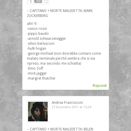
– CAPITANO + MORTE MALEDETTA: MARK
ZUCKERBERG
altri 9:
-vasco rossi
-pippo baudo
-arnold schwarzenegger
-silvio berlusconi
-hulk hogan
-george micheal (non dovrebbe contare come
malato terminale perché sembra che si sia
ripreso, ma secondo me schiatta)
-Dino Zoff
-mick jagger
-margret thatcher
Rispondi
Andrea Francisconi
27 Dicembre 2011 at 15:24
– CAPITANO + MORTE MALEDETTA: BELEN