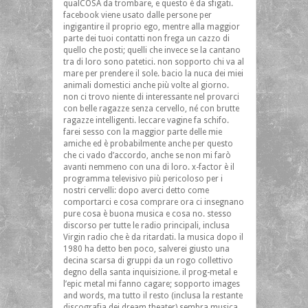
qualCOSA da trombare, e questo è da sfigati.
facebook viene usato dalle persone per
ingigantire il proprio ego, mentre alla maggior
parte dei tuoi contatti non frega un cazzo di
quello che posti; quelli che invece se la cantano
tra di loro sono patetici. non sopporto chi va al
mare per prendere il sole. bacio la nuca dei miei
animali domestici anche più volte al giorno.
non ci trovo niente di interessante nel provarci
con belle ragazze senza cervello, né con brutte
ragazze intelligenti. leccare vagine fa schifo.
farei sesso con la maggior parte delle mie
amiche ed è probabilmente anche per questo
che ci vado d’accordo, anche se non mi farò
avanti nemmeno con una di loro. x-factor è il
programma televisivo più pericoloso per i
nostri cervelli: dopo averci detto come
comportarci e cosa comprare ora ci insegnano
pure cosa è buona musica e cosa no. stesso
discorso per tutte le radio principali, inclusa
Virgin radio che è da ritardati. la musica dopo il
1980 ha detto ben poco, salverei giusto una
decina scarsa di gruppi da un rogo collettivo
degno della santa inquisizione. il prog-metal e
l’epic metal mi fanno cagare; sopporto images
and words, ma tutto il resto (inclusa la restante
discografia dei dream theater) sembra musica