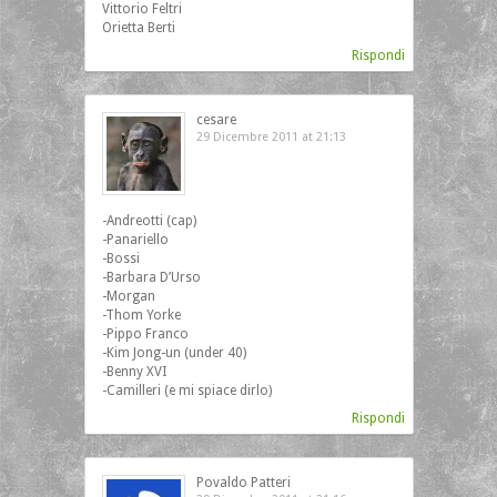
Vittorio Feltri
Orietta Berti
Rispondi
cesare
29 Dicembre 2011 at 21:13
‎-Andreotti (cap)
-Panariello
-Bossi
-Barbara D’Urso
-Morgan
-Thom Yorke
-Pippo Franco
-Kim Jong-un (under 40)
-Benny XVI
-Camilleri (e mi spiace dirlo)
Rispondi
Povaldo Patteri