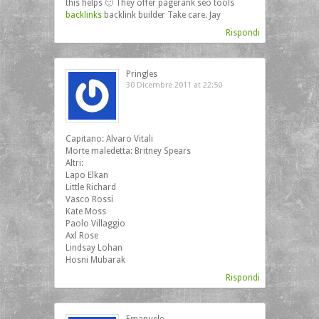
this helps 🙂 They offer pagerank seo tools
backlinks
backlink builder Take care. Jay
Rispondi
Pringles
30 Dicembre 2011 at 22:50
Capitano: Alvaro Vitali
Morte maledetta: Britney Spears
Altri:
Lapo Elkan
Little Richard
Vasco Rossi
Kate Moss
Paolo Villaggio
Axl Rose
Lindsay Lohan
Hosni Mubarak
Rispondi