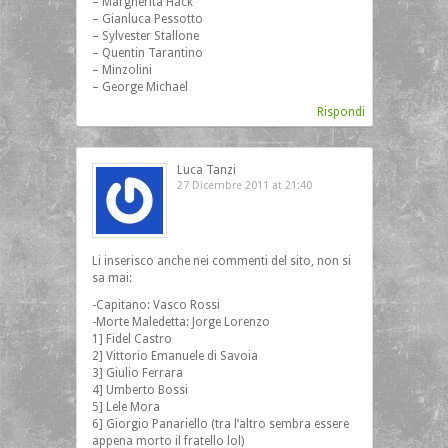
– Margherita Hack
– Gianluca Pessotto
– Sylvester Stallone
– Quentin Tarantino
– Minzolini
– George Michael
Rispondi
Luca Tanzi
27 Dicembre 2011 at 21:40
Li inserisco anche nei commenti del sito, non si
sa mai:
-Capitano: Vasco Rossi
-Morte Maledetta: Jorge Lorenzo
1] Fidel Castro
2] Vittorio Emanuele di Savoia
3] Giulio Ferrara
4] Umberto Bossi
5] Lele Mora
6] Giorgio Panariello (tra l’altro sembra essere
appena morto il fratello lol)