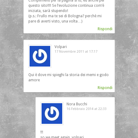
Complimenti per la pagina si fb, ed anche per
questo sito!!!! Se l’evoluzione continua com’è
iniziata, sarà stupendo!
(p.s.: Frullo ma te sei di Bologna? perchè mi
pare di averti visto, una volta…)
Rispondi
Volpari
17 Novembre 2011 at 17:17
Qui è dove mi spieghi la storia dei memi e godo
amore
Rispondi
Nora Bucchi
16 Febbraio 2014 at 22:33
!!!
so we meet again, volpari…