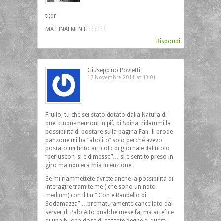
tl;dr
MA FINALMENTEEEEEE!
Rispondi
Giuseppino Povietti
17 Novembre 2011 at 13:01
Frullo, tu che sei stato dotato dalla Natura di
quei cinque neuroni in più di Spina, ridammi la
possibilità di postare sulla pagina Fan. Il prode
panzone mi ha “abolito” solo perchè avevo
postato un finto articolo di giornale dal titolo
“berlusconi si è dimesso”… si è sentito preso in
giro ma non era mia intenzione.
Se mi riammettete avrete anche la possibilità di
interagire tramite me ( che sono un noto
medium) con il Fu ” Conte Randello di
Sodamazza” …prematuramente cancellato dai
server di Palo Alto qualche mese fa, ma artefice
di una buona dose di cazzate degne di questi