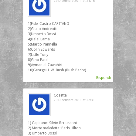
29 Dicembre 2011 at 21:16
1)Fidel Castro CAPITANO
2)Giulio Andreotti
3)Umberto Bossi
4)Dalai Lama
5)Marco Pannella
6)Colin Edwards
7)Little Tony
8)Gino Paoli
9)Ayman al-Zawahiri
10)George H. W. Bush (Bush Padre)
Rispondi
Cosetta
29 Dicembre 2011 at 22:31
1) Capitano: Silvio Berlusconi
2) Morte maledetta: Paris Hilton
3) Umberto Bossi