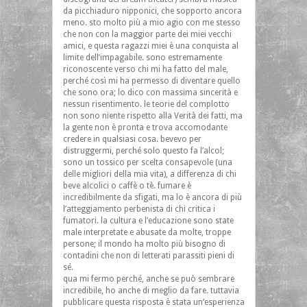
da picchiaduro nipponici, che sopporto ancora
meno. sto molto più a mio agio con me stesso
che non con la maggior parte dei miei vecchi
amici, e questa ragazzi miei è una conquista al
limite dell’impagabile. sono estremamente
riconoscente verso chi mi ha fatto del male,
perché così mi ha permesso di diventare quello
che sono ora; lo dico con massima sincerità e
nessun risentimento. le teorie del complotto
non sono niente rispetto alla Verità dei fatti, ma
la gente non è pronta e trova accomodante
credere in qualsiasi cosa. bevevo per
distruggermi, perché solo questo fa l’alcol;
sono un tossico per scelta consapevole (una
delle migliori della mia vita), a differenza di chi
beve alcolici o caffè o tè. fumare è
incredibilmente da sfigati, ma lo è ancora di più
l’atteggiamento perbenista di chi critica i
fumatori. la cultura e l’educazione sono state
male interpretate e abusate da molte, troppe
persone; il mondo ha molto più bisogno di
contadini che non di letterati parassiti pieni di
sé.
qua mi fermo perché, anche se può sembrare
incredibile, ho anche di meglio da fare. tuttavia
pubblicare questa risposta è stata un’esperienza