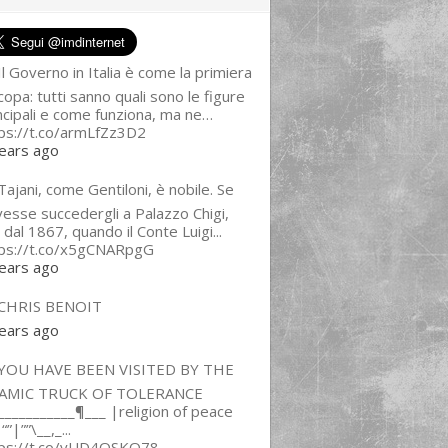
l Governo in Italia è come la primiera
copa: tutti sanno quali sono le figure
ncipali e come funziona, ma ne…
ps://t.co/armLfZz3D2
ears ago
ajani, come Gentiloni, è nobile. Se
esse succedergli a Palazzo Chigi,
 dal 1867, quando il Conte Luigi...
tps://t.co/x5gCNARpgG
ears ago
CHRIS BENOIT
ears ago
YOU HAVE BEEN VISITED BY THE
LAMIC TRUCK OF TOLERANCE
___________¶___ |religion of peace
“”|””\__,_...
tps://t.co/yUD4QSKQ78