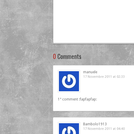
0
Comments
manuele
17 Novembre 2011 at 02:33
1° comment :fapfapfap:
Bambolo1913
17 Novembre 2011 at 04:40