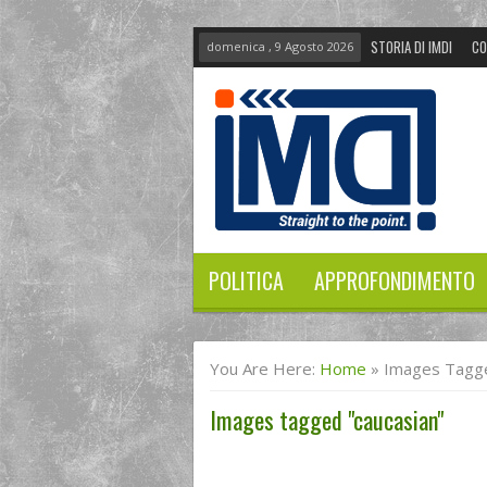
STORIA DI IMDI
CO
domenica , 9 Agosto 2026
POLITICA
APPROFONDIMENTO
You Are Here:
Home
»
Images Tagge
Images tagged "caucasian"