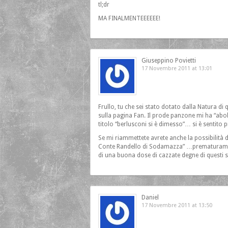
tl;dr
MA FINALMENTEEEEEE!
Giuseppino Povietti
17 Novembre 2011 at 13:01
Frullo, tu che sei stato dotato dalla Natura di 
sulla pagina Fan. Il prode panzone mi ha “abol
titolo “berlusconi si è dimesso”… si è sentito 
Se mi riammettete avrete anche la possibilità 
Conte Randello di Sodamazza” …prematuramente
di una buona dose di cazzate degne di questi s
Daniel
17 Novembre 2011 at 13:50