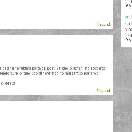
9 y
su
Rispondi
vin
ht
9 y
 la pagina nell’ultima parte del post. Sai che io 4chan l’ho scoperto
ndo pure io “quel tipo di nerd” non ho mai sentito parlare di
 di genio!
Rispondi