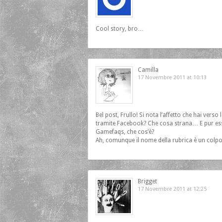
Cool story, bro…
Camilla
17 Novembre 2011 at 10:13
Bel post, Frullo! Si nota l’affetto che hai verso
tramite Facebook? Che cosa strana… E pur esse
Gamefaqs, che cos’è?
Ah, comunque il nome della rubrica è un colpo
Brigget
17 Novembre 2011 at 12:25