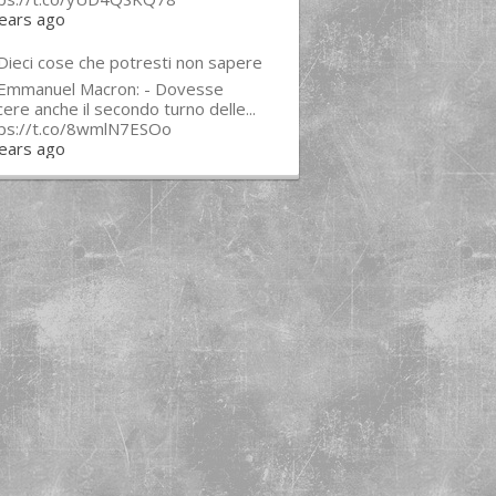
ears ago
Dieci cose che potresti non sapere
 Emmanuel Macron: - Dovesse
cere anche il secondo turno delle...
tps://t.co/8wmlN7ESOo
ears ago