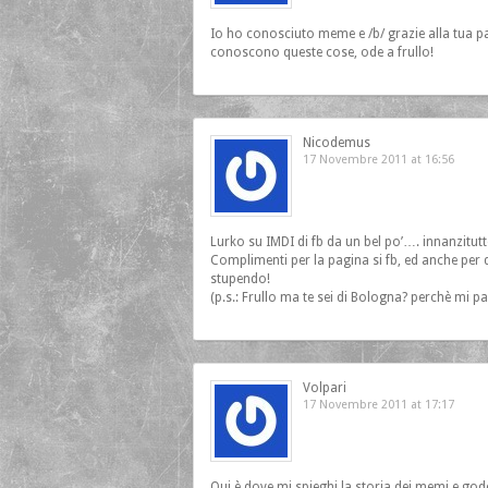
Io ho conosciuto meme e /b/ grazie alla tua p
conoscono queste cose, ode a frullo!
Nicodemus
17 Novembre 2011 at 16:56
Lurko su IMDI di fb da un bel po’…. innanzitutto:
Complimenti per la pagina si fb, ed anche per q
stupendo!
(p.s.: Frullo ma te sei di Bologna? perchè mi pa
Volpari
17 Novembre 2011 at 17:17
Qui è dove mi spieghi la storia dei memi e g