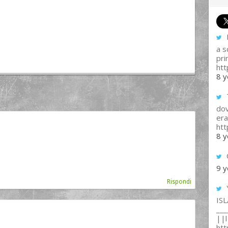
I
a s
pri
htt
8 y
T
dov
era
ht
8 y
9 y
Rispondi
IS
___
||l 
ht