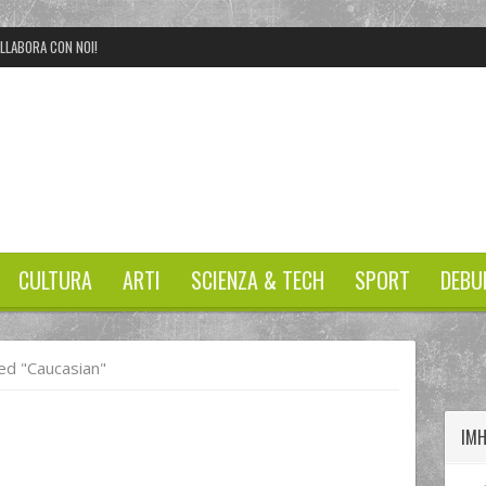
LLABORA CON NOI!
CULTURA
ARTI
SCIENZA & TECH
SPORT
DEBU
twitter
googleplus
facebook
d "caucasian"
IM