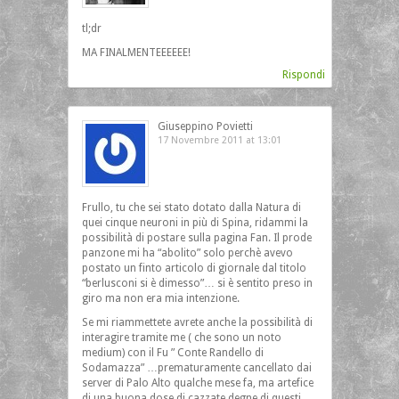
tl;dr
MA FINALMENTEEEEEE!
Rispondi
Giuseppino Povietti
17 Novembre 2011 at 13:01
Frullo, tu che sei stato dotato dalla Natura di
quei cinque neuroni in più di Spina, ridammi la
possibilità di postare sulla pagina Fan. Il prode
panzone mi ha “abolito” solo perchè avevo
postato un finto articolo di giornale dal titolo
“berlusconi si è dimesso”… si è sentito preso in
giro ma non era mia intenzione.
Se mi riammettete avrete anche la possibilità di
interagire tramite me ( che sono un noto
medium) con il Fu ” Conte Randello di
Sodamazza” …prematuramente cancellato dai
server di Palo Alto qualche mese fa, ma artefice
di una buona dose di cazzate degne di questi