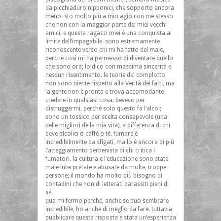
da picchiaduro nipponici, che sopporto ancora
meno. sto molto più a mio agio con me stesso
che non con la maggior parte dei miei vecchi
amici, e questa ragazzi miei è una conquista al
limite dell’impagabile. sono estremamente
riconoscente verso chi mi ha fatto del male,
perché così mi ha permesso di diventare quello
che sono ora; lo dico con massima sincerità e
nessun risentimento. le teorie del complotto
non sono niente rispetto alla Verità dei fatti, ma
la gente non è pronta e trova accomodante
credere in qualsiasi cosa. bevevo per
distruggermi, perché solo questo fa l’alcol;
sono un tossico per scelta consapevole (una
delle migliori della mia vita), a differenza di chi
beve alcolici o caffè o tè. fumare è
incredibilmente da sfigati, ma lo è ancora di più
l’atteggiamento perbenista di chi critica i
fumatori. la cultura e l’educazione sono state
male interpretate e abusate da molte, troppe
persone; il mondo ha molto più bisogno di
contadini che non di letterati parassiti pieni di
sé.
qua mi fermo perché, anche se può sembrare
incredibile, ho anche di meglio da fare. tuttavia
pubblicare questa risposta è stata un’esperienza