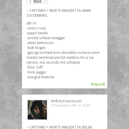
– CAPITANO + MORTE MALEDETTA: MARK
ZUCKERBERG
altri 9:
-vasco rossi
-pippo baudo
-arnold schwarzenegger
-silvio berlusconi
-hulk hogan
-george micheal (non dovrebbe contare come
malato terminale perché sembra che si sia
ripreso, ma secondo me schiatta)
-Dino Zoff
-mick jagger
-margret thatcher
Rispondi
Andrea Francisconi
27 Dicembre 2011 at 15:24
– CAPITANO + MORTE MALEDETTA: BELEN