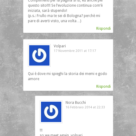
Complimenti per la pagina si fb, ed anche per
questo sito!!!! Se l’evoluzione continua com’è
iniziata, sarà stupendo!
(p.s.: Frullo ma te sei di Bologna? perchè mi
pare di averti visto, una volta…)
Rispondi
Volpari
17 Novembre 2011 at 17:17
Qui è dove mi spieghi la storia dei memi e godo
amore
Rispondi
Nora Bucchi
16 Febbraio 2014 at 22:33
!!!
so we meet again, volpari…