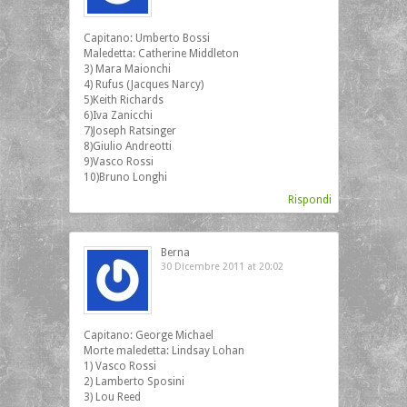
Capitano: Umberto Bossi
Maledetta: Catherine Middleton
3) Mara Maionchi
4) Rufus (Jacques Narcy)
5)Keith Richards
6)Iva Zanicchi
7)Joseph Ratsinger
8)Giulio Andreotti
9)Vasco Rossi
10)Bruno Longhi
Rispondi
Berna
30 Dicembre 2011 at 20:02
Capitano: George Michael
Morte maledetta: Lindsay Lohan
1) Vasco Rossi
2) Lamberto Sposini
3) Lou Reed