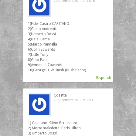
29 Dicembre 2011 at 21:16
1)Fidel Castro CAPITANO
2)Giulio Andreotti
3)Umberto Bossi
4)Dalai Lama
5)Marco Pannella
6)Colin Edwards
7)Little Tony
8)Gino Paoli
9)Ayman al-Zawahiri
10)George H. W. Bush (Bush Padre)
Rispondi
Cosetta
29 Dicembre 2011 at 22:31
1) Capitano: Silvio Berlusconi
2) Morte maledetta: Paris Hilton
3) Umberto Bossi