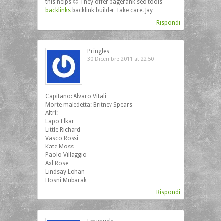
this helps 🙂 They offer pagerank seo tools
backlinks
backlink builder Take care. Jay
Rispondi
Pringles
30 Dicembre 2011 at 22:50
Capitano: Alvaro Vitali
Morte maledetta: Britney Spears
Altri:
Lapo Elkan
Little Richard
Vasco Rossi
Kate Moss
Paolo Villaggio
Axl Rose
Lindsay Lohan
Hosni Mubarak
Rispondi