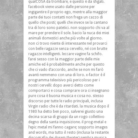
qualCOSA da trombare, e questo è da sfigati.
facebook viene usato dalle persone per
ingigantire il proprio ego, mentre alla maggior
parte dei tuoi contatti non frega un cazzo di
quello che posti; quelli che invece se la cantano
tra di loro sono patetici. non sopporto chi va al
mare per prendere il sole. bacio la nuca dei miei
animali domestici anche più volte al giorno.
non ci trovo niente di interessante nel provarci
con belle ragazze senza cervello, né con brutte
ragazze intelligenti. leccare vagine fa schifo.
farei sesso con la maggior parte delle mie
amiche ed è probabilmente anche per questo
che ci vado d’accordo, anche se non mi farò
avanti nemmeno con una di loro. x-factor è il
programma televisivo più pericoloso per i
nostri cervelli: dopo averci detto come
comportarci e cosa comprare ora ci insegnano
pure cosa è buona musica e cosa no. stesso
discorso per tutte le radio principali, inclusa
Virgin radio che è da ritardati. la musica dopo il
1980 ha detto ben poco, salverei giusto una
decina scarsa di gruppi da un rogo collettivo
degno della santa inquisizione. il prog-metal e
l’epic metal mi fanno cagare; sopporto images
and words, ma tutto il resto (inclusa la restante
discografia dei dream theater) sembra musica