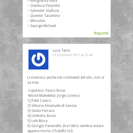
– Margherita Hack
– Gianluca Pessotto
– Sylvester Stallone
– Quentin Tarantino
– Minzolini
– George Michael
Rispondi
Luca Tanzi
27 Dicembre 2011 at 21:40
Li inserisco anche nei commenti del sito, non si
sa mai:
-Capitano: Vasco Rossi
-Morte Maledetta: Jorge Lorenzo
1] Fidel Castro
2] Vittorio Emanuele di Savoia
3] Giulio Ferrara
4] Umberto Bossi
5] Lele Mora
6] Giorgio Panariello (tra l’altro sembra essere
appena morto il fratello lol)