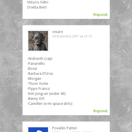
Vittorio Feltri
Orietta Berti
Rispondi
cesare
29 Dicembre 2011 at 21:13
‎-Andreotti (cap)
-Panariello
-Bossi
-Barbara D’Urso
-Morgan
-Thom Yorke
-Pippo Franco
-Kim Jong-un (under 40)
-Benny XVI
-Camilleri (e mi spiace dirlo)
Rispondi
Povaldo Patteri