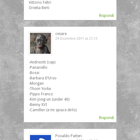
Vittorio Feltri
Orietta Berti
Rispondi
cesare
29 Dicembre 2011 at 21:13
‎-Andreotti (cap)
-Panariello
-Bossi
-Barbara D’Urso
-Morgan
-Thom Yorke
-Pippo Franco
-Kim Jong-un (under 40)
-Benny XVI
-Camilleri (e mi spiace dirlo)
Rispondi
Povaldo Patteri