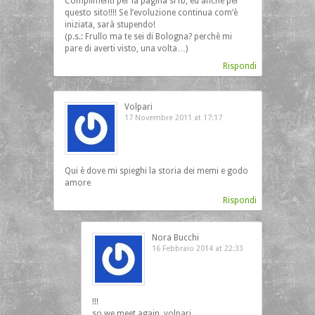
Complimenti per la pagina si fb, ed anche per
questo sito!!!! Se l’evoluzione continua com’è
iniziata, sarà stupendo!
(p.s.: Frullo ma te sei di Bologna? perchè mi
pare di averti visto, una volta…)
Rispondi
Volpari
17 Novembre 2011 at 17:17
Qui è dove mi spieghi la storia dei memi e godo
amore
Rispondi
Nora Bucchi
16 Febbraio 2014 at 22:33
!!!
so we meet again, volpari…