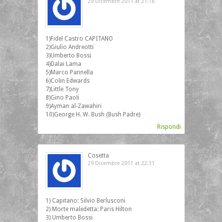
29 Dicembre 2011 at 21:16
1)Fidel Castro CAPITANO
2)Giulio Andreotti
3)Umberto Bossi
4)Dalai Lama
5)Marco Pannella
6)Colin Edwards
7)Little Tony
8)Gino Paoli
9)Ayman al-Zawahiri
10)George H. W. Bush (Bush Padre)
Rispondi
Cosetta
29 Dicembre 2011 at 22:31
1) Capitano: Silvio Berlusconi
2) Morte maledetta: Paris Hilton
3) Umberto Bossi