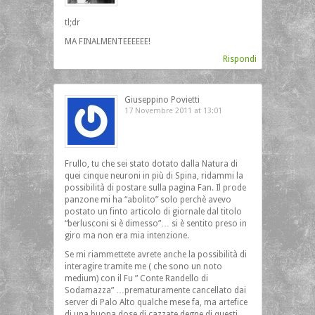
tl;dr
MA FINALMENTEEEEEE!
Rispondi
Giuseppino Povietti
17 Novembre 2011 at 13:01
Frullo, tu che sei stato dotato dalla Natura di
quei cinque neuroni in più di Spina, ridammi la
possibilità di postare sulla pagina Fan. Il prode
panzone mi ha “abolito” solo perchè avevo
postato un finto articolo di giornale dal titolo
“berlusconi si è dimesso”… si è sentito preso in
giro ma non era mia intenzione.
Se mi riammettete avrete anche la possibilità di
interagire tramite me ( che sono un noto
medium) con il Fu ” Conte Randello di
Sodamazza” …prematuramente cancellato dai
server di Palo Alto qualche mese fa, ma artefice
di una buona dose di cazzate degne di questi