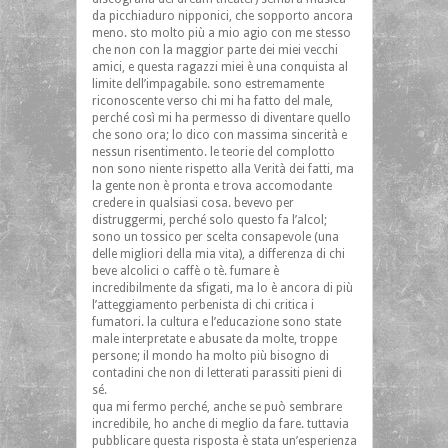
da picchiaduro nipponici, che sopporto ancora
meno. sto molto più a mio agio con me stesso
che non con la maggior parte dei miei vecchi
amici, e questa ragazzi miei è una conquista al
limite dell’impagabile. sono estremamente
riconoscente verso chi mi ha fatto del male,
perché così mi ha permesso di diventare quello
che sono ora; lo dico con massima sincerità e
nessun risentimento. le teorie del complotto
non sono niente rispetto alla Verità dei fatti, ma
la gente non è pronta e trova accomodante
credere in qualsiasi cosa. bevevo per
distruggermi, perché solo questo fa l’alcol;
sono un tossico per scelta consapevole (una
delle migliori della mia vita), a differenza di chi
beve alcolici o caffè o tè. fumare è
incredibilmente da sfigati, ma lo è ancora di più
l’atteggiamento perbenista di chi critica i
fumatori. la cultura e l’educazione sono state
male interpretate e abusate da molte, troppe
persone; il mondo ha molto più bisogno di
contadini che non di letterati parassiti pieni di
sé.
qua mi fermo perché, anche se può sembrare
incredibile, ho anche di meglio da fare. tuttavia
pubblicare questa risposta è stata un’esperienza