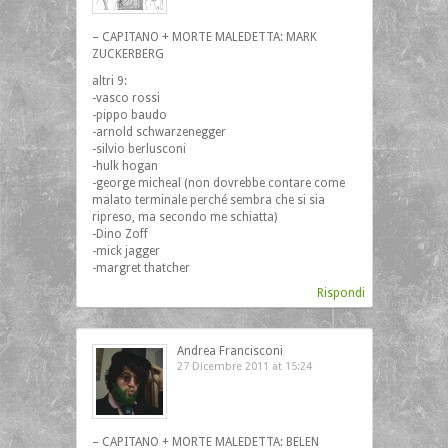
– CAPITANO + MORTE MALEDETTA: MARK
ZUCKERBERG
altri 9:
-vasco rossi
-pippo baudo
-arnold schwarzenegger
-silvio berlusconi
-hulk hogan
-george micheal (non dovrebbe contare come
malato terminale perché sembra che si sia
ripreso, ma secondo me schiatta)
-Dino Zoff
-mick jagger
-margret thatcher
Rispondi
Andrea Francisconi
27 Dicembre 2011 at 15:24
– CAPITANO + MORTE MALEDETTA: BELEN