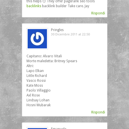
this helps 🙂 They offer pagerank seo tools
backlinks
backlink builder Take care. Jay
Rispondi
Pringles
30 Dicembre 2011 at 22:50
Capitano: Alvaro Vitali
Morte maledetta: Britney Spears
Altri:
Lapo Elkan
Little Richard
Vasco Rossi
Kate Moss
Paolo Villaggio
Axl Rose
Lindsay Lohan
Hosni Mubarak
Rispondi