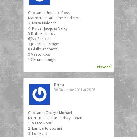
Capitano: Umberto Bossi
Maledetta: Catherine Middleton
3) Mara Maionchi
4) Rufus (Jacques Narcy)
5)Keith Richards
6)Iva Zanicchi
7)Joseph Ratsinger
8)Giulio Andreotti
9)Vasco Rossi
10)Bruno Longhi
Rispondi
Berna
30 Dicembre 2011 at 20:02
Capitano: George Michael
Morte maledetta: Lindsay Lohan
1) Vasco Rossi
2) Lamberto Sposini
3) Lou Reed