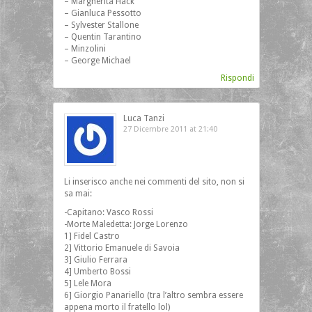
– Margherita Hack
– Gianluca Pessotto
– Sylvester Stallone
– Quentin Tarantino
– Minzolini
– George Michael
Rispondi
Luca Tanzi
27 Dicembre 2011 at 21:40
Li inserisco anche nei commenti del sito, non si
sa mai:
-Capitano: Vasco Rossi
-Morte Maledetta: Jorge Lorenzo
1] Fidel Castro
2] Vittorio Emanuele di Savoia
3] Giulio Ferrara
4] Umberto Bossi
5] Lele Mora
6] Giorgio Panariello (tra l’altro sembra essere
appena morto il fratello lol)