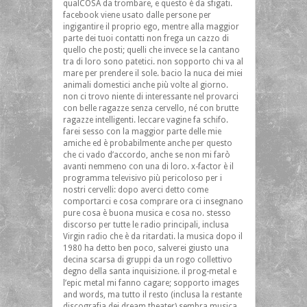
qualCOSA da trombare, e questo è da sfigati.
facebook viene usato dalle persone per
ingigantire il proprio ego, mentre alla maggior
parte dei tuoi contatti non frega un cazzo di
quello che posti; quelli che invece se la cantano
tra di loro sono patetici. non sopporto chi va al
mare per prendere il sole. bacio la nuca dei miei
animali domestici anche più volte al giorno.
non ci trovo niente di interessante nel provarci
con belle ragazze senza cervello, né con brutte
ragazze intelligenti. leccare vagine fa schifo.
farei sesso con la maggior parte delle mie
amiche ed è probabilmente anche per questo
che ci vado d’accordo, anche se non mi farò
avanti nemmeno con una di loro. x-factor è il
programma televisivo più pericoloso per i
nostri cervelli: dopo averci detto come
comportarci e cosa comprare ora ci insegnano
pure cosa è buona musica e cosa no. stesso
discorso per tutte le radio principali, inclusa
Virgin radio che è da ritardati. la musica dopo il
1980 ha detto ben poco, salverei giusto una
decina scarsa di gruppi da un rogo collettivo
degno della santa inquisizione. il prog-metal e
l’epic metal mi fanno cagare; sopporto images
and words, ma tutto il resto (inclusa la restante
discografia dei dream theater) sembra musica