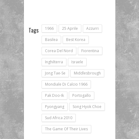
1966
25 Aprile
Azzurri
Tags
Basilea
Best Korea
Corea Del Nord
Fiorentina
Inghilterra
Israele
Jong Tae-Se
Middlesbrough
Mondiale Di Calcio 1966
Pak Doo-Ik
Portogallo
Pyongyang
Song Hyok Choe
Sud Africa 2010
The Game Of Their Lives