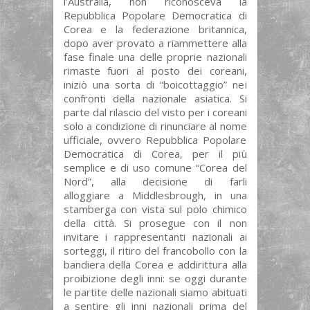
l’Australia, non riconosceva la
Repubblica Popolare Democratica di
Corea e la federazione britannica,
dopo aver provato a riammettere alla
fase finale una delle proprie nazionali
rimaste fuori al posto dei coreani,
iniziò una sorta di “boicottaggio” nei
confronti della nazionale asiatica. Si
parte dal rilascio del visto per i coreani
solo a condizione di rinunciare al nome
ufficiale, ovvero Repubblica Popolare
Democratica di Corea, per il più
semplice e di uso comune “Corea del
Nord”, alla decisione di farli
alloggiare a Middlesbrough, in una
stamberga con vista sul polo chimico
della città. Si prosegue con il non
invitare i rappresentanti nazionali ai
sorteggi, il ritiro del francobollo con la
bandiera della Corea e addirittura alla
proibizione degli inni: se oggi durante
le partite delle nazionali siamo abituati
a sentire gli inni nazionali prima del