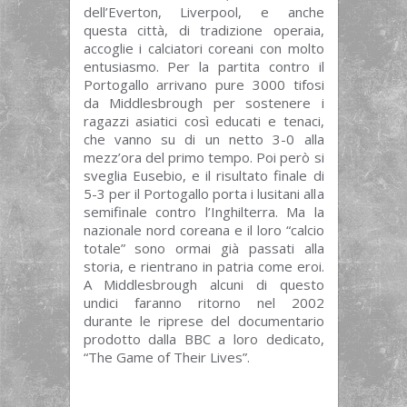
dell’Everton, Liverpool, e anche
questa città, di tradizione operaia,
accoglie i calciatori coreani con molto
entusiasmo. Per la partita contro il
Portogallo arrivano pure 3000 tifosi
da Middlesbrough per sostenere i
ragazzi asiatici così educati e tenaci,
che vanno su di un netto 3-0 alla
mezz’ora del primo tempo. Poi però si
sveglia Eusebio, e il risultato finale di
5-3 per il Portogallo porta i lusitani alla
semifinale contro l’Inghilterra. Ma la
nazionale nord coreana e il loro “calcio
totale” sono ormai già passati alla
storia, e rientrano in patria come eroi.
A Middlesbrough alcuni di questo
undici faranno ritorno nel 2002
durante le riprese del documentario
prodotto dalla BBC a loro dedicato,
“The Game of Their Lives”.