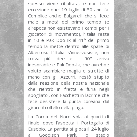
spesso viene ribaltata, e non fece
eccezione quel 19 luglio di 50 anni fa.
Complice anche Bulgarelli che si fece
male a metà del primo tempo (e
all’epoca non esistevano i cambi per i
giocatori di movimento), l’Italia resta
in 10 e Pak Doo-Ik al 41° del primo
tempo la mette dentro alle spalle di
Albertosi. L’Italia s’innervosisce, non
trova più idee e il 90° arriva
inesorabile e Pak Doo-Ik, che avrebbe
voluto scambiare maglia e strette di
mano con gli Azzurri, restò stupito
dalla reazione della nostra nazionale
che rientrò in fretta e furia negli
spogliatoi, con Facchetti in lacrime che
fece desistere la punta coreana dal
girare il coltello nella piaga.
La Corea del Nord vola ai quarti di
finale, dove l’aspetta il Portogallo di
Eusebio. La partita si gioca il 24 luglio
al Goodison Park, lo stadio