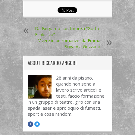
Da Bergamo con furore: i “Gotto
Esplosivo”
Vivere in un romanzo: da Emma
Bovary a Gozzano
ABOUT
RICCARDO ANGORI
28 anni da pisano,
quando non sono a
lavoro scrivo articoli e
testi, faccio formazione
in un gruppo di teatro, giro con una
spada laser e sproloquio di fumetti,
sport e cose random.