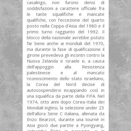
casalingo, non furono densi di
soddisfazioni a carattere ufficiale fra
le tante squalifiche e mancate
qualifiche, con l’eccezione del quarto
posto nella Coppa d’Asia del 1980 e il
primo turno raggiunto del 1992. Il
blocco della nazionale avrebbe potuto
far bene anche ai mondiali del 1970,
ma durante la fase di qualificazione il
girone prevedeva gli incontri contro la
Nuova Zelanda e Israele e, a causa
dell’appoggio alla Resistenza
palestinese e al mancato
riconoscimento dello stato israeliano,
la Corea del Nord decise di
autosospendersi incappando così in
una squalifica da parte della FIFA. Nel
1974, otto anni dopo Corea-Italia dei
Mondiali inglesi, la selezione under 23
dell’allora Serie C italiana, allenata da
Enzo Bearzot, durante una tourné in
Asia giocò due partite a Pyongyang,
entrambe finite in pareggio, e in