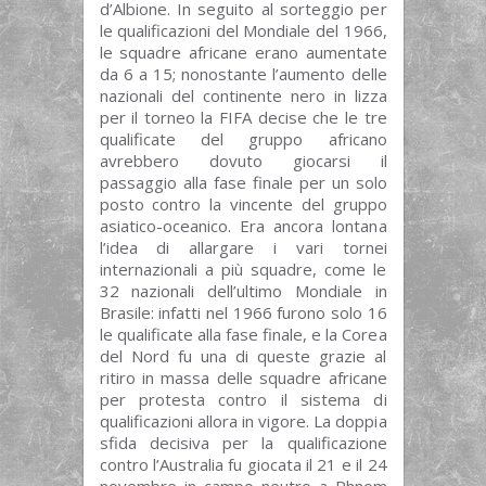
d’Albione. In seguito al sorteggio per
le qualificazioni del Mondiale del 1966,
le squadre africane erano aumentate
da 6 a 15; nonostante l’aumento delle
nazionali del continente nero in lizza
per il torneo la FIFA decise che le tre
qualificate del gruppo africano
avrebbero dovuto giocarsi il
passaggio alla fase finale per un solo
posto contro la vincente del gruppo
asiatico-oceanico. Era ancora lontana
l’idea di allargare i vari tornei
internazionali a più squadre, come le
32 nazionali dell’ultimo Mondiale in
Brasile: infatti nel 1966 furono solo 16
le qualificate alla fase finale, e la Corea
del Nord fu una di queste grazie al
ritiro in massa delle squadre africane
per protesta contro il sistema di
qualificazioni allora in vigore. La doppia
sfida decisiva per la qualificazione
contro l’Australia fu giocata il 21 e il 24
novembre in campo neutro a Phnom