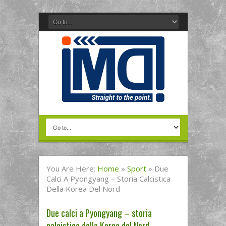
You Are Here:
Home
»
Sport
»
Due
Calci A Pyongyang – Storia Calcistica
Della Korea Del Nord
Due calci a Pyongyang – storia
calcistica della Korea del Nord