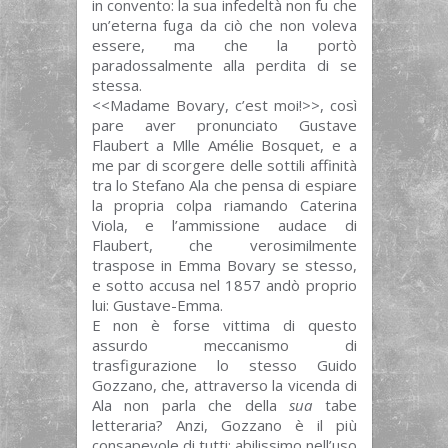
in convento: la sua infedeltà non fu che
un’eterna fuga da ciò che non voleva
essere, ma che la portò
paradossalmente alla perdita di se
stessa.
<<Madame Bovary, c’est moi!>>, così
pare aver pronunciato Gustave
Flaubert a Mlle Amélie Bosquet, e a
me par di scorgere delle sottili affinità
tra lo Stefano Ala che pensa di espiare
la propria colpa riamando Caterina
Viola, e l’ammissione audace di
Flaubert, che verosimilmente
traspose in Emma Bovary se stesso,
e sotto accusa nel 1857 andò proprio
lui: Gustave-Emma.
E non è forse vittima di questo
assurdo meccanismo di
trasfigurazione lo stesso Guido
Gozzano, che, attraverso la vicenda di
Ala non parla che della
sua
tabe
letteraria? Anzi, Gozzano è il più
consapevole di tutti: abilissimo nell’uso