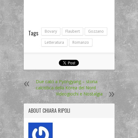
Bovary
Flaubert
Gozzano
Tags
Letteratura
Romanzo
Due calci a Pyongyang – storia
calcistica della Korea del Nord
Videogiochi e Nostalgia
ABOUT
CHIARA RIPOLI