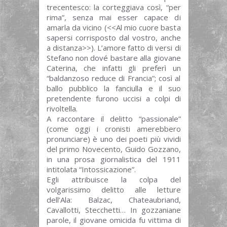
trecentesco: la corteggiava così, “per
rima”, senza mai esser capace di
amarla da vicino (<<Al mio cuore basta
sapersi corrisposto dal vostro, anche
a distanza>>). L’amore fatto di versi di
Stefano non dové bastare alla giovane
Caterina, che infatti gli preferì un
“baldanzoso reduce di Francia”; così al
ballo pubblico la fanciulla e il suo
pretendente furono uccisi a colpi di
rivoltella.
A raccontare il delitto “passionale”
(come oggi i cronisti amerebbero
pronunciare) è uno dei poeti più vividi
del primo Novecento, Guido Gozzano,
in una prosa giornalistica del 1911
intitolata “Intossicazione”.
Egli attribuisce la colpa del
volgarissimo delitto alle letture
dell’Ala: Balzac, Chateaubriand,
Cavallotti, Stecchetti… In gozzaniane
parole, il giovane omicida fu vittima di